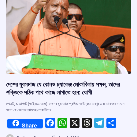
k
p
দেশের যুবসমাজ যে কোনও চ্যালেঞ্জ মোকাবিলায় সক্ষম, তাদের
শক্তিকে সঠিক পথে কাজে লাগাতে হবে: যোগী
লখনউ, ৯ আগস্ট (আইএএনএস): দেশের যুবসমাজ প্রতিভা ও উদ্যমে ভরপুর এবং ভারতের সামনে
আসা যে কোনও চ্যালেঞ্জ মোকাবিলায়…
F
W
X
T
T
S
Share
a
h
hr
el
h