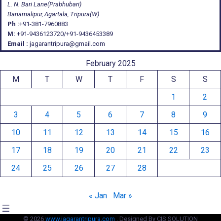
L. N. Bari Lane(Prabhubari)
Banamalipur, Agartala, Tripura(W)
Ph :
+91-381-7960883
M:
+91-9436123720/+91-9436453389
Email :
jagarantripura@gmail.com
February 2025
M
T
W
T
F
S
S
1
2
3
4
5
6
7
8
9
10
11
12
13
14
15
16
17
18
19
20
21
22
23
24
25
26
27
28
« Jan
Mar »
© 2026
www.jagarantripura.com .
Designed By CIS SOLUTION