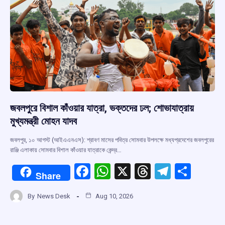
জবলপুরে বিশাল কাঁওয়ার যাত্রা, ভক্তদের ঢল; শোভাযাত্রায়
মুখ্যমন্ত্রী মোহন যাদব
জবলপুর, ১০ আগস্ট (আইএএনএস): শ্রাবণ মাসের পবিত্র সোমবার উপলক্ষে মধ্যপ্রদেশের জবলপুরের
রাঞ্জি এলাকায় সোমবার বিশাল কাঁওয়ার যাত্রাকে কেন্দ্র…
F
W
X
T
T
S
Share
a
h
hr
el
h
By
News Desk
Aug 10, 2026
ce
at
e
e
ar
b
s
a
gr
e