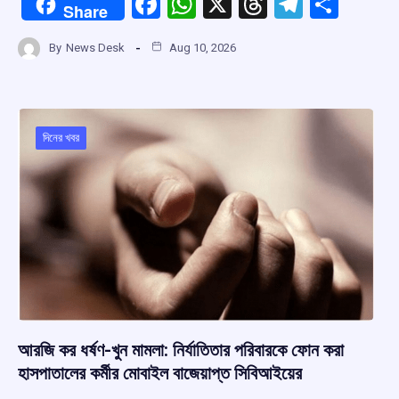
F
W
X
T
T
S
Share
a
h
hr
el
h
By
News Desk
Aug 10, 2026
ce
at
e
e
ar
b
s
a
gr
e
o
A
d
a
o
p
s
m
দিনের খবর
k
p
আরজি কর ধর্ষণ-খুন মামলা: নির্যাতিতার পরিবারকে ফোন করা
হাসপাতালের কর্মীর মোবাইল বাজেয়াপ্ত সিবিআইয়ের