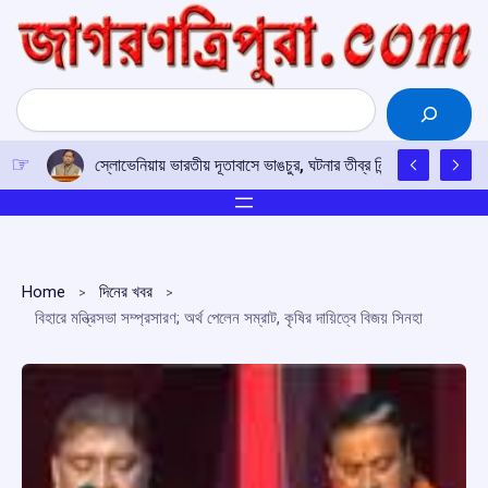
Skip
to
content
Search
স্লোভেনিয়ায় ভারতীয় দূতাবাসে ভাঙচুর, ঘটনার তীব্র নিন্দা নয়াদিল্লির; দোষ
Home
দিনের খবর
বিহারে মন্ত্রিসভা সম্প্রসারণ; অর্থ পেলেন সম্রাট, কৃষির দায়িত্বে বিজয় সিনহা