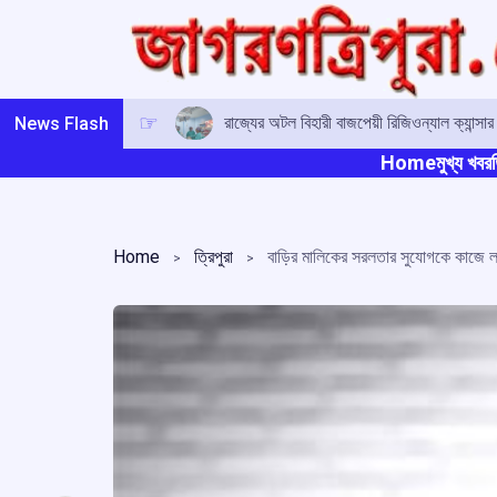
Skip
to
content
রাজ্যের অটল বিহারী বাজপেয়ী রিজিওন্যাল ক্যান্সা
News Flash
Home
মুখ্য খবর
ত
Home
ত্রিপুরা
বাড়ির মালিকের সরলতার সুযোগকে কাজে লা