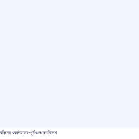
বর
দিনের খবর
উত্তর-পূর্বাঞ্চল
দেশ
বিদেশ