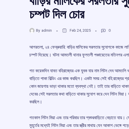
বাড়ির মালিকের সরলতার সু
চম্পট দিল চোর
By
admin
Feb 24, 2025
0
আগরতলা, ২৪ ফেব্রুয়ারি: বাড়ির মালিকের সরলতার সুযোগকে কাজে লাগ
চম্পট দিয়েছে। ঘটনা আমতলী থানার ফুলতলী পঞ্চায়েতের মতিনগর এল
গত কয়েকদিন যাবত বহিরাজ্যের এক যুবক যার নাম লিটন দেব আমতলি থান
বাড়িতে পাকা বিল্ডিং এর কাজ করছিল। একটা সময় সেই বহি:রাজ্যের শ
কোন জায়গায় ভাড়া থাকার মতো ব্যবস্থা নেই। তাই তার বাড়িতে থা
দেবের সেই সরলতার কথা বাড়িতে থাকার সুযোগ করে দেন লিটন মিয়া। যথ
করছিল।
গতকাল লিটন মিয়া এবং তার পরিবার তার শ্বশুরবাড়িতে বেড়াতে যায়। স
মুহূর্তের মধ্যেই লিটন মিয়া এবং তার স্ত্রীর মাথায় যেন আকাশ ভেঙ্গে