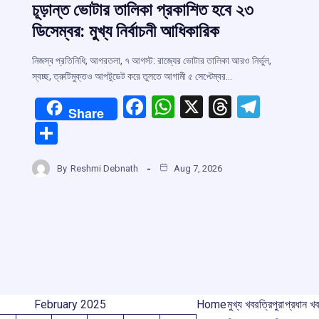
চূড়ান্ত ভোটার তালিকা প্রকাশিত হবে ২৩
ডিসেম্বর: মুখ্য নির্বাচনী আধিকারিক
নিজস্ব প্রতিনিধি, আগরতলা, ৭ আগস্ট: রাজ্যের ভোটার তালিকা আরও নির্ভুল,
স্বচ্ছ, ত্রুটিমুক্তও আপটুডেট করে তুলতে আগামী ৫ সেপ্টেম্বর…
F
W
X
T
T
Share
a
h
hr
el
S
ce
at
e
e
r
h
b
s
a
gr
By
Reshmi Debnath
Aug 7, 2026
ar
o
A
d
a
m
e
o
p
s
m
k
p
February 2025
Home
মুখ্য খবর
ত্রিপুরা
প্রধান খ