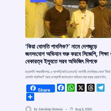
‘কিয়া বোলতি পাবলিক?’ নামে দেশজুড়ে
জনসংযোগ অভিযান শুরু করবে সিজেপি, শিক্ষা
বেকারত্ব ইস্যুতে সরব অভিজিৎ দিপকে
ছত্রপতি সম্ভাজীনগর, ৬ আগস্ট(আইএএনএস): আগামী সেপ্টেম্বর থেকে ‘কিয়া
বোলতি পাবলিক?’ নামে দেশব্যাপী জনসংযোগ অভিযান শুরু করার ঘোষণা দিল…
F
W
X
T
T
Share
a
h
hr
el
S
ce
at
e
e
h
By
Sandeep Biswas
Aug 6, 2026