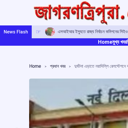
Skip
to
content
এসআইআর ইস্যুতে রাজ্য নির্বাচন কমিশনের সিই
News Flash
Home
মুখ্য খবর
ত
Home
প্রধান খবর
দুর্ঘটনা এড়াতে নয়াদিল্লি রেলস্টেশনে ব