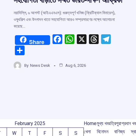
সহযোগিতা বাড়াতে সম্মত ভারত-দক্ষিণ আফ্রিকা
নয়াদিল্লি, ৬ আগস্ট (আইএএনএস): গুরুত্বপূর্ণ খনিজ (ক্রিটিক্যাল মিনারেল),
r
ওষুধশিল্প এবং উৎপাদন খাতে সহযোগিতা আরও সম্প্রসারণের লক্ষ্যে আলোচনা
করেছে…
m
F
W
X
T
T
Share
a
h
hr
el
S
ce
at
e
e
h
b
s
a
gr
By
News Desk
Aug 6, 2026
ar
o
A
d
a
e
o
p
s
m
k
p
February 2025
Home
মুখ্য খবর
ত্রিপুরা
প্রধান খ
খেলা
বিনোদন
বাণিজ্য
স্বা
T
W
T
F
S
S