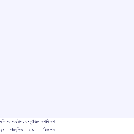
বর
দিনের খবর
উত্তর-পূর্বাঞ্চল
দেশ
বিদেশ
স্থ্য
প্রযুক্তি
ভ্রমণ
বিজ্ঞাপন