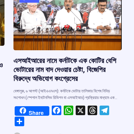
এসআইআরের নামে কর্নাটকে এক কোটির বেশি
 ও
ভোটারের নাম বাদ দেওয়ার চেষ্টা, বিজেপির
বিরুদ্ধে অভিযোগ কংগ্রেসের
বেঙ্গালুরু, ৬ আগস্ট (আইএএনএস): কর্নাটকে ভোটার তালিকার বিশেষ নিবিড়
সংশোধন (স্পেশাল ইনটেনসিভ রিভিশন বা এসআইআর) প্রক্রিয়ার মাধ্যমে এক…
F
W
X
T
T
Share
a
h
hr
el
S
ce
at
e
e
h