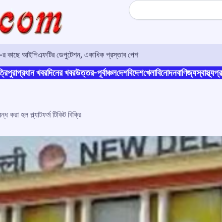
Search
ও-র কাছে আইপিএফটির ডেপুটেশন, একাধিক প্রস্তাব পেশ
্রিপুরা
প্রধান খবর
দিনের খবর
উত্তর-পূর্বাঞ্চল
দেশ
বিদেশ
খেলা
বিনোদন
বাণিজ্য
স্বাস্থ্য
প্র
ন্ধ করা হল প্ল্যাটফর্ম টিকিট বিক্রি