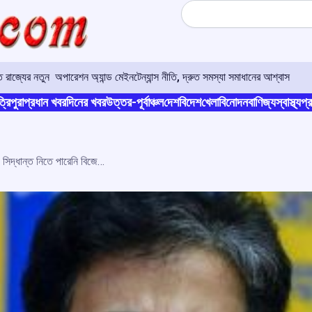
Search
রাজ্যের নতুন অপারেশন অ্যান্ড মেইনটেন্যান্স নীতি, দ্রুত সমস্যা সমাধানের আশ্বাস
্রিপুরা
প্রধান খবর
দিনের খবর
উত্তর-পূর্বাঞ্চল
দেশ
বিদেশ
খেলা
বিনোদন
বাণিজ্য
স্বাস্থ্য
প্র
১০ দিন অতিক্রান্ত, এখনও মুখ্যমন্ত্রীর বিষয়ে সিদ্ধান্ত নিতে পারেনি বিজেপি : অতিশী