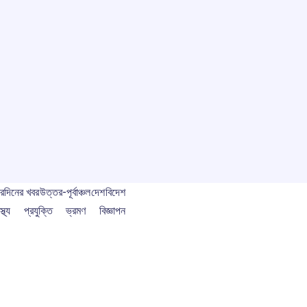
বর
দিনের খবর
উত্তর-পূর্বাঞ্চল
দেশ
বিদেশ
স্থ্য
প্রযুক্তি
ভ্রমণ
বিজ্ঞাপন