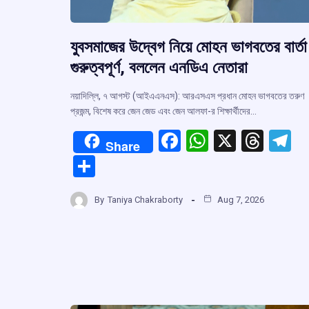
যুবসমাজের উদ্বেগ নিয়ে মোহন ভাগবতের বার্তা
গুরুত্বপূর্ণ, বললেন এনডিএ নেতারা
নয়াদিল্লি, ৭ আগস্ট (আইএএনএস): আরএসএস প্রধান মোহন ভাগবতের তরুণ
প্রজন্ম, বিশেষ করে জেন জেড এবং জেন আলফা-র শিক্ষার্থীদের…
F
W
X
T
T
Share
a
h
hr
el
S
ce
at
e
e
h
b
s
a
g
By
Taniya Chakraborty
Aug 7, 2026
ar
o
A
d
a
e
o
p
s
k
p