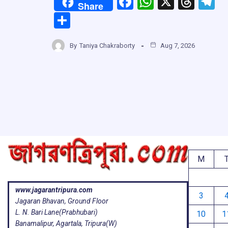
F
W
X
T
T
Share
a
h
hr
el
S
ce
at
e
e
h
b
s
a
g
By
Taniya Chakraborty
Aug 7, 2026
ar
o
A
d
a
e
o
p
s
k
p
M
www.jagarantripura.com
3
Jagaran Bhavan, Ground Floor
L. N. Bari Lane(Prabhubari)
10
1
Banamalipur, Agartala, Tripura(W)