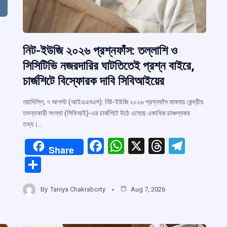
নিট-ইউজি ২০২৬ প্রশ্নফাঁস: তল্লাশি ও
সিসিটিভি নজরদারির ঘাটতিতেই প্রশ্ন বাইরে,
চার্জশিটে বিস্ফোরক দাবি সিবিআইয়ের
নয়াদিল্লি, ৭ আগস্ট (আইএএনএস): নিট-ইউজি ২০২৬ প্রশ্নফাঁস মামলায় কেন্দ্রীয়
তদন্তকারী সংস্থা (সিবিআই)-এর চার্জশিটে উঠে এসেছে একাধিক চাঞ্চল্যকর
তথ্য।…
F
W
X
T
T
r
Share
a
h
hr
el
S
ce
at
e
e
h
m
b
s
a
gr
By
Taniya Chakraborty
Aug 7, 2026
ar
o
A
d
a
e
o
p
s
m