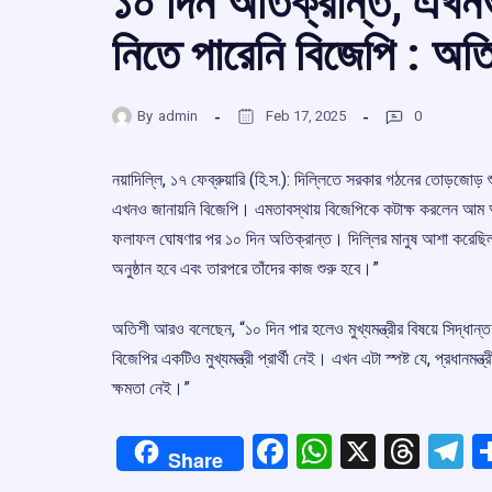
১০ দিন অতিক্রান্ত, এখনও মু
নিতে পারেনি বিজেপি : অত
By
admin
Feb 17, 2025
0
নয়াদিল্লি, ১৭ ফেব্রুয়ারি (হি.স.): দিল্লিতে সরকার গঠনের তোড়জোড় শুরু
এখনও জানায়নি বিজেপি। এমতাবস্থায় বিজেপিকে কটাক্ষ করলেন আম আদমি
ফলাফল ঘোষণার পর ১০ দিন অতিক্রান্ত। দিল্লির মানুষ আশা করেছিল, ব
অনুষ্ঠান হবে এবং তারপরে তাঁদের কাজ শুরু হবে।”
অতিশী আরও বলেছেন, “১০ দিন পার হলেও মুখ্যমন্ত্রীর বিষয়ে সিদ্ধান্
বিজেপির একটিও মুখ্যমন্ত্রী প্রার্থী নেই। এখন এটা স্পষ্ট যে, প্রধানম
ক্ষমতা নেই।”
Facebook
WhatsApp
X
Thre
T
Share