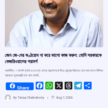
জেন জে-দের কণ্ঠরোধ না করে ভালো কাজ করুন: মোদি সরকারকে
কেজরিওয়ালের পরামর্শ
নয়াদিল্লি, ৭ আগস্ট (আইএএনএস): ছাত্র আন্দোলনকে ঘিরে কেন্দ্রের বিরুদ্ধে ফের সরব হলেন দিল্লির
প্রাক্তন মুখ্যমন্ত্রী তথা আম আদমি…
F
W
X
T
T
S
Share
a
h
hr
el
h
By
Taniya Chakraborty
Aug 7, 2026
ce
at
e
e
ar