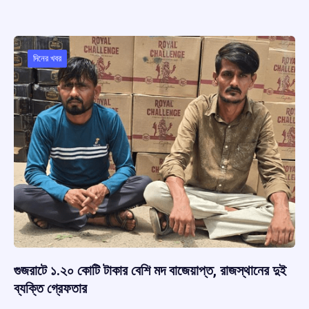
b
s
a
gr
e
o
A
d
a
o
p
s
m
দিনের খবর
k
p
গুজরাটে ১.২০ কোটি টাকার বেশি মদ বাজেয়াপ্ত, রাজস্থানের দুই
ব্যক্তি গ্রেফতার