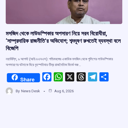
k
p
মসজিদ থেকে লাউডস্পিকার অপসারণ নিয়ে সরব বিরোধীরা,
‘সাম্প্রদায়িক রাজনীতি’র অভিযোগ; শব্দদূষণ রুখতেই ব্যবস্থা বলে
বিজেপি
নয়াদিল্লি, ৬ আগস্ট (আইএএনএস): পশ্চিমবঙ্গের একাধিক মসজিদ থেকে পুলিশের লাউডস্পিকার
অপসারণের ঘটনাকে ঘিরে বৃহস্পতিবার তীব্র রাজনৈতিক বিতর্ক শুরু…
F
W
X
T
T
S
Share
a
h
hr
el
h
By
News Desk
Aug 6, 2026
ce
at
e
e
ar
b
s
a
gr
e
o
A
d
a
o
p
s
m