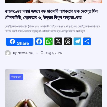
ঝাড়খণ্ডের দলমা জঙ্গলে বড় মাওবাদী নাশকতার ছক ভেস্তে দিল
যৌথবাহিনী, গ্রেফতার ৩, উদ্ধার বিপুল অস্ত্রভাণ্ডার
সেরাইকেলা-খরসাওয়ান (ঝাড়খণ্ড), ৬ আগস্ট (আইএএনএস): ঝাড়খণ্ডের সেরাইকেলা-খরসাওয়ান
জেলার দলমা জঙ্গল এলাকায় বড়সড় মাওবাদী নাশকতার ছক ভেস্তে দিয়েছে নিরাপত্তা…
F
W
X
T
T
S
Share
a
h
hr
el
h
By
News Desk
Aug 6, 2026
ce
at
e
e
ar
b
s
a
gr
e
o
A
d
a
o
p
s
m
দিনের খবর
k
p