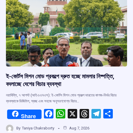
ই-কোর্টস মিশন মোড প্রকল্পে দ্রুত হচ্ছে মামলার নিষ্পত্তি,
বদলাচ্ছে দেশের বিচার ব্যবস্থা
নয়াদিল্লি, ৭ আগস্ট (আইএএনএস): ই-কোর্টস মিশন মোড প্রকল্প ভারতের কাগজ-নির্ভর বিচার
ব্যবস্থাকে ডিজিটাল, স্বচ্ছ এবং সহজে অনুসরণযোগ্য বিচার…
F
W
X
T
T
S
Share
a
h
hr
el
h
By
Taniya Chakraborty
Aug 7, 2026
ce
at
e
e
ar