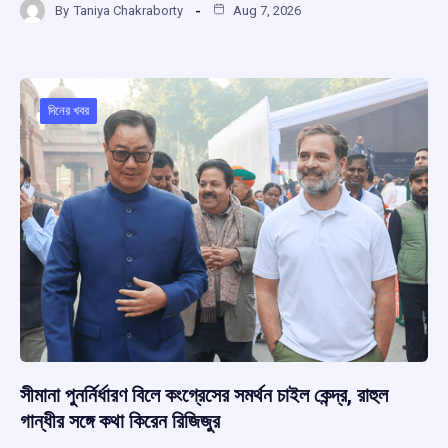
By
Taniya Chakraborty
Aug 7, 2026
ce
at
e
e
ar
b
s
a
gr
e
o
A
d
a
o
p
s
m
দিনের খবর
k
p
সীমানা পুনর্নির্ধারণ বিলে কংগ্রেসের সমর্থন চাইল কেন্দ্র, রাহুল
গান্ধীর সঙ্গে কথা কিরেন রিজিজুর