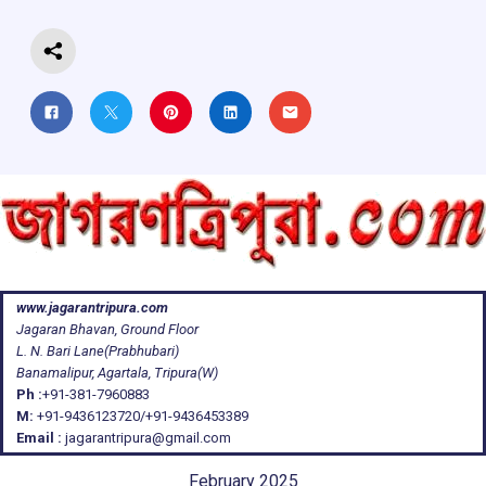
k
p
www.jagarantripura.com
Jagaran Bhavan, Ground Floor
L. N. Bari Lane(Prabhubari)
Banamalipur, Agartala, Tripura(W)
Ph :
+91-381-7960883
M:
+91-9436123720/+91-9436453389
Email :
jagarantripura@gmail.com
February 2025