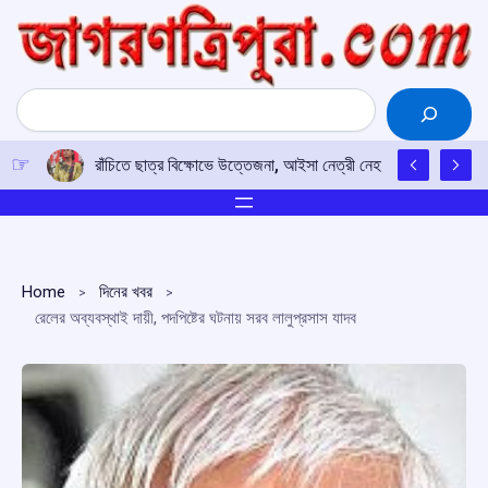
Skip
to
content
Search
রাঁচিতে ছাত্র বিক্ষোভে উত্তেজনা, আইসা নেত্রী নেহা বোরার মুখে কালি 
Home
দিনের খবর
রেলের অব্যবস্থাই দায়ী, পদপিষ্টের ঘটনায় সরব লালুপ্রসাস যাদব