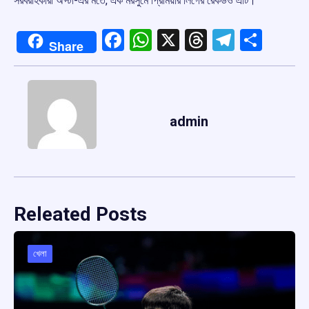
সরবরাহকারী অপ্টা-এর মতে, এক মরসুমে প্রিমিয়ার লিগের রেকর্ডও এটি।
Facebook
WhatsApp
X
Threads
Telegr
Shar
Share
admin
Releated Posts
খেলা