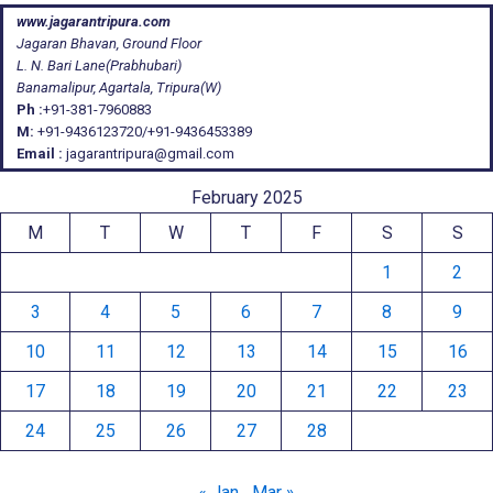
www.jagarantripura.com
Jagaran Bhavan, Ground Floor
L. N. Bari Lane(Prabhubari)
Banamalipur, Agartala, Tripura(W)
Ph :
+91-381-7960883
M:
+91-9436123720/+91-9436453389
Email :
jagarantripura@gmail.com
February 2025
M
T
W
T
F
S
S
1
2
3
4
5
6
7
8
9
10
11
12
13
14
15
16
17
18
19
20
21
22
23
24
25
26
27
28
« Jan
Mar »