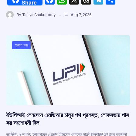
Share
a
h
hr
el
h
By
Taniya Chakraborty
Aug 7, 2026
ce
at
e
e
ar
b
s
a
gr
e
o
A
d
a
o
p
s
m
প্রধান খবর
k
p
ইউপিআই লেনদেনে এমডিআর চালুর পথ প্রশস্ত, লোকসভায় পাস
কর সংশোধনী বিল
নয়াদিল্লি, ৬ আগস্ট: ইউনিফায়েড পেমেন্টস ইন্টারফেস লেনদেনে মার্চেন্ট ডিসকাউন্ট রেট চালুর সম্ভাবনা