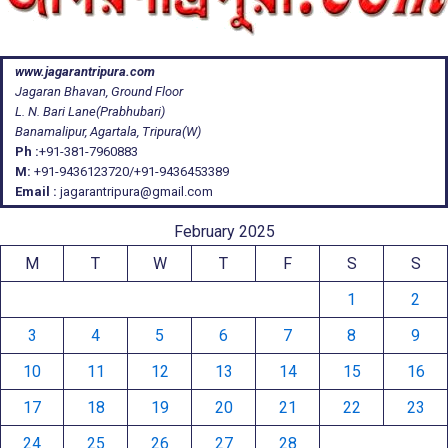
www.jagarantripura.com
Jagaran Bhavan, Ground Floor
L. N. Bari Lane(Prabhubari)
Banamalipur, Agartala, Tripura(W)
Ph :
+91-381-7960883
M:
+91-9436123720/+91-9436453389
Email :
jagarantripura@gmail.com
February 2025
M
T
W
T
F
S
S
1
2
3
4
5
6
7
8
9
10
11
12
13
14
15
16
17
18
19
20
21
22
23
24
25
26
27
28