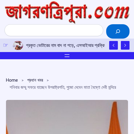
Skip
to
content
Search
প্রকৃত ভোটারের নাম বাদ না পড়ে, এসআইআর প্রক্রিয়ায় সতর্কতার আহ্ব
Home
প্রধান খবর
শনিবার জম্মু সফরে যাচ্ছেন উপরাষ্ট্রপতি, পুজো দেবেন মাতা বৈষ্ণো দেবী মন্দিরে