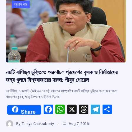
o
p
s
m
প্রধান খবর
k
p
নয়টি বাণিজ্য চুক্তিতে অরুণাচল প্রদেশের কৃষক ও নির্মাতাদের
জন্য খুলবে বিশ্ববাজারের দরজা: পীযূষ গোয়েল
নয়াদিল্লি, ৭ আগস্ট (আইএএনএস): ভারতের সাম্প্রতিক নয়টি বাণিজ্য চুক্তির ফলে অরুণাচল
প্রদেশের কৃষক, ধাতু উৎপাদক ও নির্মাণ শিল্পের…
F
W
X
T
T
S
Share
a
h
hr
el
h
By
Taniya Chakraborty
Aug 7, 2026
ce
at
e
e
ar