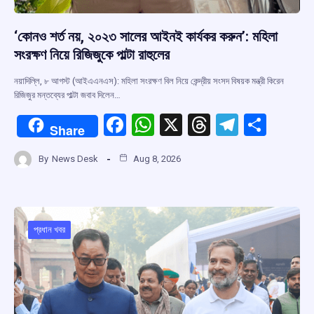
‘কোনও শর্ত নয়, ২০২৩ সালের আইনই কার্যকর করুন’: মহিলা
সংরক্ষণ নিয়ে রিজিজুকে পাল্টা রাহুলের
নয়াদিল্লি, ৮ আগস্ট (আইএএনএস): মহিলা সংরক্ষণ বিল নিয়ে কেন্দ্রীয় সংসদ বিষয়ক মন্ত্রী কিরেন
রিজিজুর মন্তব্যের পাল্টা জবাব দিলেন…
F
W
X
T
T
S
Share
a
h
hr
el
h
By
News Desk
Aug 8, 2026
ce
at
e
e
ar
b
s
a
gr
e
o
A
d
a
o
p
s
m
প্রধান খবর
k
p