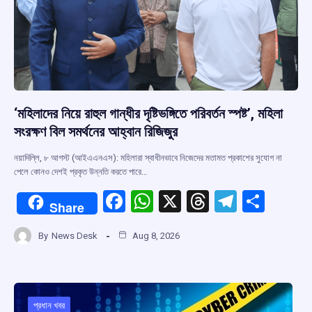
‘মহিলাদের নিয়ে রাহুল গান্ধীর দৃষ্টিভঙ্গিতে পরিবর্তন স্পষ্ট’, মহিলা
সংরক্ষণ বিল সমর্থনের আহ্বান রিজিজুর
নয়াদিল্লি, ৮ আগস্ট (আইএএনএস): মহিলারা স্বাধীনভাবে নিজেদের মতামত প্রকাশের সুযোগ না
পেলে কোনও দেশই প্রকৃত উন্নতি করতে পারে…
F
W
X
T
T
S
Share
a
h
hr
el
h
By
News Desk
Aug 8, 2026
ce
at
e
e
ar
b
s
a
gr
e
o
A
d
a
প্রধান খবর