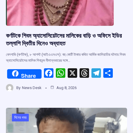
কর্ণাটকে শিবম অ্যাসোসিয়েটসের মালিকের বাড়ি ও অফিসে ইডির
তল্লাশি দ্বিতীয় দিনেও অব্যাহত
বেলগাভি (কর্ণাটক), ৮ আগস্ট (আইএএনএস): বহু কোটি টাকার কথিত আর্থিক জালিয়াতির ঘটনায় শিবম
অ্যাসোসিয়েটসের মালিক শিবানন্দ নীলান্নভারের সঙ্গে…
F
W
X
T
T
S
Share
a
h
hr
el
h
By
News Desk
Aug 8, 2026
ce
at
e
e
ar
b
s
a
gr
e
o
A
d
a
o
p
s
m
দিনের খবর
k
p