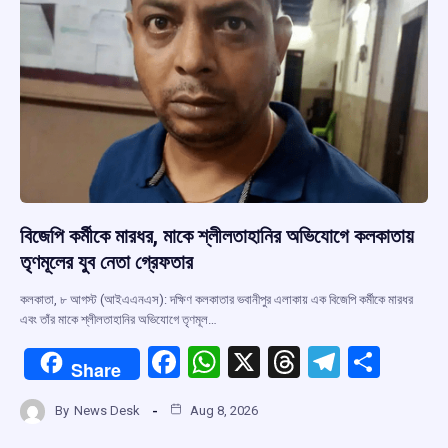
বিজেপি কর্মীকে মারধর, মাকে শ্লীলতাহানির অভিযোগে কলকাতায়
তৃণমূলের যুব নেতা গ্রেফতার
কলকাতা, ৮ আগস্ট (আইএএনএস): দক্ষিণ কলকাতার ভবানীপুর এলাকায় এক বিজেপি কর্মীকে মারধর
এবং তাঁর মাকে শ্লীলতাহানির অভিযোগে তৃণমূল…
F
W
X
T
T
S
Share
a
h
hr
el
h
By
News Desk
Aug 8, 2026
ce
at
e
e
ar