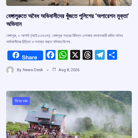
বেঙ্গালুরুতে অবৈধ অভিবাসীদের খুঁজতে পুলিশের ‘অপারেশন মুক্তা’
অভিযান
বেঙ্গালুরু, ৮ আগস্ট (আইএএনএস): বেঙ্গালুরু শহরের বিভিন্ন এলাকায় বসবাসকারী কথিত অবৈধ
অভিবাসীদের চিহ্নিত ও শনাক্ত করতে শনিবার বিশেষ…
F
W
X
T
T
S
Share
a
h
hr
el
h
By
News Desk
Aug 8, 2026
ce
at
e
e
ar
b
s
a
gr
e
o
A
d
a
o
p
s
m
দিনের খবর
k
p