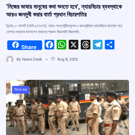
‘নিজের ভাষায় মানুষের কথা শুনতে হবে’, ন্যায়বিচার ব্যবস্থাকে
আরও জনমুখী করার বার্তা প্রধান বিচারপতির
ইন্দোর, ৮ আগস্ট (আইএএনএস): আরও অন্তর্ভুক্তিমূলক ও জনকেন্দ্রিক ন্যায়বিচার ব্যবস্থা গড়ে
তোলার আহ্বান জানালেন ভারতের প্রধান বিচারপতি বিচারপতি…
F
W
X
T
T
S
Share
a
h
hr
el
h
By
News Desk
Aug 8, 2026
ce
at
e
e
ar
b
s
a
gr
e
o
A
d
a
o
p
s
m
দিনের খবর
k
p