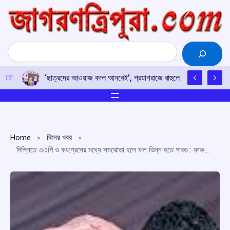
Skip
to
content
Search
‘ছাত্রদের আওয়াজ বদল আনবেই’, প্রয়াগরাজে রাহুলের হুঙ্কার
Home
দিনের খবর
দিল্লিতে এএপি ও কংগ্রেসের মধ্যে সমঝোতা হলে ফল ভিন্ন হতে পারত : ফারুক আব্দুল্লাহ