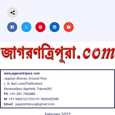
k
p
www.jagarantripura.com
Jagaran Bhavan, Ground Floor
L. N. Bari Lane(Prabhubari)
Banamalipur, Agartala, Tripura(W)
Ph :
+91-381-7960883
M:
+91-9436123720/+91-9436453389
Email :
jagarantripura@gmail.com
February 2025