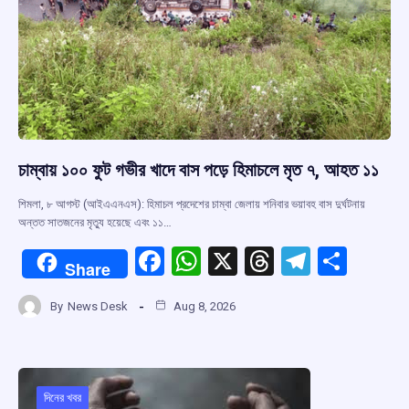
চাম্বায় ১০০ ফুট গভীর খাদে বাস পড়ে হিমাচলে মৃত ৭, আহত ১১
শিমলা, ৮ আগস্ট (আইএএনএস): হিমাচল প্রদেশের চাম্বা জেলায় শনিবার ভয়াবহ বাস দুর্ঘটনায়
অন্তত সাতজনের মৃত্যু হয়েছে এবং ১১…
F
W
X
T
T
S
Share
a
h
hr
el
h
By
News Desk
Aug 8, 2026
ce
at
e
e
ar
b
s
a
gr
e
o
A
d
a
o
p
s
m
দিনের খবর