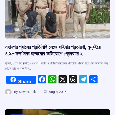
মহানগর গ্যাসের প্রতিনিধি সেজে সাইবার প্রতারণা, মুম্বইয়ে
৪.৯৮ লক্ষ টাকা হাতানোর অভিযোগে গ্রেফতার ২
মুম্বই, ৮ আগস্ট (আইএএনএস): মহানগর গ্যাস লিমিটেডের প্রতিনিধি পরিচয় দিয়ে এক ব্যক্তির কাছ
থেকে প্রায় ৫ লক্ষ টাকা…
F
W
X
T
T
S
Share
a
h
hr
el
h
By
News Desk
Aug 8, 2026
ce
at
e
e
ar
b
s
a
gr
e
o
A
d
a