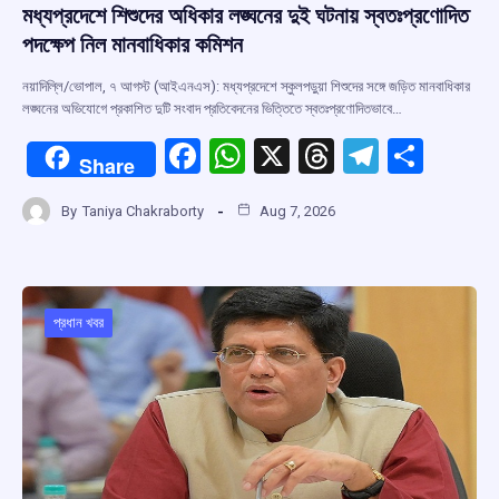
মধ্যপ্রদেশে শিশুদের অধিকার লঙ্ঘনের দুই ঘটনায় স্বতঃপ্রণোদিত
পদক্ষেপ নিল মানবাধিকার কমিশন
নয়াদিল্লি/ভোপাল, ৭ আগস্ট (আইএনএস): মধ্যপ্রদেশে স্কুলপড়ুয়া শিশুদের সঙ্গে জড়িত মানবাধিকার
লঙ্ঘনের অভিযোগে প্রকাশিত দুটি সংবাদ প্রতিবেদনের ভিত্তিতে স্বতঃপ্রণোদিতভাবে…
F
W
X
T
T
S
Share
a
h
hr
el
h
By
Taniya Chakraborty
Aug 7, 2026
ce
at
e
e
ar
b
s
a
gr
e
o
A
d
a
o
p
s
m
প্রধান খবর
k
p