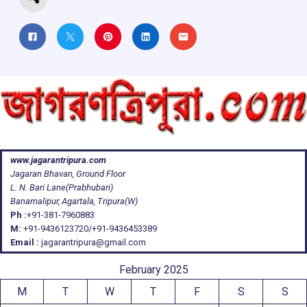
www.jagarantripura.com
Jagaran Bhavan, Ground Floor
L. N. Bari Lane(Prabhubari)
Banamalipur, Agartala, Tripura(W)
Ph :
+91-381-7960883
M:
+91-9436123720/+91-9436453389
Email :
jagarantripura@gmail.com
February 2025
M
T
W
T
F
S
S