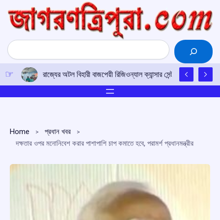
Skip
to
content
Search
রাজ্যের অটল বিহারী বাজপেয়ী রিজিওন্যাল ক্যান্সার সেন্টারে উত্তর-পূর্ব
Home
প্রধান খবর
দক্ষতার ওপর মনোনিবেশ করার পাশাপাশি চাপ কমাতে হবে, পরামর্শ প্রধানমন্ত্রীর