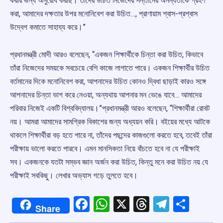
করার জন্য অনুরোধ করছি। তাঁদের উচিত নিজেদের সন্তানের অনন্যতাকে গ্রহণ
করা, আমাদের দক্ষতার উপর মনোনিবেশ করা উচিত…, প্রাণায়াম শ্বাস-প্রশ্বাস
উদ্বেগ কমাতে সাহায্য করে।”
প্রধানমন্ত্রী মোদী আরও বলেছেন, “একজন শিক্ষার্থীকে চিন্তা করা উচিত, কিভাবে
তাঁরা নিজেদের সময়কে সবচেয়ে বেশি কাজে লাগাতে পারে। একজন শিক্ষার্থীর উচিত
বর্তমানের দিকে মনোনিবেশ করা, আপনাদের উচিত কোনও দ্বিধা ছাড়াই কারও সঙ্গে
আপনাদের চিন্তা ভাগ করে নেওয়া, অন্যথায় আপনার মন ‍ভেঙে যাবে… আমাদের
পরিবার নিজেই একটি বিশ্ববিদ্যালয়।”প্রধানমন্ত্রী আরও বলেছেন, “শিক্ষার্থীরা রোবট
নয়। আমরা আমাদের সামগ্রিক বিকাশের জন্য অধ্যয়ন করি। বইয়ের মধ্যে আটকে
থাকলে শিক্ষার্থীরা বড় হতে পারে না, তাঁদের পছন্দের কাজগুলো করতে হবে, তবেই তাঁরা
পরীক্ষায় ভালো করতে পারবে। এমন মানসিকতা নিয়ে বাঁচতে হবে না যে পরীক্ষাই
সব। একজনকে যতটা সম্ভব জ্ঞান অর্জন করা উচিত, কিন্তু মনে করা উচিত নয় যে
পরীক্ষাই সবকিছু। লেখার অভ্যাস গড়ে তুলতে হবে।
Facebook
WhatsApp
X
Threads
Telegr
Shar
Share