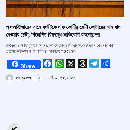
এসআইআরের নামে কর্নাটকে এক কোটির বেশি ভোটারের নাম বাদ
দেওয়ার চেষ্টা, বিজেপির বিরুদ্ধে অভিযোগ কংগ্রেসের
বেঙ্গালুরু, ৬ আগস্ট (আইএএনএস): কর্নাটকে ভোটার তালিকার বিশেষ নিবিড় সংশোধন (স্পেশাল
ইনটেনসিভ রিভিশন বা এসআইআর) প্রক্রিয়ার মাধ্যমে এক…
F
W
X
T
T
S
Share
a
h
hr
el
h
By
News Desk
Aug 6, 2026
ce
at
e
e
ar
b
s
a
gr
e
o
A
d
a
o
p
s
m
k
p