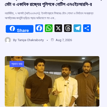
মেটা ও একাধিক রাজ্যের পুলিশকে নোটিস এনএইচআরসি-র
নয়াদিল্লি, ৭ আগস্ট (আইএএনএস): ইনস্টাগ্রামে শিশুদের যৌন শোষণ ও নির্যাতন সংক্রান্ত
আপত্তিকর কনটেন্ট ছড়িয়ে পড়ার অভিযোগে গত এক…
F
W
X
T
T
S
Share
a
h
hr
el
h
By
Taniya Chakraborty
Aug 7, 2026
ce
at
e
e
ar
b
s
a
gr
e
o
A
d
a
o
p
s
m
প্রধান খবর
k
p