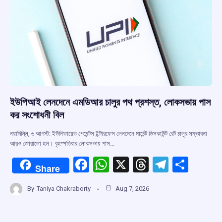
k
p
ইউপিআই লেনদেনে এমডিআর চালুর পথ প্রশস্ত, লোকসভায় পাস
কর সংশোধনী বিল
নয়াদিল্লি, ৬ আগস্ট: ইউনিফায়েড পেমেন্টস ইন্টারফেস লেনদেনে মার্চেন্ট ডিসকাউন্ট রেট চালুর সম্ভাবনা
আরও জোরালো হল। বৃহস্পতিবার লোকসভায় পাস…
F
W
X
T
T
S
Share
a
h
hr
el
h
By
Taniya Chakraborty
Aug 7, 2026
ce
at
e
e
ar
b
s
a
gr
e