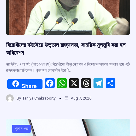
বিরোধীদের হইচইয়ে উত্তাল রাজ্যসভা, সাময়িক মুলতুবি করা হল
অধিবেশন
নয়াদিল্লি, ৭ আগস্ট (আইএএনএস): বিরোধীদের তীব্র স্লোগান ও বিক্ষোভে শুক্রবার উত্তাল হয়ে ওঠে
রাজ্যসভার অধিবেশন। শূন্যকাল চলাকালীন বিরোধী…
F
W
X
T
T
S
Share
a
h
hr
el
h
By
Taniya Chakraborty
Aug 7, 2026
ce
at
e
e
ar
b
s
a
gr
e
o
A
d
a
o
p
s
m
প্রধান খবর