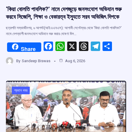
‘কিয়া বোলতি পাবলিক?’ নামে দেশজুড়ে জনসংযোগ অভিযান শুরু
করবে সিজেপি, শিক্ষা ও বেকারত্ব ইস্যুতে সরব অভিজিৎ দিপকে
ছত্রপতি সম্ভাজীনগর, ৬ আগস্ট(আইএএনএস): আগামী সেপ্টেম্বর থেকে ‘কিয়া বোলতি পাবলিক?’
নামে দেশব্যাপী জনসংযোগ অভিযান শুরু করার ঘোষণা দিল…
F
W
X
T
T
S
Share
a
h
hr
el
h
By
Sandeep Biswas
Aug 6, 2026
ce
at
e
e
ar
b
s
a
gr
e
o
A
d
a
o
p
s
m
প্রধান খবর
k
p