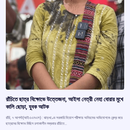
রাঁচিতে ছাত্র বিক্ষোভে উত্তেজনা, আইসা নেত্রী নেহা বোরার মুখে
কালি ছোড়া, যুবক আটক
রাঁচি, ৭ আগস্ট(আইএএনএস) : ঝাড়খণ্ডে সরকারি নিয়োগ পরীক্ষায় অনিয়মের অভিযোগকে কেন্দ্র করে
ছাত্রদের বিক্ষোভ মিছিল চলাকালীন শুক্রবার রাঁচিতে…