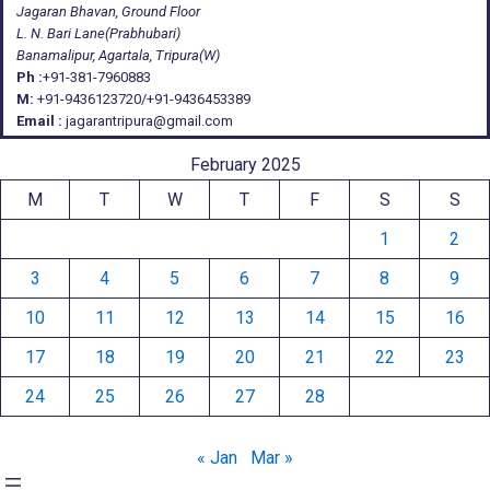
Jagaran Bhavan, Ground Floor
L. N. Bari Lane(Prabhubari)
Banamalipur, Agartala, Tripura(W)
Ph :
+91-381-7960883
M:
+91-9436123720/+91-9436453389
Email :
jagarantripura@gmail.com
February 2025
M
T
W
T
F
S
S
1
2
3
4
5
6
7
8
9
10
11
12
13
14
15
16
17
18
19
20
21
22
23
24
25
26
27
28
« Jan
Mar »