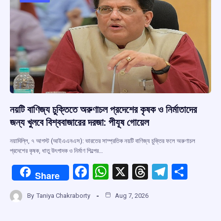
o
p
s
m
k
p
নয়টি বাণিজ্য চুক্তিতে অরুণাচল প্রদেশের কৃষক ও নির্মাতাদের
জন্য খুলবে বিশ্ববাজারের দরজা: পীযূষ গোয়েল
নয়াদিল্লি, ৭ আগস্ট (আইএএনএস): ভারতের সাম্প্রতিক নয়টি বাণিজ্য চুক্তির ফলে অরুণাচল
প্রদেশের কৃষক, ধাতু উৎপাদক ও নির্মাণ শিল্পের…
F
W
X
T
T
S
Share
a
h
hr
el
h
By
Taniya Chakraborty
Aug 7, 2026
ce
at
e
e
ar
b
s
a
gr
e