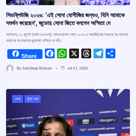
সিডব্লিউজি ২০২৬: ‘এই সোনা যোগীজির জন্যও, যিনি আমাকে
সমর্থন করেছেন’, জুডোয় সোনা জিতে বললেন অস্মিতা দে
গ্লাসগো, ৩১ জুলাই (আইএএনএস): কমনওয়েলথ গেমস ২০২৬-এ ক্যারিয়ারের সবচেয়ে বড় সাফল্য
অর্জনের পর ভারতের জুডোকা অস্মিতা দে তাঁর…
F
W
X
T
T
S
Share
a
h
hr
el
h
By
Sandeep Biswas
Jul 31, 2026
ce
at
e
e
ar
b
s
a
gr
e
o
A
d
a
o
p
s
m
খেলা
মুখ্য খবর
k
p