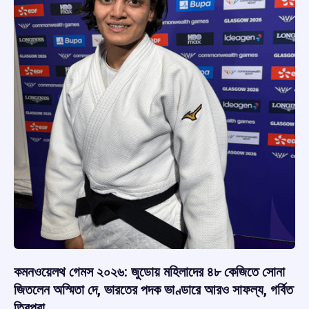
কমনওয়েলথ গেমস ২০২৬: জুডোয় মহিলাদের ৪৮ কেজিতে সোনা
জিতলেন অস্মিতা দে, ভারতের পদক ভাণ্ডারে আরও সাফল্য, গর্বিত
ত্রিপুরা