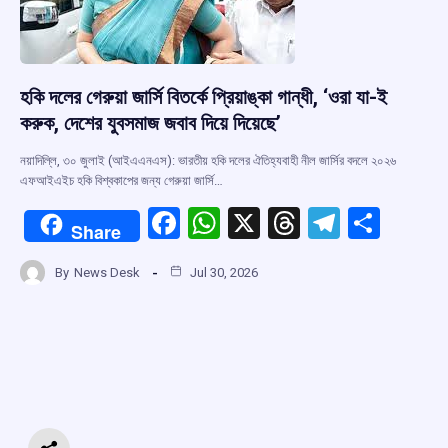
হকি দলের গেরুয়া জার্সি বিতর্কে প্রিয়াঙ্কা গান্ধী, ‘ওরা যা-ই
করুক, দেশের যুবসমাজ জবাব দিয়ে দিয়েছে’
নয়াদিল্লি, ৩০ জুলাই (আইএএনএস): ভারতীয় হকি দলের ঐতিহ্যবাহী নীল জার্সির বদলে ২০২৬
এফআইএইচ হকি বিশ্বকাপের জন্য গেরুয়া জার্সি…
F
W
X
T
T
S
Share
a
h
hr
el
h
By
News Desk
Jul 30, 2026
ce
at
e
e
ar
b
s
a
gr
e
o
A
d
a
o
p
s
m
k
p