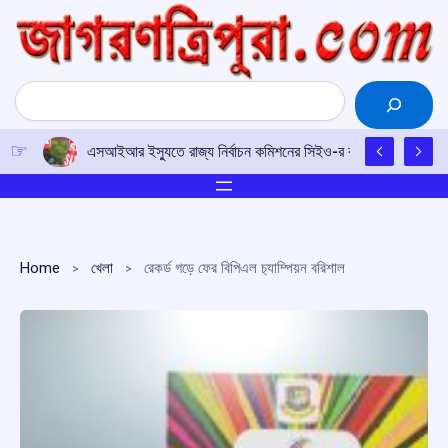
Skip
to
content
Search
এসআইআর ইস্যুতে রাজ্য নির্বাচন কমিশনের সিইও-র কাছে আইপিএফটির ড
Home
খেলা
রেকর্ড গড়ে ফের বিপিএল চ‍্যাম্পিয়ন বরিশাল