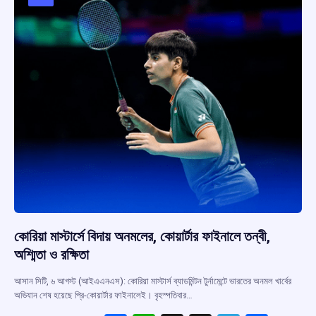
কোরিয়া মাস্টার্সে বিদায় অনমলের, কোয়ার্টার ফাইনালে তন্বী,
অশ্মিতা ও রক্ষিতা
আসান সিটি, ৬ আগস্ট (আইএএনএস): কোরিয়া মাস্টার্স ব্যাডমিন্টন টুর্নামেন্টে ভারতের অনমল খার্বের
অভিযান শেষ হয়েছে প্রি-কোয়ার্টার ফাইনালেই। বৃহস্পতিবার…