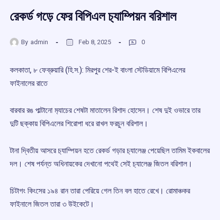
রেকর্ড গড়ে ফের বিপিএল চ‍্যাম্পিয়ন বরিশাল
By
admin
Feb 8, 2025
0
কলকাতা, ৮ ফেব্রুয়ারি (হি.স.): মিরপুর শের-ই বাংলা স্টেডিয়ামে বিপিএলের
ফাইনালের রাতে
বারবার রঙ পাল্টানো ম‍্যাচের শেষটা মাতালেন রিশাদ হোসেন। শেষ দুই ওভারে তার
দুটি ছক্কায় বিপিএলের শিরোপা ধরে রাখল ফরচুন বরিশাল।
টানা দ্বিতীয় আসরে চ‍্যাম্পিয়ন হতে রেকর্ড গড়ার চ‍্যালেঞ্জ পেয়েছিল তামিম ইকবালের
দল। শেষ পর্যন্ত অধিনায়কের দেখানো পথেই সেই চ‍্যালেঞ্জ জিতল বরিশাল।
চিটাগং কিংসের ১৯৪ রান তারা পেরিয়ে গেল তিন বল হাতে রেখে। রোমাঞ্চকর
ফাইনালে জিতল তারা ৩ উইকেটে।