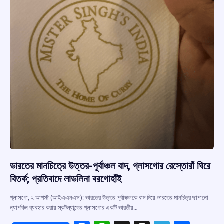
ভারতের মানচিত্রে উত্তর-পূর্বাঞ্চল বাদ, গ্লাসগোর রেস্তোরাঁ ঘিরে
বিতর্ক; প্রতিবাদে লাভলিনা বরগোহাঁই
গ্লাসগো, ২ আগস্ট (আইএএনএস): ভারতের উত্তর-পূর্বাঞ্চলকে বাদ দিয়ে ভারতের মানচিত্র ছাপানো
ন্যাপকিন ব্যবহার করায় স্কটল্যান্ডের গ্লাসগোর একটি ভারতীয়…