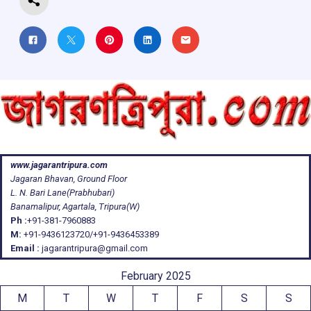
www.jagarantripura.com
Jagaran Bhavan, Ground Floor
L. N. Bari Lane(Prabhubari)
Banamalipur, Agartala, Tripura(W)
Ph :
+91-381-7960883
M:
+91-9436123720/+91-9436453389
Email :
jagarantripura@gmail.com
February 2025
M
T
W
T
F
S
S