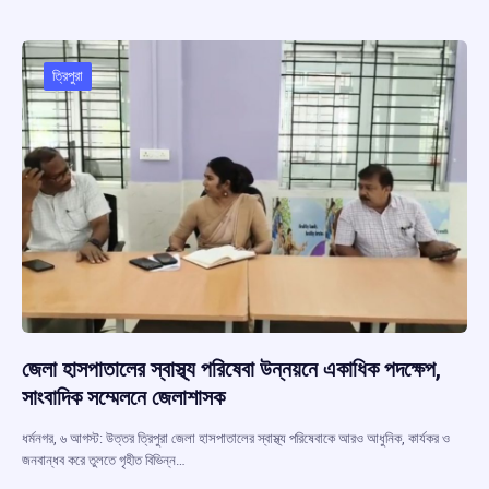
b
s
a
gr
e
o
A
d
a
o
p
s
m
ত্রিপুরা
k
p
জেলা হাসপাতালের স্বাস্থ্য পরিষেবা উন্নয়নে একাধিক পদক্ষেপ,
সাংবাদিক সম্মেলনে জেলাশাসক
ধর্মনগর, ৬ আগস্ট: উত্তর ত্রিপুরা জেলা হাসপাতালের স্বাস্থ্য পরিষেবাকে আরও আধুনিক, কার্যকর ও
জনবান্ধব করে তুলতে গৃহীত বিভিন্ন…