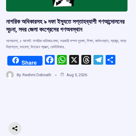
নাগরিক অধিকারসহ ৯ দফা ইস্যুতে সপ্তাহব্যাপী গণআন্দোলনের
সূচনা, সদর জেলা কংগ্রেসের গণঅবস্থান
আগরতলা, ৫ আগস্ট: নাগরিক অধিকার রক্ষা, সরকারি সম্পদ সুরক্ষা, শিক্ষা, কর্মসংস্থান, স্বাস্থ্য, খাদ্য
নিরাপত্তা, মনরেগা, উন্নয়ন প্রকল্প, ভোটাধিকার…
F
W
X
T
T
S
Share
a
h
hr
el
h
By
Reshmi Debnath
Aug 5, 2026
ce
at
e
e
ar
b
s
a
gr
e
o
A
d
a
o
p
s
m
k
p