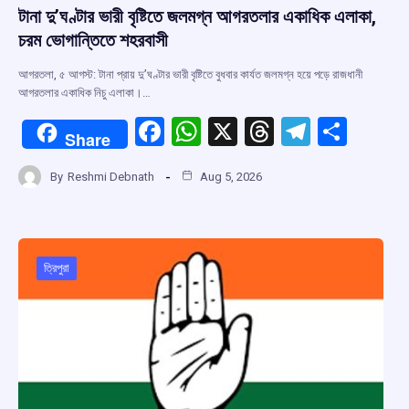
টানা দু’ঘণ্টার ভারী বৃষ্টিতে জলমগ্ন আগরতলার একাধিক এলাকা,
চরম ভোগান্তিতে শহরবাসী
আগরতলা, ৫ আগস্ট: টানা প্রায় দু’ঘণ্টার ভারী বৃষ্টিতে বুধবার কার্যত জলমগ্ন হয়ে পড়ে রাজধানী
আগরতলার একাধিক নিচু এলাকা।…
F
W
X
T
T
S
Share
a
h
hr
el
h
By
Reshmi Debnath
Aug 5, 2026
ce
at
e
e
ar
b
s
a
gr
e
o
A
d
a
o
p
s
m
ত্রিপুরা
k
p