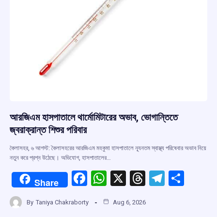
আরজিএম হাসপাতালে থার্মোমিটারের অভাব, ভোগান্তিতে
জ্বরাক্রান্ত শিশুর পরিবার
কৈলাসহর, ৬ আগস্ট: কৈলাসহরের আরজিএম মহকুমা হাসপাতালে ন্যূনতম স্বাস্থ্য পরিষেবার অভাব নিয়ে
নতুন করে প্রশ্ন উঠেছে। অভিযোগ, হাসপাতালের…
F
W
X
T
T
S
Share
a
h
hr
el
h
By
Taniya Chakraborty
Aug 6, 2026
ce
at
e
e
ar