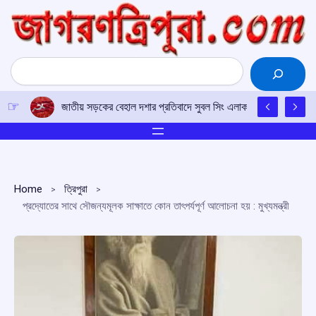
Skip
to
content
Search
জাতীয় সড়কের বেহাল দশার প্রতিবাদে সুবল সিং এলাকায় সিপিআই(এম)-এর 
Home
ত্রিপুরা
প্রদ্যোতের সাথে সৌজন্যমূলক সাক্ষাতে কোন তাৎপর্যপূর্ণ আলোচনা হয় : মুখ্যমন্ত্রী