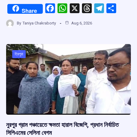
F
W
X
T
T
S
Share
a
h
hr
el
h
By
Taniya Chakraborty
Aug 6, 2026
ce
at
e
e
ar
b
s
a
gr
e
o
A
d
a
o
p
s
m
ত্রিপুরা
k
p
নুরপুর গ্রাম পঞ্চায়েতে ক্ষমতা হারাল বিজেপি, প্রধান নির্বাচিত
সিপিএমের সেলিনা বেগম