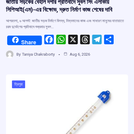
জাতীয় সড়কের বেহাল দশার প্রতিবাদে সুবল সিং এলাকায়
সিপিআই(এম)-এর বিক্ষোভ, দ্রুত নির্মাণ কাজ শেষের দাবি
আগরতলা, ৬ আগস্ট: জাতীয় সড়ক নির্মাণে বিলম্ব, নিম্নমানের কাজ এবং সাধারণ মানুষের যাতায়াতে
চরম দুর্ভোগের প্রতিবাদে শুক্রবার সুবল…
F
W
X
T
T
S
Share
a
h
hr
el
h
By
Taniya Chakraborty
Aug 6, 2026
ce
at
e
e
ar
b
s
a
gr
e
o
A
d
a
o
p
s
m
ত্রিপুরা
k
p