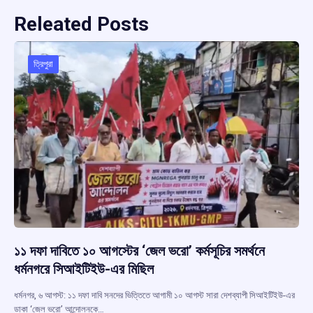
Releated Posts
ত্রিপুরা
১১ দফা দাবিতে ১০ আগস্টের ‘জেল ভরো’ কর্মসূচির সমর্থনে
ধর্মনগরে সিআইটিইউ-এর মিছিল
ধর্মনগর, ৬ আগস্ট: ১১ দফা দাবি সনদের ভিত্তিতে আগামী ১০ আগস্ট সারা দেশব্যাপী সিআইটিইউ-এর
ডাকা ‘জেল ভরো’ আন্দোলনকে…