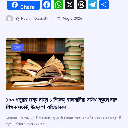
F
W
X
T
T
S
Share
a
h
hr
el
h
By
Reshmi Debnath
Aug 6, 2026
ce
at
e
e
ar
b
s
a
gr
e
o
A
d
a
o
p
s
m
ত্রিপুরা
k
p
১০০ পড়ুয়ার জন্য মাত্র ১ শিক্ষক, রাঙ্গামাটিয়া সাউথ স্কুলে চরম
শিক্ষক সংকট, উদ্বেগে অভিভাবকরা
আগরতলা, ৬ আগস্ট: চরম শিক্ষক সংকটে ভুগছে সিপাহীজলা জেলার রাঙ্গামাটিয়া সাউথ হায়ার সেকেন্ডারি
স্কুল। অভিযোগ, প্রায় ১০০ জন…