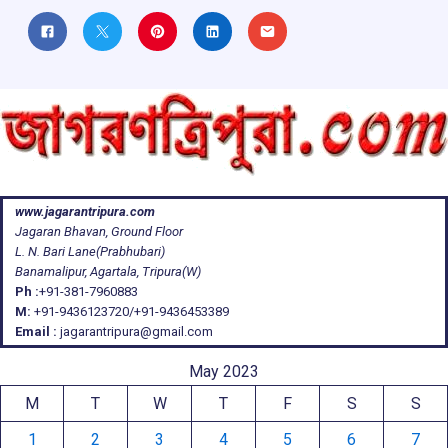
www.jagarantripura.com
Jagaran Bhavan, Ground Floor
L. N. Bari Lane(Prabhubari)
Banamalipur, Agartala, Tripura(W)
Ph :
+91-381-7960883
M:
+91-9436123720/+91-9436453389
Email :
jagarantripura@gmail.com
May 2023
M
T
W
T
F
S
S
1
2
3
4
5
6
7