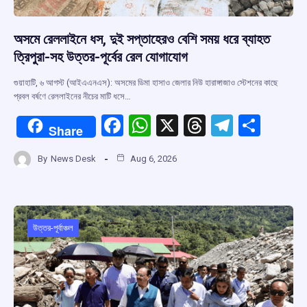
অসমে রেললাইনে ধস, দুই সপ্তাহেরও বেশি সময় ধরে ব্যাহত
ত্রিপুরা-সহ উত্তর-পূর্বের রেল যোগাযোগ
গুয়াহাটি, ৬ আগস্ট (আইএএনএস): অসমের ডিমা হাসাও জেলার নিউ হারাঙ্গাজাও স্টেশনের কাছে
প্রবল বর্ষণে রেললাইনের নীচের মাটি ধসে…
F
W
X
T
T
S
Share
a
h
hr
el
h
By
News Desk
Aug 6, 2026
ce
at
e
e
ar
b
s
a
gr
e
o
A
d
a
o
p
s
m
উত্তর-পূর্বাঞ্চল
k
p