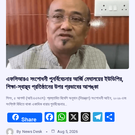
k
p
এফসিআরএ সংশোধনী পুনর্বিবেচনার আর্জি মেঘালয়ের ইউডিপির,
শিক্ষা-স্বাস্থ্য প্রতিষ্ঠানের উপর প্রভাবের আশঙ্কা
শিলং, ৫ আগস্ট (আইএএনএস): প্রস্তাবিত বিদেশি অনুদান (নিয়ন্ত্রণ) সংশোধনী আইন, ২০২৬ এবং
সংশ্লিষ্ট বিধিতে থাকা একাধিক ধারার পুনর্বিবেচনার…
F
W
X
T
T
S
Share
a
h
hr
el
h
By
News Desk
Aug 5, 2026