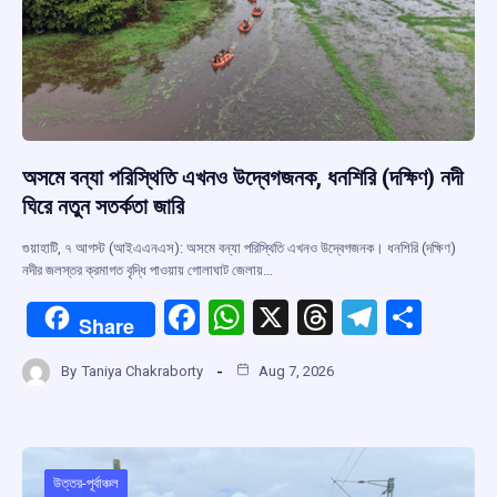
অসমে বন্যা পরিস্থিতি এখনও উদ্বেগজনক, ধনশিরি (দক্ষিণ) নদী
ঘিরে নতুন সতর্কতা জারি
গুয়াহাটি, ৭ আগস্ট (আইএএনএস): অসমে বন্যা পরিস্থিতি এখনও উদ্বেগজনক। ধনশিরি (দক্ষিণ)
নদীর জলস্তর ক্রমাগত বৃদ্ধি পাওয়ায় গোলাঘাট জেলায়…
F
W
X
T
T
S
Share
a
h
hr
el
h
By
Taniya Chakraborty
Aug 7, 2026
ce
at
e
e
ar
b
s
a
gr
e
o
A
d
a
o
p
s
m
উত্তর-পূর্বাঞ্চল