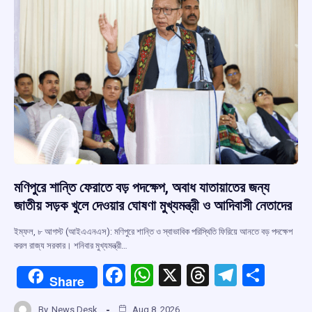
k
p
মণিপুরে শান্তি ফেরাতে বড় পদক্ষেপ, অবাধ যাতায়াতের জন্য
জাতীয় সড়ক খুলে দেওয়ার ঘোষণা মুখ্যমন্ত্রী ও আদিবাসী নেতাদের
ইম্ফল, ৮ আগস্ট (আইএএনএস): মণিপুরে শান্তি ও স্বাভাবিক পরিস্থিতি ফিরিয়ে আনতে বড় পদক্ষেপ
করল রাজ্য সরকার। শনিবার মুখ্যমন্ত্রী…
F
W
X
T
T
S
Share
a
h
hr
el
h
By
News Desk
Aug 8, 2026