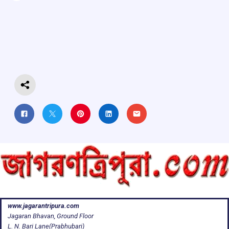
ce
at
e
e
ar
b
s
a
gr
e
o
A
d
a
o
p
s
m
k
p
www.jagarantripura.com
Jagaran Bhavan, Ground Floor
L. N. Bari Lane(Prabhubari)