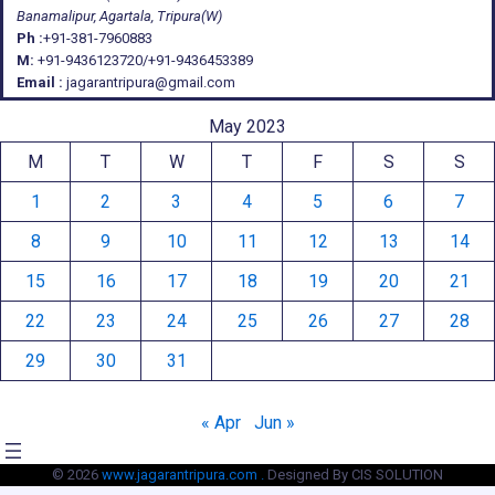
Banamalipur, Agartala, Tripura(W)
Ph :
+91-381-7960883
M:
+91-9436123720/+91-9436453389
Email :
jagarantripura@gmail.com
May 2023
M
T
W
T
F
S
S
1
2
3
4
5
6
7
8
9
10
11
12
13
14
15
16
17
18
19
20
21
22
23
24
25
26
27
28
29
30
31
« Apr
Jun »
© 2026
www.jagarantripura.com .
Designed By CIS SOLUTION