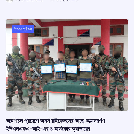
ce
at
e
e
ar
b
s
a
gr
e
o
A
d
a
o
p
s
m
উত্তর-পূর্বাঞ্চল
k
p
অরুণাচল প্রদেশে অসম রাইফেলসের কাছে আত্মসমর্পণ
ইউএলএফএ-আই-এর ৪ হার্ডকোর ক্যাডারের