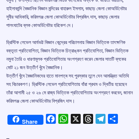
যমুনা। উপস্থিত ছিলেন করিমগঞ্জ বিএড কলেজের অধ্যক্ষ ড. জয়িতা ভট্টাচার্য,
হাইলাকান্দি বৈজ্ঞানিক বিজ্ঞান মন্দিরের বাহারুল ইসলাম, কাছাড় জেলা কোঅর্ডিনেটার
সুবীর আধিকারি, করিমগঞ্জ জেলা কোঅর্ডিনেটার বিপ্রজিৎ দাস, কাছাড় জেলার
পালংঘাটের ব্লক কোঅর্ডিনেটার হরিকেশ দে।
ড্রিস্টিক লেভেল আর্যভট্ট বিজ্ঞান কেন্দ্রের পরিচালনায় বিজ্ঞান ভিত্তিক তাৎক্ষণিক
বক্তৃতা প্রতিযোগিতা, বিজ্ঞান ভিত্তিক চিত্রাঙ্কন প্রতিযোগিতা, বিজ্ঞান ভিত্তিক
নমুনা তৈরি ও ধারণামূলক প্রতিযোগিতায় অংশগ্রহণ করেন জেলার সাতটি ব্লকের
মোট ২১ জন উত্তীৰ্ণ খুঁদে বৈজ্ঞানিক।
উত্তীর্ণ খুঁদে বৈজ্ঞানিকদের হাতে মানপত্ৰ সহ পুরস্কার তুলে দেন আমন্ত্রিত অতিথি
সহ বিচারকগণ। ড্রিস্টিক লেভেল প্রতিযোগিতায় যাঁরা প্রথম ও দ্বিতীয় হয়েছেন
তাঁরা আগামী ২৫ ও ২৬ মে রাজ্য ভিত্তিক প্রতিযোগিতায় অংশগ্রহণ করবেন, জানান
করিমগঞ্জ জেলা কোঅর্ডিনেটার বিপ্রজিৎ দাস।
Facebook
WhatsApp
X
Threads
Telegr
Shar
Share