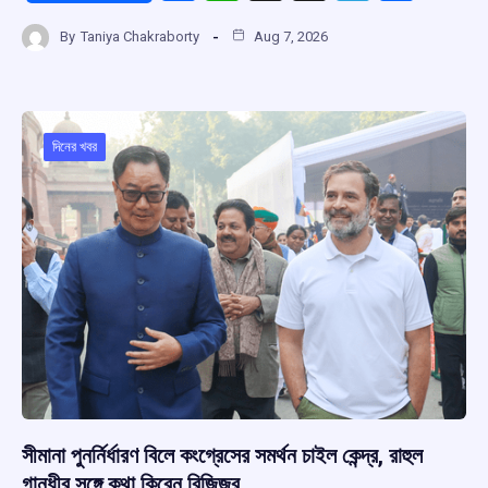
a
h
hr
el
h
By
Taniya Chakraborty
Aug 7, 2026
ce
at
e
e
ar
b
s
a
gr
e
o
A
d
a
o
p
s
m
দিনের খবর
k
p
সীমানা পুনর্নির্ধারণ বিলে কংগ্রেসের সমর্থন চাইল কেন্দ্র, রাহুল
গান্ধীর সঙ্গে কথা কিরেন রিজিজুর