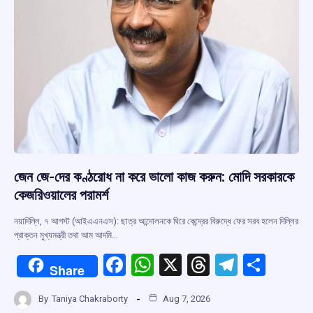
জেন জে-দের কণ্ঠরোধ না করে ভালো কাজ করুন: মোদি সরকারকে
কেজরিওয়ালের পরামর্শ
নয়াদিল্লি, ৭ আগস্ট (আইএএনএস): ছাত্র আন্দোলনকে ঘিরে কেন্দ্রের বিরুদ্ধে ফের সরব হলেন দিল্লির
প্রাক্তন মুখ্যমন্ত্রী তথা আম আদমি…
F
W
X
T
T
S
Share
a
h
hr
el
h
By
Taniya Chakraborty
Aug 7, 2026
ce
at
e
e
ar