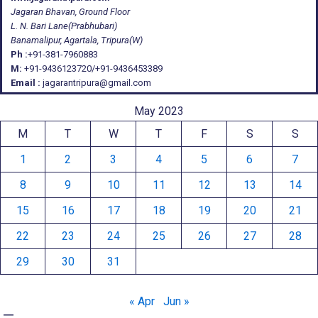
Jagaran Bhavan, Ground Floor
L. N. Bari Lane(Prabhubari)
Banamalipur, Agartala, Tripura(W)
Ph :
+91-381-7960883
M:
+91-9436123720/+91-9436453389
Email :
jagarantripura@gmail.com
May 2023
M
T
W
T
F
S
S
1
2
3
4
5
6
7
8
9
10
11
12
13
14
15
16
17
18
19
20
21
22
23
24
25
26
27
28
29
30
31
« Apr
Jun »