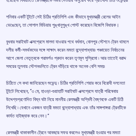
হয়েছেন৷ বিষয়টিতে রেলমন্ত্রীকে নজর দেওয়ার অনুরোধ করে প্রতিবাদী চিঠি শুভেন্দুর৷
শনিবার একটি টুইটে সেই চিঠির প্রতিলিপি এবং কীভাবে মুখ্যমন্ত্রী রেলের আইন
ভেঙেছেন, তা সোশাল মিডিয়ায় পুঙ্খানুপুঙ্খ পোস্ট করেছেন বিজেপি বিধায়ক।
বুধবার সরাইঘাট এক্সপ্রেসে মালদা যাওয়ার পথে বর্ধমান, বোলপুর স্টেশনে ট্রেন থামলে
দলীয় কর্মী-সমর্থকদের সঙ্গে সাক্ষাৎ করেন মমতা বন্দ্যোপাধ্যায়৷ পঞ্চায়েত নির্বাচনের
আগে জেলা নেতৃত্বকে পরামর্শও প্রদান করেন তৃণমূল সুপ্রিমো ৷ আর তাতেই বরাদ্দ
সময়ের তুলনায় স্টেশনগুলিতে ট্রেন দাঁড়িয়ে থাকে অনেক বেশি সময়৷
চিঠিতে সে কথা জানিয়েছেন শুভেন্দু ৷ চিঠির প্রতিলিপি শেয়ার করে বিরোধী দলনেতা
টুইটে লিখেছেন, “৩ মে, হাওড়া-গুয়াহাটি সরাইঘাট এক্সপ্রেসে যাত্রী পরিষেবায়
উদ্দেশ্যপ্রণোদিত বিঘ্ন ঘটা নিয়ে মাননীয় রেলমন্ত্রী অশ্বিনী বৈষ্ণবকে একটি চিঠি
লিখেছি ৷ যেখানে একজন যাত্রী মমতা বন্দ্যোপাধ্যায় এবং তাঁর সাঙ্গপাঙ্গরা ট্রেনটিকে
কার্যত হাইজ্যাক করে নেন।”
রেলমন্ত্রী থাকাকালীন ট্রেনে আকছার সফর করলেও মুখ্যমন্ত্রী হওয়ার পর মমতা