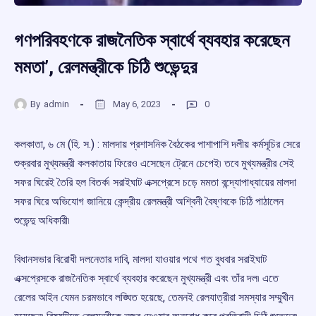
গণপরিবহণকে রাজনৈতিক স্বার্থে ব্যবহার করেছেন
মমতা’, রেলমন্ত্রীকে চিঠি শুভেন্দুর
By
admin
May 6, 2023
0
কলকাতা, ৬ মে (হি. স.) : মালদায় প্রশাসনিক বৈঠকের পাশাপাশি দলীয় কর্মসূচির সেরে
শুক্রবার মুখ্যমন্ত্রী কলকাতায় ফিরেও এসেছেন ট্রেনে চেপেই৷ তবে মুখ্যমন্ত্রীর সেই
সফর ঘিরেই তৈরি হল বিতর্ক৷ সরাইঘাট এক্সপ্রেসে চড়ে মমতা বন্দ্যোপাধ্যায়ের মালদা
সফর ঘিরে অভিযোগ জানিয়ে কেন্দ্রীয় রেলমন্ত্রী অশ্বিনী বৈষ্ণবকে চিঠি পাঠালেন
শুভেন্দু অধিকারী৷
বিধানসভার বিরোধী দলনেতার দাবি, মালদা যাওয়ার পথে গত বুধবার সরাইঘাট
এক্সপ্রেসকে রাজনৈতিক স্বার্থে ব্যবহার করেছেন মুখ্যমন্ত্রী এবং তাঁর দল৷ এতে
রেলের আইন যেমন চরমভাবে লঙ্ঘিত হয়েছে, তেমনই রেলযাত্রীরা সমস্যার সম্মুখীন