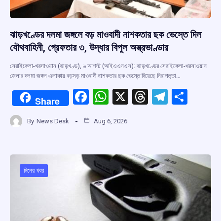
ঝাড়খণ্ডের দলমা জঙ্গলে বড় মাওবাদী নাশকতার ছক ভেস্তে দিল
যৌথবাহিনী, গ্রেফতার ৩, উদ্ধার বিপুল অস্ত্রভাণ্ডার
সেরাইকেলা-খরসাওয়ান (ঝাড়খণ্ড), ৬ আগস্ট (আইএএনএস): ঝাড়খণ্ডের সেরাইকেলা-খরসাওয়ান
জেলার দলমা জঙ্গল এলাকায় বড়সড় মাওবাদী নাশকতার ছক ভেস্তে দিয়েছে নিরাপত্তা…
F
W
X
T
T
S
Share
a
h
hr
el
h
By
News Desk
Aug 6, 2026
ce
at
e
e
ar
b
s
a
gr
e
o
A
d
a
o
p
s
m
দিনের খবর
k
p