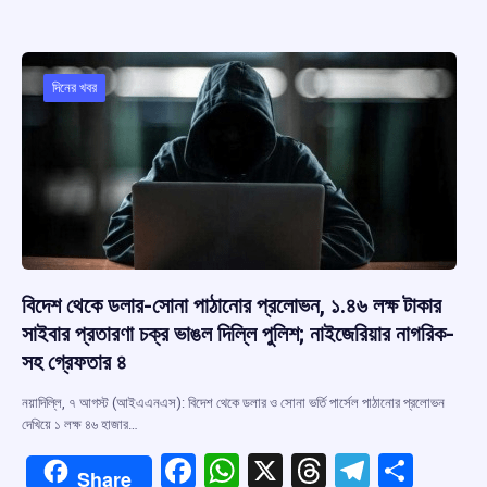
b
s
a
gr
e
o
A
d
a
o
p
s
m
দিনের খবর
k
p
বিদেশ থেকে ডলার-সোনা পাঠানোর প্রলোভন, ১.৪৬ লক্ষ টাকার
সাইবার প্রতারণা চক্র ভাঙল দিল্লি পুলিশ; নাইজেরিয়ার নাগরিক-
সহ গ্রেফতার ৪
নয়াদিল্লি, ৭ আগস্ট (আইএএনএস): বিদেশ থেকে ডলার ও সোনা ভর্তি পার্সেল পাঠানোর প্রলোভন
দেখিয়ে ১ লক্ষ ৪৬ হাজার…
F
W
X
T
T
S
Share