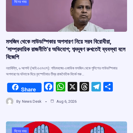
o
p
s
m
দিনের খবর
k
p
মসজিদ থেকে লাউডস্পিকার অপসারণ নিয়ে সরব বিরোধীরা,
‘সাম্প্রদায়িক রাজনীতি’র অভিযোগ; শব্দদূষণ রুখতেই ব্যবস্থা বলে
বিজেপি
নয়াদিল্লি, ৬ আগস্ট (আইএএনএস): পশ্চিমবঙ্গের একাধিক মসজিদ থেকে পুলিশের লাউডস্পিকার
অপসারণের ঘটনাকে ঘিরে বৃহস্পতিবার তীব্র রাজনৈতিক বিতর্ক শুরু…
F
W
X
T
T
S
Share
a
h
hr
el
h
By
News Desk
Aug 6, 2026
ce
at
e
e
ar
b
s
a
gr
e
o
A
d
a
দিনের খবর