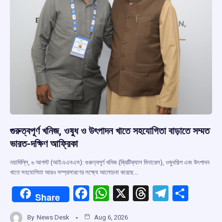
গুরুত্বপূর্ণ খনিজ, ওষুধ ও উৎপাদন খাতে সহযোগিতা বাড়াতে সম্মত
ভারত-দক্ষিণ আফ্রিকা
নয়াদিল্লি, ৬ আগস্ট (আইএএনএস): গুরুত্বপূর্ণ খনিজ (ক্রিটিক্যাল মিনারেল), ওষুধশিল্প এবং উৎপাদন
খাতে সহযোগিতা আরও সম্প্রসারণের লক্ষ্যে আলোচনা করেছে…
F
W
X
T
T
S
Share
a
h
hr
el
h
By
News Desk
Aug 6, 2026