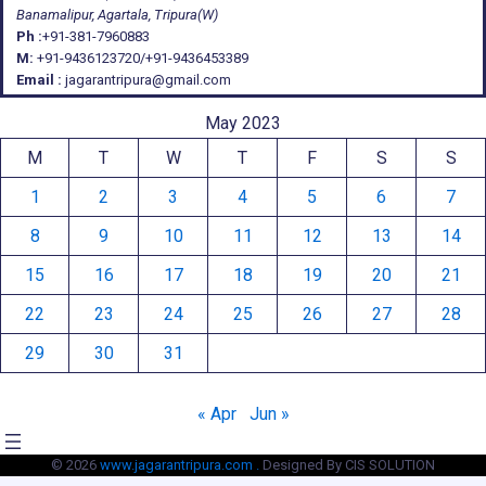
Banamalipur, Agartala, Tripura(W)
Ph :
+91-381-7960883
M:
+91-9436123720/+91-9436453389
Email :
jagarantripura@gmail.com
May 2023
M
T
W
T
F
S
S
1
2
3
4
5
6
7
8
9
10
11
12
13
14
15
16
17
18
19
20
21
22
23
24
25
26
27
28
29
30
31
« Apr
Jun »
© 2026
www.jagarantripura.com .
Designed By CIS SOLUTION