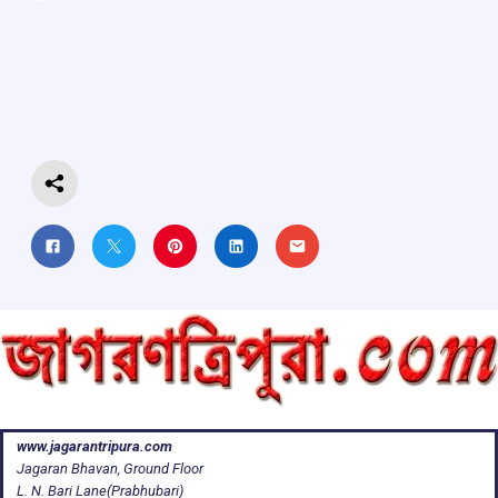
ce
at
e
e
ar
b
s
a
gr
e
o
A
d
a
o
p
s
m
k
p
www.jagarantripura.com
Jagaran Bhavan, Ground Floor
L. N. Bari Lane(Prabhubari)