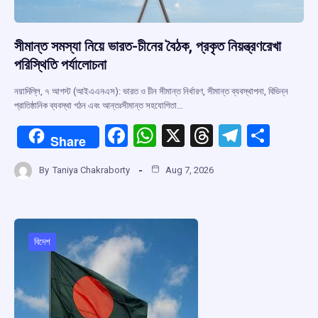
সীমান্ত সমস্যা নিয়ে ভারত-চীনের বৈঠক, প্রকৃত নিয়ন্ত্রণরেখা
পরিস্থিতি পর্যালোচনা
নয়াদিল্লি, ৭ আগস্ট (আইএএনএস): ভারত ও চীন সীমান্ত নির্ধারণ, সীমান্ত ব্যবস্থাপনা, বিভিন্ন
প্রাতিষ্ঠানিক ব্যবস্থা গঠন এবং আন্তঃসীমান্ত সহযোগিতা…
F
W
X
T
T
S
Share
a
h
hr
el
h
By
Taniya Chakraborty
Aug 7, 2026
ce
at
e
e
ar
b
s
a
gr
e
o
A
d
a
o
p
s
m
বিদেশ
k
p