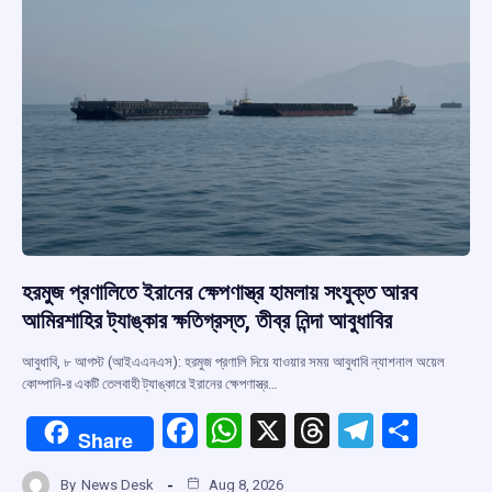
k
p
হরমুজ প্রণালিতে ইরানের ক্ষেপণাস্ত্র হামলায় সংযুক্ত আরব
আমিরশাহির ট্যাঙ্কার ক্ষতিগ্রস্ত, তীব্র নিন্দা আবুধাবির
আবুধাবি, ৮ আগস্ট (আইএএনএস): হরমুজ প্রণালি দিয়ে যাওয়ার সময় আবুধাবি ন্যাশনাল অয়েল
কোম্পানি-র একটি তেলবাহী ট্যাঙ্কারে ইরানের ক্ষেপণাস্ত্র…
F
W
X
T
T
S
Share
a
h
hr
el
h
By
News Desk
Aug 8, 2026