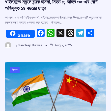
থাইল্যান্ডে স্কুলে বন্দুক হামলা, নিহত ৮, আহত ৩০-এর বেশি;
অভিযুক্ত ১৪ বছরের ছাত্র
ব্যাংকক, ৭ আগস্ট(আইএএনএস): থাইল্যান্ডের রাজধানী ব্যাংককের উপকণ্ঠে একটি স্কুলে ভয়াবহ
বন্দুক হামলায় অন্তত ৮ জনের মৃত্যু হয়েছে। নিহতদের…
F
W
X
T
T
S
Share
a
h
hr
el
h
By
Sandeep Biswas
Aug 7, 2026
ce
at
e
e
ar
b
s
a
gr
e
o
A
d
a
o
p
s
m
বিদেশ
k
p