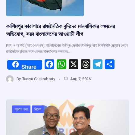
কাশিমপুর কারাগারে রাজনৈতিক বন্দিদের মানবাধিকার লঙ্ঘনের
অভিযোগ, সরব বাংলাদেশের আওয়ামী লীগ
ঢাকা, ৭ আগস্ট (আইএএনএস): বাংলাদেশের গাজীপুর জেলার কাশিমপুর হাই সিকিউরিটি সেন্ট্রাল জেলে
রাজনৈতিক বন্দিদের সঙ্গে গুরুতর মানবাধিকার লঙ্ঘনের…
F
W
X
T
T
S
Share
a
h
hr
el
h
By
Taniya Chakraborty
Aug 7, 2026
ce
at
e
e
ar
b
s
a
gr
e
o
A
d
a
o
p
s
m
প্রধান খবর
বিদেশ
k
p