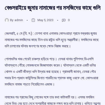
বেগুসরাইয়ে জুমার নামাজের পর মসজিদের কাছে গুলি
By
admin
May 5, 2023
0
বেগুসরাই, ৫ মে (হি. স.) : তেগদা থানা এলাকার কোলওয়াড়া গ্রামে শুক্রবার জুমার
নামাজের পর মসজিদের কাছে তিন-চার রাউন্ড গুলি ছুড়ে সন্ত্রাসীরা। মসজিদের কাছে
গুলি চালানোর ঘটনায় জনগণের মধ্যে ক্ষোভ বিরাজ করছে।
গোলাগুলির খবর পেয়েই চাঞ্চল্য ছড়িয়ে পড়ে। তেঘরা থানার পুলিশসহ ডিএসপি
ঘটনাস্থলে পৌঁছে লোকজনকে জিজ্ঞাসাবাদ করেন। ঘটনাস্থল থেকে একটি গুলির
খোলস ও একটি জীবন্ত গুলি উদ্ধার করা হয়েছে। গ্রামবাসী জানান, তেঘরা পৌর
সভার উপ-প্রধান কাউন্সিলর জিনাত পারভীনের শ্যালক কাজু ওরফে মো. কোলওয়ারা
মসজিদে নামাজ পড়তে গিয়েছিলেন এজাজ।
নামাজের পর গ্রামের কিছু লোকের সঙ্গে তার কথা কাটাকাটি হয়। এসময় মসজিদ
থেকে ভিড় বের হতে দেখে অপরাধীরা কাজুকে লক্ষ্য করে গুলি চালায়। গুলিতে অল্পের