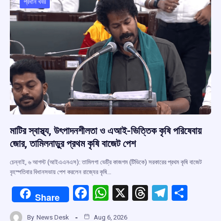
o
p
s
m
প্রধান খবর
k
p
মাটির স্বাস্থ্য, উৎপাদনশীলতা ও এআই-ভিত্তিক কৃষি পরিষেবায়
জোর, তামিলনাড়ুর প্রথম কৃষি বাজেট পেশ
চেন্নাই, ৬ আগস্ট (আইএএনএস): তামিলগা ভেট্রি কাজগম (টিভিকে) সরকারের প্রথম কৃষি বাজেট
বৃহস্পতিবার বিধানসভায় পেশ করলেন রাজ্যের কৃষি…
F
W
X
T
T
S
Share
a
h
hr
el
h
By
News Desk
Aug 6, 2026