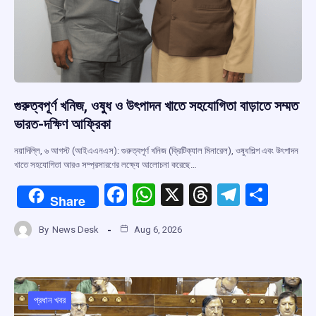
গুরুত্বপূর্ণ খনিজ, ওষুধ ও উৎপাদন খাতে সহযোগিতা বাড়াতে সম্মত
ভারত-দক্ষিণ আফ্রিকা
নয়াদিল্লি, ৬ আগস্ট (আইএএনএস): গুরুত্বপূর্ণ খনিজ (ক্রিটিক্যাল মিনারেল), ওষুধশিল্প এবং উৎপাদন
খাতে সহযোগিতা আরও সম্প্রসারণের লক্ষ্যে আলোচনা করেছে…
F
W
X
T
T
S
Share
a
h
hr
el
h
By
News Desk
Aug 6, 2026
ce
at
e
e
ar
b
s
a
gr
e
o
A
d
a
o
p
s
m
প্রধান খবর