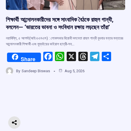
শিক্ষার্থী আন্দোলনকারীদের সঙ্গে সাংবাদিক বৈঠকে রাহুল গান্ধী,
বললেন— ‘ভারতের ভাবনা ও সংবিধান রক্ষায় লড়ছেন তাঁরা’
নয়াদিল্লি, ৫ আগস্ট(আইএএনএস) : লোকসভার বিরোধী দলনেতা রাহুল গান্ধী বুধবার যন্তর মন্তরের
আন্দোলনকারী শিক্ষার্থী এবং মুম্বইয়ের ভাইরাল ছাত্রী-সহ…
F
W
X
T
T
S
Share
a
h
hr
el
h
By
Sandeep Biswas
Aug 5, 2026
ce
at
e
e
ar
b
s
a
gr
e
o
A
d
a
o
p
s
m
k
p