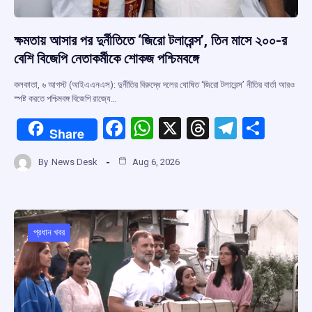
ক্ষমতায় আসার পর দুর্নীতিতে ‘জিরো টলারেন্স’, তিন মাসে ২০০-র
বেশি বিজেপি নেতাকর্মীকে শোকজ পশ্চিমবঙ্গে
কলকাতা, ৬ আগস্ট (আইএএনএস): দুর্নীতির বিরুদ্ধে দলের ঘোষিত ‘জিরো টলারেন্স’ নীতির বার্তা আরও
স্পষ্ট করতে পশ্চিমবঙ্গ বিজেপি রাজ্যে…
F
W
X
T
T
S
Share
a
h
hr
el
h
By
News Desk
Aug 6, 2026
ce
at
e
e
ar
b
s
a
gr
e
o
A
d
a
o
p
s
m
প্রধান খবর
k
p