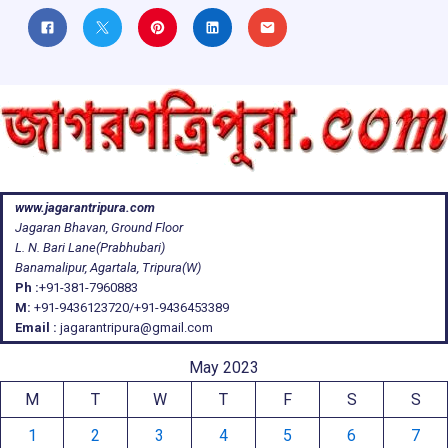
www.jagarantripura.com
Jagaran Bhavan, Ground Floor
L. N. Bari Lane(Prabhubari)
Banamalipur, Agartala, Tripura(W)
Ph :
+91-381-7960883
M:
+91-9436123720/+91-9436453389
Email :
jagarantripura@gmail.com
May 2023
M
T
W
T
F
S
S
1
2
3
4
5
6
7