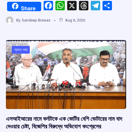
F
W
X
T
T
S
Share
a
h
hr
el
h
By
Sandeep Biswas
Aug 6, 2026
ce
at
e
e
ar
b
s
a
gr
e
o
A
d
a
o
p
s
m
প্রধান খবর
k
p
এসআইআরের নামে কর্নাটকে এক কোটির বেশি ভোটারের নাম বাদ
দেওয়ার চেষ্টা, বিজেপির বিরুদ্ধে অভিযোগ কংগ্রেসের