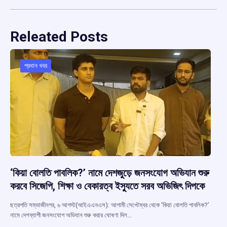
Releated Posts
প্রধান খবর
‘কিয়া বোলতি পাবলিক?’ নামে দেশজুড়ে জনসংযোগ অভিযান শুরু
করবে সিজেপি, শিক্ষা ও বেকারত্ব ইস্যুতে সরব অভিজিৎ দিপকে
ছত্রপতি সম্ভাজীনগর, ৬ আগস্ট(আইএএনএস): আগামী সেপ্টেম্বর থেকে ‘কিয়া বোলতি পাবলিক?’
নামে দেশব্যাপী জনসংযোগ অভিযান শুরু করার ঘোষণা দিল…