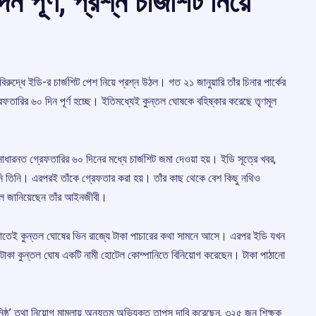
পূর্ণ, প্রশ্ন চার্জশিট নিয়ে
 বিরুদ্ধে ইডি-র চার্জশিট পেশ নিয়ে প্রশ্ন উঠল। গত ২১ জানুয়ারি তাঁর চিনার পার্কের
েফতারির ৬০ দিন পূর্ণ হচ্ছে। ইতিমধ্যেই কুন্তল ঘোষকে বহিষ্কার করেছে তৃণমূল
ধারনত গ্রেফতারির ৬০ দিনের মধ্যে চার্জশিট জমা দেওয়া হয়। ইডি সূত্রে খবর,
নি তিনি। এরপরই তাঁকে গ্রেফতার করা হয়। তাঁর কাছ থেকে বেশ কিছু নথিও
ে জানিয়েছেন তাঁর আইনজীবী।
ের কথাতেই কুন্তল ঘোষের ভিন রাজ্যে টাকা পাচারের কথা সামনে আসে। এরপর ইডি যখন
কোটি টাকা কুন্তল ঘোষ একটি নামী হোটেল কোম্পানিতে বিনিয়োগ করেছেন। টাকা পাঠানো
‘ঘনিষ্ঠ’ তথা নিয়োগ মামলায় অন্যতম অভিযুক্ত তাপস দাবি করেছেন, ৩২৫ জন শিক্ষক