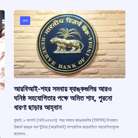
দেশ
আরবিআই-শহর সমবায় ব্যাঙ্কগুলির আরও
ঘনিষ্ঠ সহযোগিতার পক্ষে অমিত শাহ, পুরনো
ধারণা ছাড়ার আহ্বান
মুম্বই, ৮ আগস্ট (আইএএনএস): শহর সমবায় ব্যাঙ্কগুলির (ইউসিবি) উন্নয়নে
রিজার্ভ ব্যাঙ্ক অফ ইন্ডিয়া (আরবিআই) সাম্প্রতিক বছরগুলিতে সহযোগিতামূলক
মনোভাব…