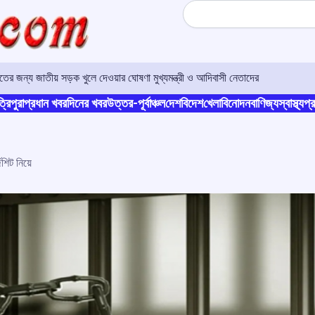
Search
াতের জন্য জাতীয় সড়ক খুলে দেওয়ার ঘোষণা মুখ্যমন্ত্রী ও আদিবাসী নেতাদের
্রিপুরা
প্রধান খবর
দিনের খবর
উত্তর-পূর্বাঞ্চল
দেশ
বিদেশ
খেলা
বিনোদন
বাণিজ্য
স্বাস্থ্য
প্র
জশিট নিয়ে