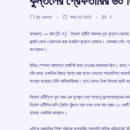
কুন্তলের গ্রেফতারির ৬০ দিন 
By
admin
Mar 20, 2023
0
কলকাতা, ২০ মার্চ (হি. স.) :. নিয়োগ দুর্নীতি মামলায় ধৃত কুন্তল ঘোষের
ফ্ল্যাট থেকে গ্রেফতার করা হয়েছিল কুন্তল ঘোষকে। সোমবার সেই গ্র
কংগ্রেসও।
ইডির স্পেশাল আদালতে চার্জশিট জমা দেওয়ার সম্ভাবনা ছিল। কারণ, সা
তাঁর কাছে একাধিক বিষয়ে প্রশ্ন করা হলেও তদন্তে সহযোগিতা করেন
সংগ্রহ করেছেন ইডি আধিকারিকরা। তবে কোনও টাকা উদ্ধার হয়নি বল
নিয়োগ দুর্নীতিতে ধৃত আর এক তৃণমূল নেতা শান্তনু বন্দ্যোপাধ্যায়
নিয়োগ দুর্নীতির মানি ট্রেইল খুঁজতে যায় তখন দেখা যায় প্রায় ২০ 
হয়েছে একাধিক রাজ্যেও।
এদিকে প্রাথমিক শিক্ষা পর্ষদের অপসারিত সভাপতি মানিক ভট্টাচার্যের 