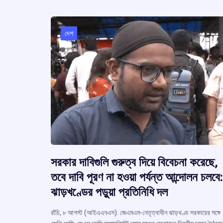
দেশ
সরকার দাবিগুলি গুরুত্ব দিয়ে বিবেচনা করেছে,
তবে দাবি পূরণ না হওয়া পর্যন্ত আন্দোলন চলবে:
ঝাড়খণ্ডের পড়ুয়া প্রতিনিধি দল
রাঁচি, ৮ আগস্ট (আইএএনএস): জেএমএম-নেতৃত্বাধীন ঝাড়খণ্ড সরকারের সঙ্গে