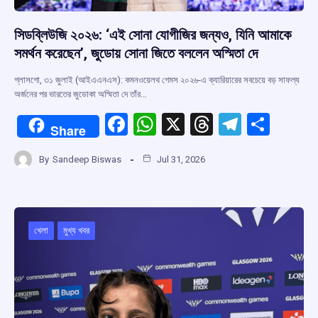
সিডব্লিউজি ২০২৬: ‘এই সোনা যোগীজির জন্যও, যিনি আমাকে
সমর্থন করেছেন’, জুডোয় সোনা জিতে বললেন অস্মিতা দে
গ্লাসগো, ৩১ জুলাই (আইএএনএস): কমনওয়েলথ গেমস ২০২৬-এ ক্যারিয়ারের সবচেয়ে বড় সাফল্য
অর্জনের পর ভারতের জুডোকা অস্মিতা দে তাঁর…
F
W
X
T
T
S
Share
a
h
hr
el
h
By
Sandeep Biswas
Jul 31, 2026
ce
at
e
e
ar
b
s
a
gr
e
o
A
d
a
o
p
s
m
খেলা
মুখ্য খবর
k
p