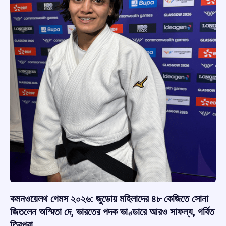
কমনওয়েলথ গেমস ২০২৬: জুডোয় মহিলাদের ৪৮ কেজিতে সোনা
জিতলেন অস্মিতা দে, ভারতের পদক ভাণ্ডারে আরও সাফল্য, গর্বিত
ত্রিপুরা