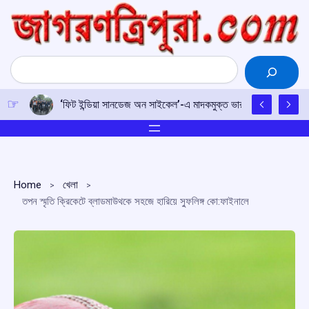
Skip
to
content
Search
‘ফিট ইন্ডিয়া সানডেজ অন সাইকেল’-এ মাদকমুক্ত ভারতের শপথ, নেতৃত্বে ক্র
Home
খেলা
তপন স্মৃতি ক্রিকেটে ব্লাডমাউথকে সহজে হারিয়ে স্ফুলিঙ্গ কো:ফাইনালে