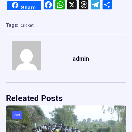
Facebook
WhatsApp
X
Threads
Telegr
Shar
Share
Tags:
cricket
admin
Releated Posts
খেলা