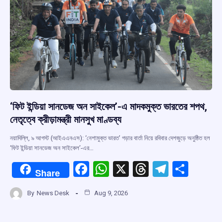
‘ফিট ইন্ডিয়া সানডেজ অন সাইকেল’-এ মাদকমুক্ত ভারতের শপথ,
নেতৃত্বে ক্রীড়ামন্ত্রী মানসুখ মাণ্ডব্য
নয়াদিল্লি, ৯ আগস্ট (আইএএনএস): ‘নেশামুক্ত ভারত’ গড়ার বার্তা নিয়ে রবিবার দেশজুড়ে অনুষ্ঠিত হল
‘ফিট ইন্ডিয়া সানডেজ অন সাইকেল’-এর…
F
W
X
T
T
S
Share
a
h
hr
el
h
By
News Desk
Aug 9, 2026
ce
at
e
e
ar
b
s
a
gr
e