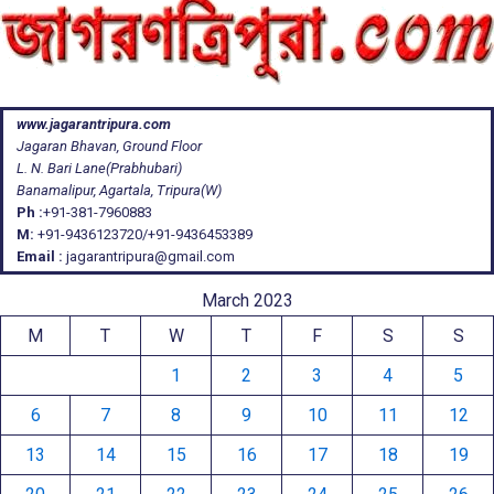
www.jagarantripura.com
Jagaran Bhavan, Ground Floor
L. N. Bari Lane(Prabhubari)
Banamalipur, Agartala, Tripura(W)
Ph :
+91-381-7960883
M:
+91-9436123720/+91-9436453389
Email :
jagarantripura@gmail.com
March 2023
M
T
W
T
F
S
S
1
2
3
4
5
6
7
8
9
10
11
12
13
14
15
16
17
18
19