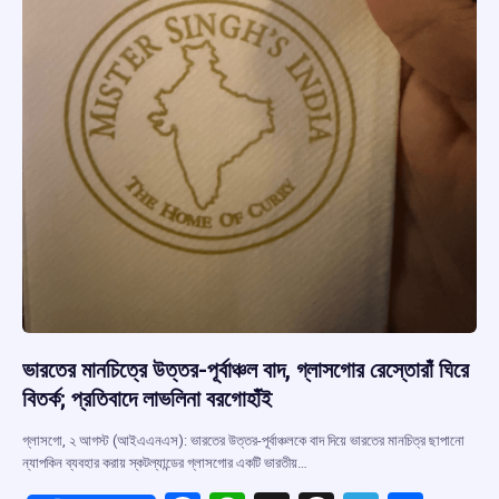
ভারতের মানচিত্রে উত্তর-পূর্বাঞ্চল বাদ, গ্লাসগোর রেস্তোরাঁ ঘিরে
বিতর্ক; প্রতিবাদে লাভলিনা বরগোহাঁই
গ্লাসগো, ২ আগস্ট (আইএএনএস): ভারতের উত্তর-পূর্বাঞ্চলকে বাদ দিয়ে ভারতের মানচিত্র ছাপানো
ন্যাপকিন ব্যবহার করায় স্কটল্যান্ডের গ্লাসগোর একটি ভারতীয়…