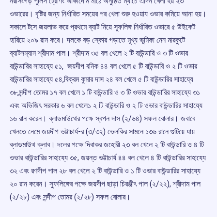
নরসিংগড় পুলিস ট্রেণিং আকাদেমি মাঠে অনুষ্ঠিত ম্যাচে এদিন খেলা হয় ২৩
ওভারের। বৃষ্টির জন্য নির্ধারিত সময়ের পর খেলা শুরু হওয়ায ওভার কমিয়ে আনা হয়।
সকালে টসে জয়লাভ করে প্রথমে ব্যাট নিয়ে স্ফুলিঙ্গ নির্ধারিত ওভারে ৫ উইকেট
হারিয়ে ২০৯ রান করে। দলকে বড় স্কোর গড়াতে মূখ্য ভূমিকা নেন মারকুটে
ব্যাটসম্যান শ্রীদাম পাল। শ্রীদাম ৩৫ বল খেলে ২ টি বাউন্ডারি ও ৩ টি ওভার
বাউন্ডারির সাহায্যে ৫১, জয়দীপ বনিক ৪৪ বল খেলে ৫ টি বাউন্ডারি ও ২ টি ওভার
বাউন্ডারির সাহায্যে ৫৪,বিক্রম কুমার দাস ২৪ বল খেলে ৫ টি বাউন্ডারির সাহায্যে
৩৮,সন্দীপ তোমর ১৭ বল খেলে ১ টি বাউন্ডারি ও ৩ টি ওভার বাউন্ডারির সাহায্যে ৩১
এবং অভিজিৎ সরকার ৬ বল খেলে১ ২ টি বাউন্ডারি ও ২ টি ওভার বাউন্ডারির সাহায্যে
১৬ রান করেন। ব্লাডমাউথের পক্ষে স্বপন দাস (‌২/‌৬৪) সফল বোলার। জবাবে
খেলতে নেমে জয়দীপ ভট্টাচার্য-‌র (‌৩/‌৩২) ভেলকির সামনে ১৩৬ রানে গুটিয়ে যায়
ব্লাডমাউথ ক্লাব। দলের পক্ষে দিবাকর জহোরী ২৩ বল খেলে ২ টি বাউন্ডারি ও ৪ টি
ওভার বাউন্ডারির সাহায্যে ৩৫, জয়ন্ত ভট্টাচার্য ৪৪ বল খেলে ৪ টি বাউন্ডারির সাহায্যে
৩২ এবং রণদীপ পাল ২৮ বল খেলে ২ টি বাউন্ডারি ও ১ টি ওভার বাউন্ডারির সাহায্যে
‌‌২০ রান করেন। স্ফুলিঙ্গের পক্ষে জয়দীপ ছাড়া চিরঞ্জীৎ পাল (‌২/‌২২), শ্রীদাম পাল
(‌২/‌২৮) এবং সন্দীপ তোমর (‌২/‌২৮) সফল বোলার।‌‌ ‌