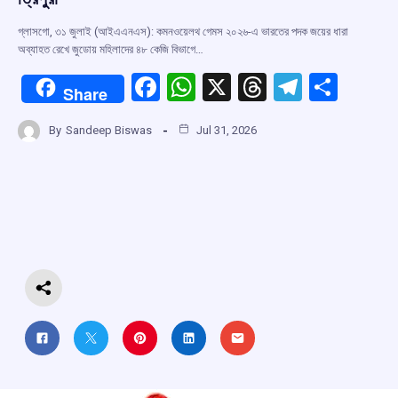
গ্লাসগো, ৩১ জুলাই (আইএএনএস): কমনওয়েলথ গেমস ২০২৬-এ ভারতের পদক জয়ের ধারা
অব্যাহত রেখে জুডোয় মহিলাদের ৪৮ কেজি বিভাগে…
F
W
X
T
T
S
Share
a
h
hr
el
h
By
Sandeep Biswas
Jul 31, 2026
ce
at
e
e
ar
b
s
a
gr
e
o
A
d
a
o
p
s
m
k
p