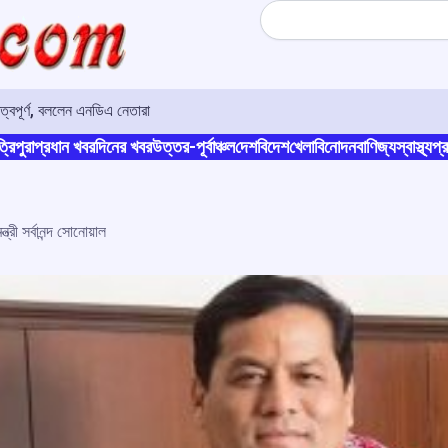
Search
ুত্বপূর্ণ, বললেন এনডিএ নেতারা
্রিপুরা
প্রধান খবর
দিনের খবর
উত্তর-পূর্বাঞ্চল
দেশ
বিদেশ
খেলা
বিনোদন
বাণিজ্য
স্বাস্থ্য
প্র
্ত্রী সর্বানন্দ সোনোয়াল