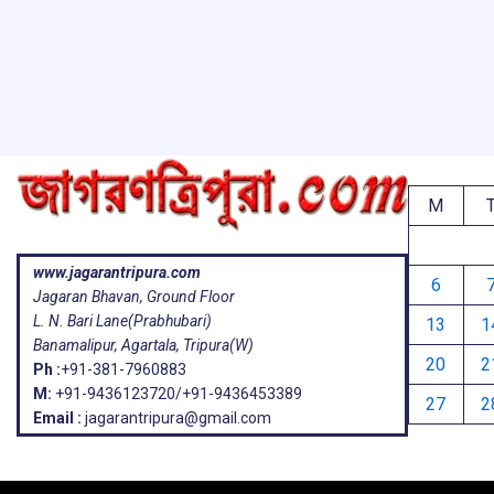
o
p
s
k
p
M
www.jagarantripura.com
6
Jagaran Bhavan, Ground Floor
L. N. Bari Lane(Prabhubari)
13
1
Banamalipur, Agartala, Tripura(W)
20
2
Ph :
+91-381-7960883
M:
+91-9436123720/+91-9436453389
27
2
Email :
jagarantripura@gmail.com