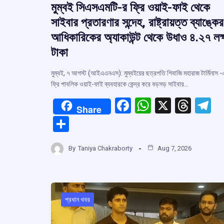
মুম্বই সিএসএমটি-র ফ্রি ওয়াই-ফাই থেকে
সাইবার প্রতারণার সন্দেহ, রাষ্ট্রায়ত্ত ব্যাঙ্কের
আধিকারিকের অ্যাকাউন্ট থেকে উধাও ৪.২৭ লক্
টাকা
মুম্বই, ৭ আগস্ট (আইএএনএস): মুম্বইয়ের ছত্রপতি শিবাজি মহারাজ টার্মিনাস 
ফ্রি পাবলিক ওয়াই-ফাই ব্যবহারকে কেন্দ্র করে বড়সড় সাইবার…
F
W
X
T
T
Share
a
h
hr
el
S
ce
at
e
e
h
b
s
a
g
By
Taniya Chakraborty
Aug 7, 2026
ar
o
A
d
a
e
o
p
s
k
p
প্রধান খবর