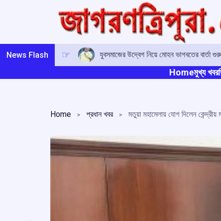
Skip
to
content
যুবসমাজের উদ্বেগ নিয়ে মোহন ভাগবতের বার্তা গুর
News Flash
Home
মুখ্য খবর
ত
Home
প্রধান খবর
মতুয়া মহামেলায় যোগ দিলেন কেন্দ্রীয় মন