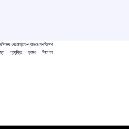
বর
দিনের খবর
উত্তর-পূর্বাঞ্চল
দেশ
বিদেশ
স্থ্য
প্রযুক্তি
ভ্রমণ
বিজ্ঞাপন