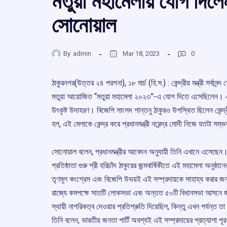
মতুয়া মহামেলায় যোগ দিলেন কেন
সোনোয়াল
By
admin
Mar 18, 2023
0
ঠাকুরনগর(উত্তর ২৪ পরগনা), ১৮ মার্চ (হি.স.) : কেন্দ্রীয় মন্ত্রী সর্বান
মতুয়া আয়োজিত “মতুয়া মহামেলা ২০২৩”-এ যোগ দিতে এসেছিলেন। এস
উৎকৃষ্ট উদাহরণ। বিজেপি সাংসদ শান্তনু ঠাকুরও উপস্থিত ছিলেন কেন্দ্র
হল, এই মেলাকে কেন্দ্র করে প্রধানমন্ত্রী নরেন্দ্র মোদী নিজে যতটা
সোনোয়াল বলেন, প্রধানমন্ত্রীর আবেদন অনুযায়ী তিনি এখানে এসেছেন। মতুয
প্রতিষ্ঠাতা গুরু শ্রী হরিচাঁদ ঠাকুরের জন্মবার্ষিকীতে এই মহামেলা অন
তৃণমূল কংগ্রেস এবং বিজেপি উভয়ই এই সম্প্রদায়কে সাহায্য করার জন্য প
রাজ্যে কমপক্ষে সাতটি লোকসভা এবং অন্তত ৫০টি বিধানসভা আসনে জয়ী 
স্থায়ী নাগরিকত্ব দেওয়ার প্রতিশ্রুতি দিয়েছিল, কিন্তু এখন পর্যন্ত ত
তিনি বলেন, ভারতীয় জনতা পার্টি অবশ্যই এই সম্প্রদায়ের প্রত্যাশা