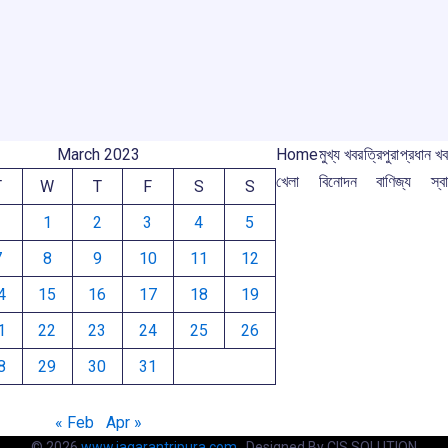
o
A
d
a
e
m
o
p
s
m
k
p
March 2023
Home
মুখ্য খবর
ত্রিপুরা
প্রধান খ
খেলা
বিনোদন
বাণিজ্য
স্বা
T
W
T
F
S
S
1
2
3
4
5
7
8
9
10
11
12
4
15
16
17
18
19
1
22
23
24
25
26
8
29
30
31
« Feb
Apr »
© 2026
www.jagarantripura.com .
Designed By CIS SOLUTION