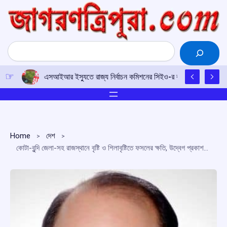
Skip
to
content
Search
এসআইআর ইস্যুতে রাজ্য নির্বাচন কমিশনের সিইও-র কাছে আইপিএফটির ড
Home
দেশ
কোটা-বুন্দি জেলা-সহ রাজস্থানে বৃষ্টি ও শিলাবৃষ্টিতে ফসলের ক্ষতি, উদ্বেগ প্রকাশ ওম বিড়লার