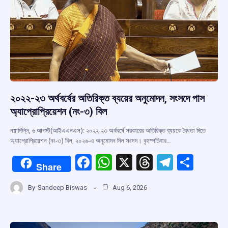
২০২২-২৩ অর্থবর্ষের অতিরিক্ত ব্যয়ের অনুমোদন, সংসদে পাস
অ্যাপ্রোপ্রিয়েশন (নং-৩) বিল
নয়াদিল্লি, ৬ আগস্ট(আইএএনএস): ২০২২-২৩ অর্থবর্ষে সরকারের অতিরিক্ত ব্যয়কে বৈধতা দিতে
অ্যাপ্রোপ্রিয়েশন (নং-৩) বিল, ২০২৬-এ অনুমোদন দিল সংসদ। বৃহস্পতিবার…
F
W
X
T
T
S
Share
a
h
hr
el
h
By
Sandeep Biswas
Aug 6, 2026
ce
at
e
e
ar
b
s
a
gr
e
o
A
d
a