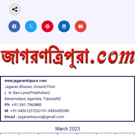
www.jagarantripura.com
Jagaran Bhavan, Ground Floor
L. N. Bari Lane(Prabhubari)
Banamalipur, Agartala, Tripura(W)
Ph :
+91-381-7960883
M:
+91-9436123720/+91-9436453389
Email :
jagarantripura@gmail.com
March 2023