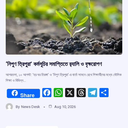
‘নিপুণ ত্রিপুরা’ কর্মসূচির সমাপ্তিতে র‍্যালি ও বৃক্ষরোপণ
আগরতলা, ১০ আগস্ট: ‘হর ঘর তিরঙ্গা’ ও ‘নিপুণ ত্রিপুরা’-র বার্তা সামনে রেখে শিক্ষার্থীদের মধ্যে মৌলিক
শিক্ষা ও বিভিন্ন…
F
W
X
T
T
S
Share
a
h
hr
el
h
By
News Desk
Aug 10, 2026
ce
at
e
e
ar
b
s
a
gr
e