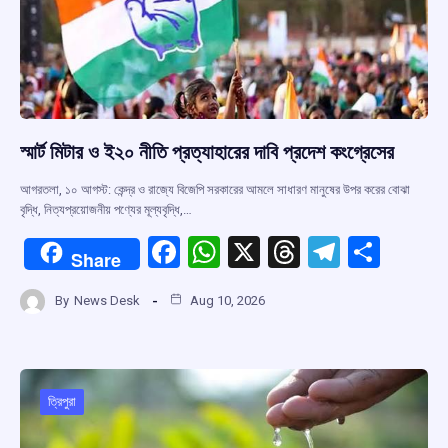
স্মার্ট মিটার ও ই২০ নীতি প্রত্যাহারের দাবি প্রদেশ কংগ্রেসের
আগরতলা, ১০ আগস্ট: কেন্দ্র ও রাজ্যে বিজেপি সরকারের আমলে সাধারণ মানুষের উপর করের বোঝা
বৃদ্ধি, নিত্যপ্রয়োজনীয় পণ্যের মূল্যবৃদ্ধি,…
F
W
X
T
T
S
Share
a
h
hr
el
h
By
News Desk
Aug 10, 2026
ce
at
e
e
ar
b
s
a
gr
e
o
A
d
a
o
p
s
m
ত্রিপুরা
k
p