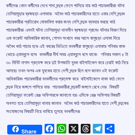
কর্মীদের৷ কোন কর্মীদের দেখে গাদা বন্দুক ফেলে পালিয়ে যায় কাঠ পাচারকারীরা৷ ঘটনা
তেলিয়ামুড়ার ব্রহ্মছড়া এলাকায়৷ অবৈধ কাঠ পাচারকারীদের হাতে এবার দেশি বন্দুক৷
পাচারকারীরা প্রতিরোধ মোকাবিলা করার জন্য দেশি বন্দুক ব্যবহার করছে কাঠ
পাচারকারীরা৷ এমনই ঘটনা তেলিয়ামুড়া থানাধীন ব্রহ্মছড়া গ্রামে৷৷ ঘটনার বিবরণ দিয়ে
এক ফরেস্ট আধিকারিক জানান, গোপন সংবাদে খবর আসে বালুছড়া এলাকা দিয়ে
অবৈধ কাঠ পাচার হবে৷ এই খবরের ভিওিতে বনকর্মীরা বালুছড়া এলাকায় শনিবার কাক
ভোরে এ্যাম্বুসে বসে৷ বনকর্মীরা দীর্ঘ সময় এ্যাম্বুসে বসে থাকে৷ শনিবার সকাল ৫ টা
৩০ মিনিট নাগাদ প্রত্যক্ষ করে দুই উপজাতি যুবক বাইসাইকেল করে চেরাই কাঠ নিয়ে
আসছে৷ তখন অপর এক যুবকের হাতে দেশী বন্দুক ছিল বলে জানান ওই ফরেস্ট
আধিকারিক৷ পাচারকারীরা বনকর্মীদের প্রত্যক্ষ করে বাইসাইকেলে থাকা কাঠ ফেলে
বন্দুক নিয়ে জঙ্গলে পালিয়ে যায়৷ পাচারকারীরা বন্দুকটি জঙ্গলে রেখে দেয়৷ বিষয়টি
তেলিয়ামুড়া ফরেস্ট রেঞ্জ অফিসারকে জানানো হয়৷ এদিকে রেঞ্জ অফিসার বিষয়টি
অবগত হয়ে তেলিয়ামুড়া থানায় জানান৷ অবৈধ কাঠ পাচারকারীদের হাতে দেশী বন্দুকের
সংযোজনের বিষয়টি নিয়ে ভাবিয়ে তুলছে বনকর্মীদের৷
Facebook
WhatsApp
X
Threads
Telegr
Shar
Share