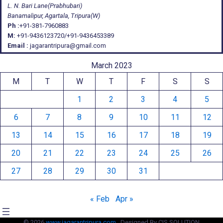
L. N. Bari Lane(Prabhubari)
Banamalipur, Agartala, Tripura(W)
Ph :
+91-381-7960883
M:
+91-9436123720/+91-9436453389
Email :
jagarantripura@gmail.com
March 2023
M
T
W
T
F
S
S
1
2
3
4
5
6
7
8
9
10
11
12
13
14
15
16
17
18
19
20
21
22
23
24
25
26
27
28
29
30
31
« Feb
Apr »
© 2026
www.jagarantripura.com .
Designed By CIS SOLUTION