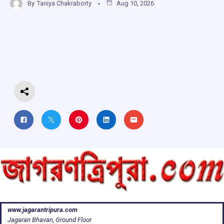
By
Taniya Chakraborty
Aug 10, 2026
ce
at
e
e
ar
b
s
a
gr
e
o
A
d
a
o
p
s
m
k
p
www.jagarantripura.com
Jagaran Bhavan, Ground Floor