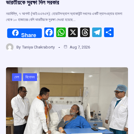
ভারতীয়কে সুরক্ষা দিল সরকার
নয়াদিল্লি, ৭ আগস্ট (আইএএনএস): হোয়াটসঅ্যাপ অ্যাকাউন্ট দখলের একটি ম্যালওয়্যার হামলা
থেকে ১০ হাজারের বেশি ভারতীয়কে সুরক্ষা দেওয়া হয়েছে…
F
W
X
T
T
S
Share
a
h
hr
el
h
By
Taniya Chakraborty
Aug 7, 2026
ce
at
e
e
ar
b
s
a
gr
e
o
A
d
a
o
p
s
m
দেশ
বিনোদন
k
p