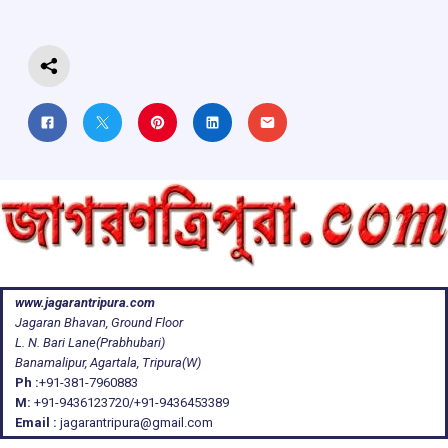
o
p
s
m
k
p
www.jagarantripura.com
Jagaran Bhavan, Ground Floor
L. N. Bari Lane(Prabhubari)
Banamalipur, Agartala, Tripura(W)
Ph :
+91-381-7960883
M:
+91-9436123720/+91-9436453389
Email :
jagarantripura@gmail.com