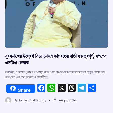
যুবসমাজের উদ্বেগ নিয়ে মোহন ভাগবতের বার্তা গুরুত্বপূর্ণ, বললেন
এনডিএ নেতারা
নয়াদিল্লি, ৭ আগস্ট (আইএএনএস): আরএসএস প্রধান মোহন ভাগবতের তরুণ প্রজন্ম, বিশেষ করে
জেন জেড এবং জেন আলফা-র শিক্ষার্থীদের…
F
W
X
T
T
S
Share
a
h
hr
el
h
By
Taniya Chakraborty
Aug 7, 2026
ce
at
e
e
ar
b
s
a
gr
e