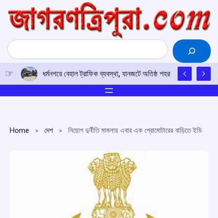
Skip
to
content
Search
ধর্মনগরে বেহাল ট্রাফিক ব্যবস্থা, যানজটে অতিষ্ঠ শহরবাসী, নজরদারির অভা
Home
দেশ
নিয়োগ দুর্নীতি মামলায় এবার এক প্রোমোটারের বাড়িতে ইডি