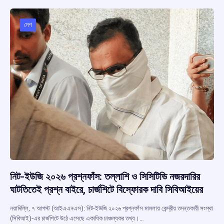
o
A
d
a
o
p
s
m
দেশ
k
p
নিট-ইউজি ২০২৬ প্রশ্নফাঁস: তল্লাশি ও সিসিটিভি নজরদারির
ঘাটতিতেই প্রশ্ন বাইরে, চার্জশিটে বিস্ফোরক দাবি সিবিআইয়ের
নয়াদিল্লি, ৭ আগস্ট (আইএএনএস): নিট-ইউজি ২০২৬ প্রশ্নফাঁস মামলায় কেন্দ্রীয় তদন্তকারী সংস্থা
(সিবিআই)-এর চার্জশিটে উঠে এসেছে একাধিক চাঞ্চল্যকর তথ্য।…