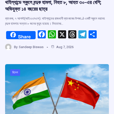
থাইল্যান্ডে স্কুলে বন্দুক হামলা, নিহত ৮, আহত ৩০-এর বেশি;
অভিযুক্ত ১৪ বছরের ছাত্র
ব্যাংকক, ৭ আগস্ট(আইএএনএস): থাইল্যান্ডের রাজধানী ব্যাংককের উপকণ্ঠে একটি স্কুলে ভয়াবহ
বন্দুক হামলায় অন্তত ৮ জনের মৃত্যু হয়েছে। নিহতদের…
F
W
X
T
T
S
Share
a
h
hr
el
h
By
Sandeep Biswas
Aug 7, 2026
ce
at
e
e
ar
b
s
a
gr
e
o
A
d
a
o
p
s
m
বিদেশ
k
p