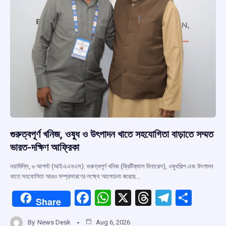
গুরুত্বপূর্ণ খনিজ, ওষুধ ও উৎপাদন খাতে সহযোগিতা বাড়াতে সম্মত
ভারত-দক্ষিণ আফ্রিকা
নয়াদিল্লি, ৬ আগস্ট (আইএএনএস): গুরুত্বপূর্ণ খনিজ (ক্রিটিক্যাল মিনারেল), ওষুধশিল্প এবং উৎপাদন
খাতে সহযোগিতা আরও সম্প্রসারণের লক্ষ্যে আলোচনা করেছে…
F
W
X
T
T
S
Share
a
h
hr
el
h
By
News Desk
Aug 6, 2026