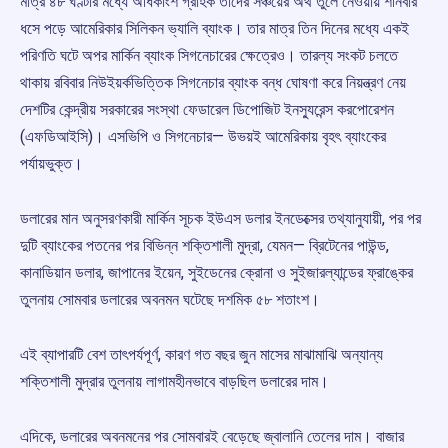
মাত্র ৪৮ ঘণ্টার মধ্যে অধিকাংশ গ্রাহক তাদের সঞ্চয়ের অর্থ তুলে নেওয়ায় শনিবার
ধসে পড়ে আমেরিকার সিলিকন ভ্যালি ব্যাংক। তার মাত্র তিন দিনের মধ্যে একই
পরিণতি ঘটে অপর মার্কিন ব্যাংক সিগনেচারের ক্ষেত্রেও। তারল্য সংকট চলতে
থাকায় রবিবার নিউইয়র্কভিত্তিক সিগনেচার ব্যাংক বন্ধ ঘোষণা করে নিয়ন্ত্রণ নেয়
দেশটির কেন্দ্রীয় সরকারের সংস্থা ফেডারেল ডিপোজিট ইনস্যুরেন্স করপোরেশন
(এফডিআইসি)। এসভিপি ও সিগনেচার— উভয়ই আমেরিকায় বৃহৎ ব্যাংকের
পর্যায়ভুক্ত।
ডলারের মান অনুসরণকারী মার্কিন সূচক ইউএস ডলার ইনডেক্সের তথ্যানুযায়ী, পর পর
দুটি ব্যাংকের পতনের পর বিভিন্ন শক্তিশালী মুদ্রা, যেমন— ব্রিটেনের পাউন্ড,
কানাডিয়ান ডলার, জাপানের ইয়েন, সুইডেনের ক্রোনা ও সুইজারল্যান্ডের ফ্রাঙ্কের
তুলনায় সোমবার ডলারের অবনমন ঘটেছে দশমিক ৫৮ শতাংশ।
এই ব্যাপারটি বেশ তাৎপর্যপূর্ণ, কারণ গত বছর জুন মাসের মাঝামাঝি অন্যান্য
শক্তিশালী মুদ্রার তুলনায় লাগামহীনভাবে বাড়ছিল ডলারের দাম।
এদিকে, ডলারের অবনমনের পর সোমবারই বেড়েছে জ্বালানি তেলের দাম। বাজার