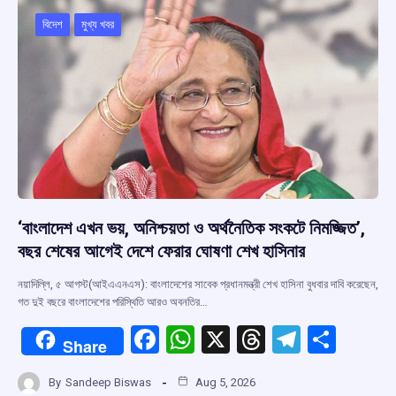
o
A
d
a
o
p
s
m
বিদেশ
মুখ্য খবর
k
p
‘বাংলাদেশ এখন ভয়, অনিশ্চয়তা ও অর্থনৈতিক সংকটে নিমজ্জিত’,
বছর শেষের আগেই দেশে ফেরার ঘোষণা শেখ হাসিনার
নয়াদিল্লি, ৫ আগস্ট(আইএএনএস): বাংলাদেশের সাবেক প্রধানমন্ত্রী শেখ হাসিনা বুধবার দাবি করেছেন,
গত দুই বছরে বাংলাদেশের পরিস্থিতি আরও অবনতির…
F
W
X
T
T
S
Share
a
h
hr
el
h
By
Sandeep Biswas
Aug 5, 2026
ce
at
e
e
ar