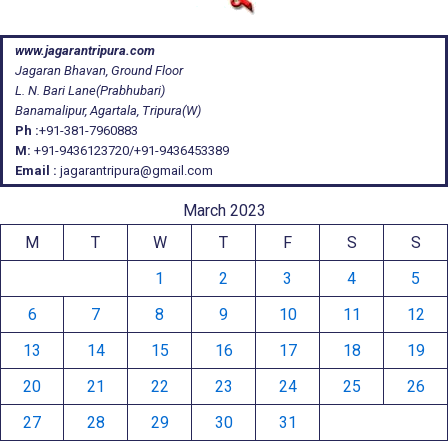
www.jagarantripura.com
Jagaran Bhavan, Ground Floor
L. N. Bari Lane(Prabhubari)
Banamalipur, Agartala, Tripura(W)
Ph :
+91-381-7960883
M:
+91-9436123720/+91-9436453389
Email :
jagarantripura@gmail.com
March 2023
M
T
W
T
F
S
S
1
2
3
4
5
6
7
8
9
10
11
12
13
14
15
16
17
18
19
20
21
22
23
24
25
26
27
28
29
30
31