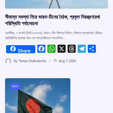
সীমান্ত সমস্যা নিয়ে ভারত-চীনের বৈঠক, প্রকৃত নিয়ন্ত্রণরেখা
পরিস্থিতি পর্যালোচনা
নয়াদিল্লি, ৭ আগস্ট (আইএএনএস): ভারত ও চীন সীমান্ত নির্ধারণ, সীমান্ত ব্যবস্থাপনা, বিভিন্ন
প্রাতিষ্ঠানিক ব্যবস্থা গঠন এবং আন্তঃসীমান্ত সহযোগিতা…
F
W
X
T
T
S
Share
a
h
hr
el
h
By
Taniya Chakraborty
Aug 7, 2026
ce
at
e
e
ar
b
s
a
gr
e
o
A
d
a
o
p
s
m
বিদেশ
k
p