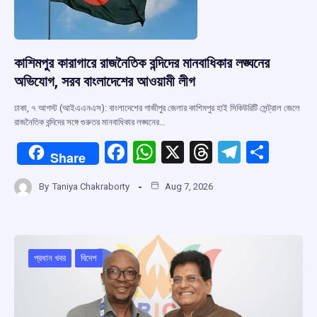
কাশিমপুর কারাগারে রাজনৈতিক বন্দিদের মানবাধিকার লঙ্ঘনের
অভিযোগ, সরব বাংলাদেশের আওয়ামী লীগ
ঢাকা, ৭ আগস্ট (আইএএনএস): বাংলাদেশের গাজীপুর জেলার কাশিমপুর হাই সিকিউরিটি সেন্ট্রাল জেলে
রাজনৈতিক বন্দিদের সঙ্গে গুরুতর মানবাধিকার লঙ্ঘনের…
F
W
X
T
T
S
Share
a
h
hr
el
h
By
Taniya Chakraborty
Aug 7, 2026
ce
at
e
e
ar
b
s
a
gr
e
o
A
d
a
o
p
s
m
প্রধান খবর
বিদেশ
k
p