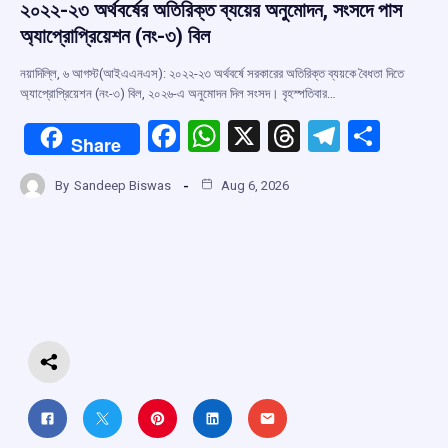
২০২২-২৩ অর্থবর্ষের অতিরিক্ত ব্যয়ের অনুমোদন, সংসদে পাস
অ্যাপ্রোপ্রিয়েশন (নং-৩) বিল
নয়াদিল্লি, ৬ আগস্ট(আইএএনএস): ২০২২-২৩ অর্থবর্ষে সরকারের অতিরিক্ত ব্যয়কে বৈধতা দিতে
অ্যাপ্রোপ্রিয়েশন (নং-৩) বিল, ২০২৬-এ অনুমোদন দিল সংসদ। বৃহস্পতিবার…
F
W
X
T
T
S
Share
a
h
hr
el
h
By
Sandeep Biswas
Aug 6, 2026
ce
at
e
e
ar
b
s
a
gr
e
o
A
d
a
o
p
s
m
k
p