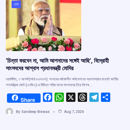
দেশ
‘চিন্তা করবেন না, আমি আপনাদের সঙ্গেই আছি’, বিদ্রোহী
সাংসদদের আশ্বাস প্রধানমন্ত্রী মোদির
নয়াদিল্লি, ৭ আগস্ট(আইএএনএস): সংসদের বর্ষাকালীন অধিবেশনের অচলাবস্থার মধ্যেই জাতীয়
গণতান্ত্রিক জোট (এনডিএ)-র বিভিন্ন শরিক দলের সাংসদদের নিয়ে বিশেষ…
F
W
X
T
T
S
Share
a
h
hr
el
h
By
Sandeep Biswas
Aug 7, 2026
ce
at
e
e
ar
b
s
a
gr
e