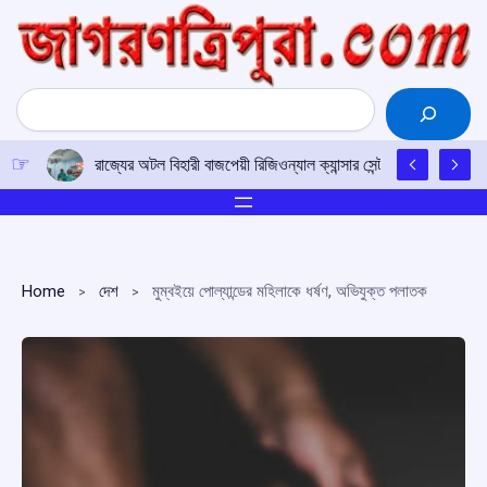
Skip
to
content
Search
রাজ্যের অটল বিহারী বাজপেয়ী রিজিওন্যাল ক্যান্সার সেন্টারে উত্তর-পূর্ব
Home
দেশ
মুম্বইয়ে পোল্যান্ডের মহিলাকে ধর্ষণ, অভিযুক্ত পলাতক