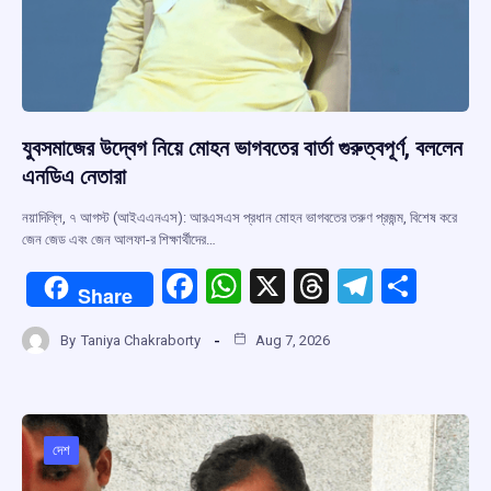
যুবসমাজের উদ্বেগ নিয়ে মোহন ভাগবতের বার্তা গুরুত্বপূর্ণ, বললেন
এনডিএ নেতারা
নয়াদিল্লি, ৭ আগস্ট (আইএএনএস): আরএসএস প্রধান মোহন ভাগবতের তরুণ প্রজন্ম, বিশেষ করে
জেন জেড এবং জেন আলফা-র শিক্ষার্থীদের…
F
W
X
T
T
S
Share
a
h
hr
el
h
By
Taniya Chakraborty
Aug 7, 2026
ce
at
e
e
ar
b
s
a
gr
e
o
A
d
a
o
p
s
m
দেশ