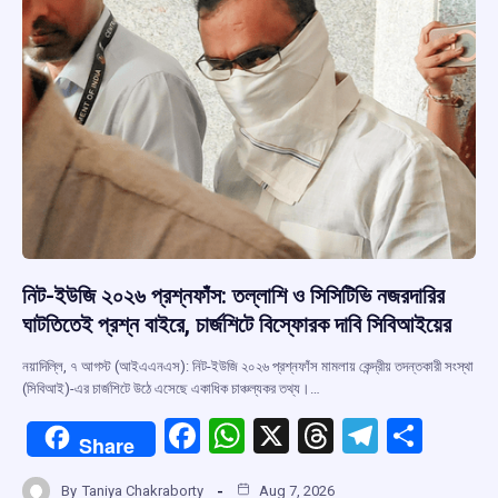
k
p
নিট-ইউজি ২০২৬ প্রশ্নফাঁস: তল্লাশি ও সিসিটিভি নজরদারির
ঘাটতিতেই প্রশ্ন বাইরে, চার্জশিটে বিস্ফোরক দাবি সিবিআইয়ের
নয়াদিল্লি, ৭ আগস্ট (আইএএনএস): নিট-ইউজি ২০২৬ প্রশ্নফাঁস মামলায় কেন্দ্রীয় তদন্তকারী সংস্থা
(সিবিআই)-এর চার্জশিটে উঠে এসেছে একাধিক চাঞ্চল্যকর তথ্য।…
F
W
X
T
T
S
Share
a
h
hr
el
h
By
Taniya Chakraborty
Aug 7, 2026