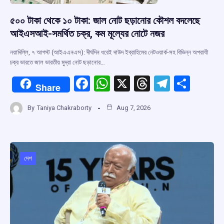
৫০০ টাকা থেকে ১০ টাকা: জাল নোট ছড়ানোর কৌশল বদলেছে
আইএসআই-সমর্থিত চক্র, কম মূল্যের নোটে নজর
নয়াদিল্লি, ৭ আগস্ট (আইএএনএস): দীর্ঘদিন ধরেই দাউদ ইব্রাহিমের নেটওয়ার্ক-সহ বিভিন্ন অপরাধী
চক্র ভারতে জাল ভারতীয় মুদ্রা নোট ছড়ানোর…
F
W
X
T
T
S
Share
a
h
hr
el
h
By
Taniya Chakraborty
Aug 7, 2026
ce
at
e
e
ar
b
s
a
gr
e
o
A
d
a
o
p
s
m
দেশ
k
p