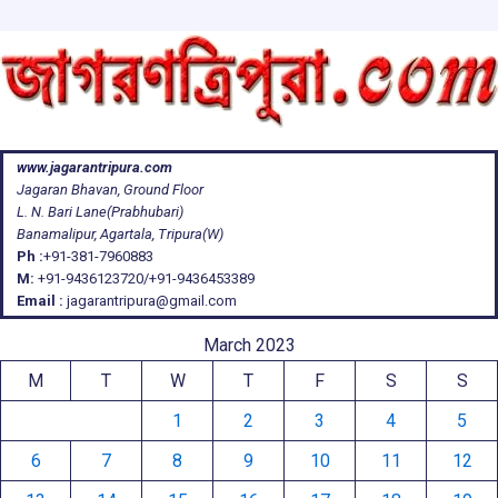
www.jagarantripura.com
Jagaran Bhavan, Ground Floor
L. N. Bari Lane(Prabhubari)
Banamalipur, Agartala, Tripura(W)
Ph :
+91-381-7960883
M:
+91-9436123720/+91-9436453389
Email :
jagarantripura@gmail.com
March 2023
M
T
W
T
F
S
S
1
2
3
4
5
6
7
8
9
10
11
12