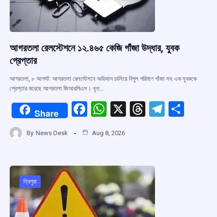
আগরতলা রেলস্টেশনে ১২.৪৬৫ কেজি গাঁজা উদ্ধার, যুবক
গ্রেপ্তার
আগরতলা, ৮ আগস্ট: আগরতলা রেলস্টেশনে অভিযান চালিয়ে বিপুল পরিমাণ গাঁজা সহ এক যুবককে
গ্রেপ্তার করেছে আগরতলা জিআরপিএস। ধৃত…
F
W
X
T
T
S
Share
a
h
hr
el
h
By
News Desk
Aug 8, 2026
ce
at
e
e
ar
b
s
a
gr
e
o
A
d
a
o
p
s
m
ত্রিপুরা
k
p