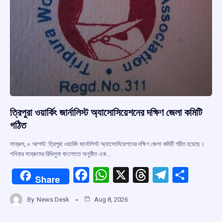
ত্রিপুরা ওয়ার্কিং জার্নালিস্ট অ্যাসোসিয়েশনের দক্ষিণ জেলা কমিটি
গঠিত
সাব্রুম, ৮ আগস্ট: ত্রিপুরা ওয়ার্কিং জার্নালিস্ট অ্যাসোসিয়েশনের দক্ষিণ জেলা কমিটি গঠিত হয়েছে।
শনিবার সাব্রুমের রিভিলুদা বাংলোতে অনুষ্ঠিত এক…
F
W
X
T
T
S
Share
a
h
hr
el
h
By
News Desk
Aug 8, 2026
ce
at
e
e
ar