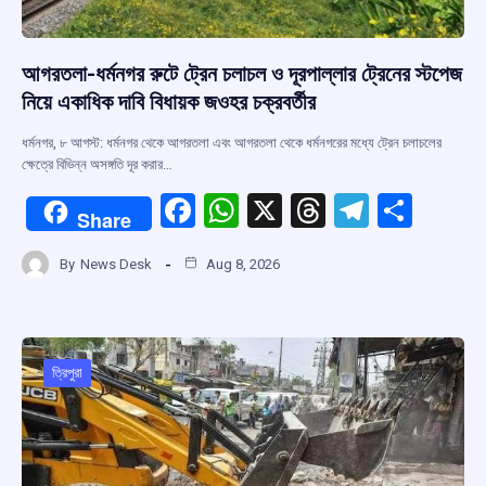
আগরতলা-ধর্মনগর রুটে ট্রেন চলাচল ও দূরপাল্লার ট্রেনের স্টপেজ
নিয়ে একাধিক দাবি বিধায়ক জওহর চক্রবর্তীর
ধর্মনগর, ৮ আগস্ট: ধর্মনগর থেকে আগরতলা এবং আগরতলা থেকে ধর্মনগরের মধ্যে ট্রেন চলাচলের
ক্ষেত্রে বিভিন্ন অসঙ্গতি দূর করার…
F
W
X
T
T
S
Share
a
h
hr
el
h
By
News Desk
Aug 8, 2026
ce
at
e
e
ar
b
s
a
gr
e
o
A
d
a
o
p
s
m
ত্রিপুরা
k
p