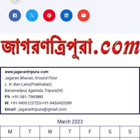
www.jagarantripura.com
Jagaran Bhavan, Ground Floor
L. N. Bari Lane(Prabhubari)
Banamalipur, Agartala, Tripura(W)
Ph :
+91-381-7960883
M:
+91-9436123720/+91-9436453389
Email :
jagarantripura@gmail.com
March 2023
M
T
W
T
F
S
S