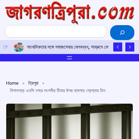
Skip
to
content
Search
সাংবাদিকতার সঙ্গে সমাজসেবার মেলবন্ধন, সাব্রুমে মেগা রক্তদান শিবির
Home
ত্রিপুরা
বিশালগড়ে এনসি নগরে সংসদীয় টিমের উপর হামলায় গ্রেপ্তার তিন