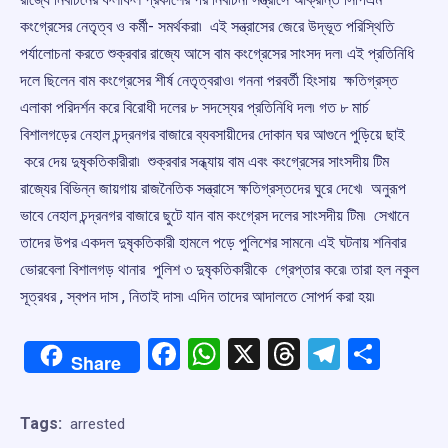
কংগ্রেসের নেতৃত্ব ও কর্মী- সমর্থকরা৷ এই সন্ত্রাসের জেরে উদ্ভূত পরিস্থিতি
পর্যালোচনা করতে শুক্রবার রাজ্যে আসে বাম কংগ্রেসের সাংসদ দল৷ এই প্রতিনিধি
দলে ছিলেন বাম কংগ্রেসের শীর্ষ নেতৃত্বরাও৷ গননা পরবর্তী হিংসায় ক্ষতিগ্রস্ত
এলাকা পরিদর্শন করে বিরোধী দলের ৮ সদস্যের প্রতিনিধি দল৷ গত ৮ মার্চ
বিশালগড়ের নেহাল চন্দ্রনগর বাজারে ব্যবসায়ীদের দোকান ঘর আগুনে পুড়িয়ে ছাই
করে দেয় দুষৃকতিকারীরা৷ শুক্রবার সন্ধ্যায় বাম এবং কংগ্রেসের সাংসদীয় টিম
রাজ্যের বিভিন্ন জায়গায় রাজনৈতিক সন্ত্রাসে ক্ষতিগ্রস্তদের ঘুরে দেখে৷ অনুরূপ
ভাবে নেহাল চন্দ্রনগর বাজারে ছুটে যান বাম কংগ্রেস দলের সাংসদীয় টিম৷ সেখানে
তাদের উপর একদল দুষৃকতিকারী হামলে পড়ে পুলিশের সামনে৷ এই ঘটনায় শনিবার
ভোরবেলা বিশালগড় থানার পুলিশ ৩ দুষৃকতিকারীকে গ্রেপ্তার করে৷ তারা হল নকুল
সূত্রধর , স্বপন দাস , নিতাই দাস৷ এদিন তাদের আদালতে সোপর্দ করা হয়৷
Facebook
WhatsApp
X
Threads
Telegr
Shar
Share
Tags:
arrested