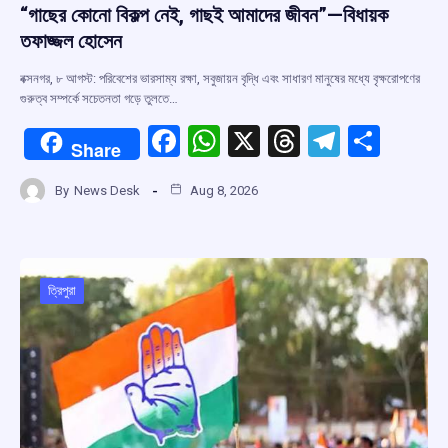
“গাছের কোনো বিকল্প নেই, গাছই আমাদের জীবন”—বিধায়ক
তফাজ্জল হোসেন
বক্সনগর, ৮ আগস্ট: পরিবেশের ভারসাম্য রক্ষা, সবুজায়ন বৃদ্ধি এবং সাধারণ মানুষের মধ্যে বৃক্ষরোপণের
গুরুত্ব সম্পর্কে সচেতনতা গড়ে তুলতে…
F
W
X
T
T
S
Share
a
h
hr
el
h
By
News Desk
Aug 8, 2026
ce
at
e
e
ar
b
s
a
gr
e
o
A
d
a
o
p
s
m
ত্রিপুরা
k
p