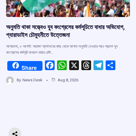
অনুমতি থাকা সত্ত্বেও যুব কংগ্রেসের কর্মসূচিতে বাধার অভিযোগ,
প্যারাডাইস চৌমুহনীতে উত্তেজনা
আগরতলা, ৮ আগস্ট: আরক্ষা প্রশাসনের কাছ থেকে আগাম অনুমতি নেওয়ার পরও প্রদেশ যুব
কংগ্রেসের কর্মসূচি বানচাল করার চেষ্টা…
F
W
X
T
T
S
Share
a
h
hr
el
h
By
News Desk
Aug 8, 2026
ce
at
e
e
ar
b
s
a
gr
e
o
A
d
a
o
p
s
m
k
p