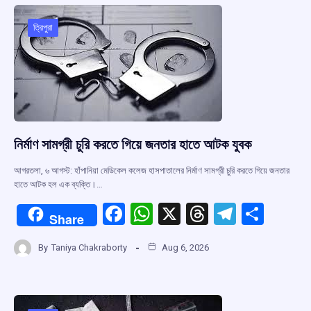
o
A
d
a
o
p
s
m
ত্রিপুরা
k
p
নির্মাণ সামগ্রী চুরি করতে গিয়ে জনতার হাতে আটক যুবক
আগরতলা, ৬ আগস্ট: হাঁপানিয়া মেডিকেল কলেজ হাসপাতালের নির্মাণ সামগ্রী চুরি করতে গিয়ে জনতার
হাতে আটক হল এক ব্যক্তি।…
F
W
X
T
T
S
Share
a
h
hr
el
h
By
Taniya Chakraborty
Aug 6, 2026
ce
at
e
e
ar
b
s
a
gr
e
o
A
d
a