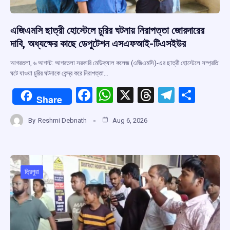
এজিএমসি ছাত্রী হোস্টেলে চুরির ঘটনায় নিরাপত্তা জোরদারের
দাবি, অধ্যক্ষের কাছে ডেপুটেশন এসএফআই-টিএসইউর
আগরতলা, ৬ আগস্ট: আগরতলা সরকারি মেডিক্যাল কলেজ (এজিএমসি)-এর ছাত্রী হোস্টেলে সম্প্রতি
ঘটে যাওয়া চুরির ঘটনাকে কেন্দ্র করে নিরাপত্তা…
F
W
X
T
T
S
Share
a
h
hr
el
h
By
Reshmi Debnath
Aug 6, 2026
ce
at
e
e
ar
b
s
a
gr
e
o
A
d
a
o
p
s
m
ত্রিপুরা
k
p