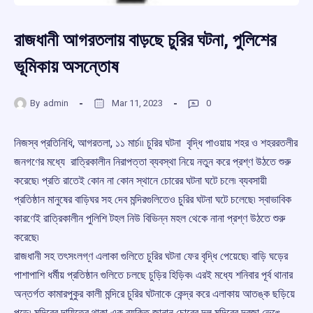
রাজধানী আগরতলায় বাড়ছে চুরির ঘটনা, পুলিশের
ভূমিকায় অসন্তোষ
By
admin
Mar 11, 2023
0
নিজস্ব প্রতিনিধি, আগরতলা, ১১ মার্চ৷৷ চুরির ঘটনা বৃদ্ধি পাওয়ায় শহর ও শহররতলীর
জনগণের মধ্যে রাত্রিকালীন নিরাপত্তা ব্যবস্থা নিয়ে নতুন করে প্রশ্ণ উঠতে শুরু
করেছে৷ প্রতি রাতেই কোন না কোন স্থানে চোরের ঘটনা ঘটে চলে৷ ব্যবসায়ী
প্রতিষ্ঠান মানুষের বাড়িঘর সহ দেব মন্দিরগুলিতেও চুরির ঘটনা ঘটে চলেছে৷ স্বাভাবিক
কারণেই রাত্রিকালীন পুলিশি টহল নিউ বিভিন্ন মহল থেকে নানা প্রশ্ণ উঠতে শুরু
করেছে৷
রাজধানী সহ তৎসংলগ্ণ এলাকা গুলিতে চুরির ঘটনা ফের বৃদ্ধি পেয়েছে৷ বাড়ি ঘড়ের
পাশাপাশি ধর্মীয় প্রতিষ্ঠান গুলিতে চলছে চুড়ির হিড়িক৷ এরই মধ্যে শনিবার পূর্ব থানার
অন্তর্গত কামারপুকুর কালী মন্দিরে চুরির ঘটনাকে কেন্দ্র করে এলাকায় আতঙ্ক ছড়িয়ে
পড়ে৷ মন্দিরের দায়িত্বে থাকা এক ব্যক্তি জানান চোরের দল মন্দিরের দরজা ভেঙে