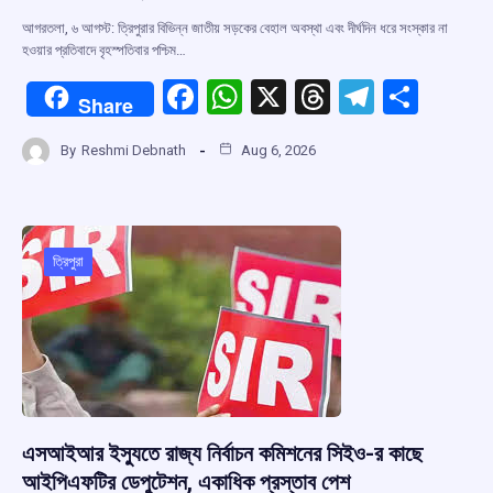
আগরতলা, ৬ আগস্ট: ত্রিপুরার বিভিন্ন জাতীয় সড়কের বেহাল অবস্থা এবং দীর্ঘদিন ধরে সংস্কার না
হওয়ার প্রতিবাদে বৃহস্পতিবার পশ্চিম…
F
W
X
T
T
S
Share
a
h
hr
el
h
By
Reshmi Debnath
Aug 6, 2026
ce
at
e
e
ar
b
s
a
gr
e
o
A
d
a
o
p
s
m
ত্রিপুরা
k
p
এসআইআর ইস্যুতে রাজ্য নির্বাচন কমিশনের সিইও-র কাছে
আইপিএফটির ডেপুটেশন, একাধিক প্রস্তাব পেশ