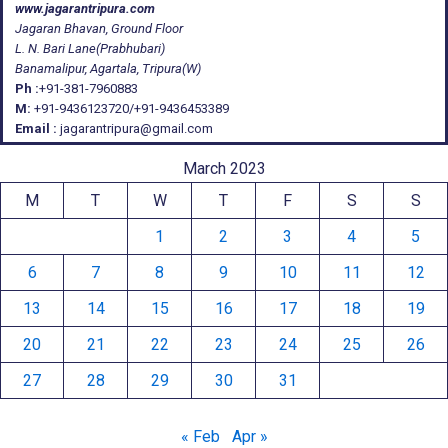
www.jagarantripura.com
Jagaran Bhavan, Ground Floor
L. N. Bari Lane(Prabhubari)
Banamalipur, Agartala, Tripura(W)
Ph :
+91-381-7960883
M:
+91-9436123720/+91-9436453389
Email :
jagarantripura@gmail.com
March 2023
M
T
W
T
F
S
S
1
2
3
4
5
6
7
8
9
10
11
12
13
14
15
16
17
18
19
20
21
22
23
24
25
26
27
28
29
30
31
« Feb
Apr »