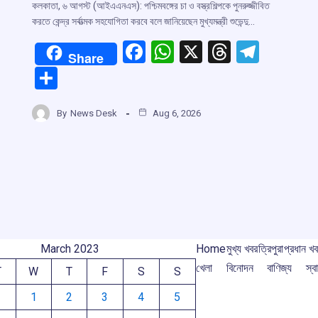
কলকাতা, ৬ আগস্ট (আইএএনএস): পশ্চিমবঙ্গের চা ও বস্ত্রশিল্পকে পুনরুজ্জীবিত
করতে কেন্দ্র সর্বাত্মক সহযোগিতা করবে বলে জানিয়েছেন মুখ্যমন্ত্রী শুভেন্দু…
F
W
X
T
T
Share
a
h
hr
el
S
ce
at
e
e
h
b
s
a
gr
By
News Desk
Aug 6, 2026
ar
o
A
d
a
e
o
p
s
m
k
p
March 2023
Home
মুখ্য খবর
ত্রিপুরা
প্রধান খ
খেলা
বিনোদন
বাণিজ্য
স্বা
T
W
T
F
S
S
1
2
3
4
5