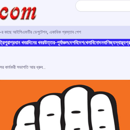
Search
ও-র কাছে আইপিএফটির ডেপুটেশন, একাধিক প্রস্তাব পেশ
্রিপুরা
প্রধান খবর
দিনের খবর
উত্তর-পূর্বাঞ্চল
দেশ
বিদেশ
খেলা
বিনোদন
বাণিজ্য
স্বাস্থ্য
প্র
অকালেই জীবনাবসান, প্রয়াত কর্ণাটক কংগ্রেসের কার্যকরী সভাপতি আর ধ্রুবনারায়ণ