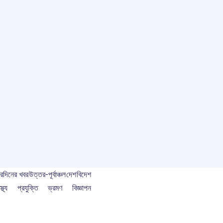
বর
দিনের খবর
উত্তর-পূর্বাঞ্চল
দেশ
বিদেশ
স্থ্য
প্রযুক্তি
ভ্রমণ
বিজ্ঞাপন