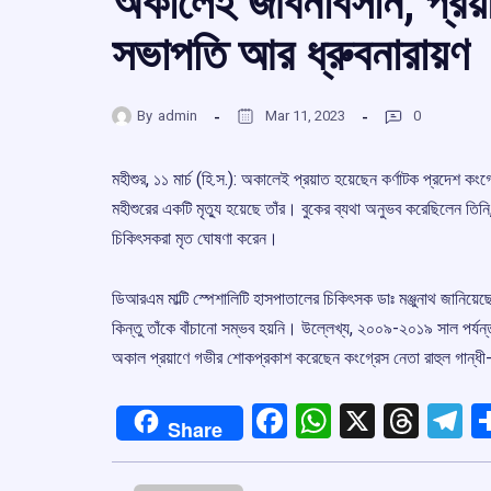
অকালেই জীবনাবসান, প্রয়াত
সভাপতি আর ধ্রুবনারায়ণ
By
admin
Mar 11, 2023
0
মহীশুর, ১১ মার্চ (হি.স.): অকালেই প্রয়াত হয়েছেন কর্ণাটক প্রদেশ কং
মহীশুরের একটি মৃত্যু হয়েছে তাঁর। বুকের ব্যথা অনুভব করেছিলেন তি
চিকিৎসকরা মৃত ঘোষণা করেন।
ডিআরএম মাল্টি স্পেশালিটি হাসপাতালের চিকিৎসক ডাঃ মঞ্জুনাথ জানিয়ে
কিন্তু তাঁকে বাঁচানো সম্ভব হয়নি। উল্লেখ্য, ২০০৯-২০১৯ সাল পর্
অকাল প্রয়াণে গভীর শোকপ্রকাশ করেছেন কংগ্রেস নেতা রাহুল গান্
Facebook
WhatsApp
X
Thre
T
Share