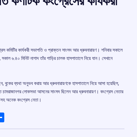
 কর্ণাটক কংগ্রেসের কার্যকরী
গ্রেস কমিটির কার্যকরী সভাপতি ও প্রাক্তন সাংসদ আর ধ্রুবনারায়ণ। শনিবার সকালে
নি, সকাল ৬.৪০ মিনিট নাগাদ তাঁর গাড়ির চালক হাসপাতালে নিয়ে যান। সেখানে
ছেন, বুকের ব্যথা অনুভব করায় আর ধ্রুবনারায়ণকে হাসপাতালে নিয়ে আসা হয়েছিল,
যন্ত চামরাজানগর লোকসভা আসনের সাংসদ ছিলেন আর ধ্রুবনারায়ণ। কংগ্রেস নেতার
ধী-সহ অনেক কংগ্রেস নেতা।
ads
elegram
Share