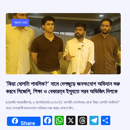
b
s
a
gr
e
o
A
d
a
o
p
s
m
প্রধান খবর
k
p
‘কিয়া বোলতি পাবলিক?’ নামে দেশজুড়ে জনসংযোগ অভিযান শুরু
করবে সিজেপি, শিক্ষা ও বেকারত্ব ইস্যুতে সরব অভিজিৎ দিপকে
ছত্রপতি সম্ভাজীনগর, ৬ আগস্ট(আইএএনএস): আগামী সেপ্টেম্বর থেকে ‘কিয়া বোলতি পাবলিক?’
নামে দেশব্যাপী জনসংযোগ অভিযান শুরু করার ঘোষণা দিল…
F
W
X
T
T
S
Share
a
h
hr
el
h