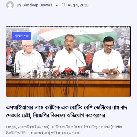
By
Sandeep Biswas
Aug 6, 2026
ce
at
e
e
ar
b
s
a
gr
e
o
A
d
a
o
p
s
m
প্রধান খবর
k
p
এসআইআরের নামে কর্নাটকে এক কোটির বেশি ভোটারের নাম বাদ
দেওয়ার চেষ্টা, বিজেপির বিরুদ্ধে অভিযোগ কংগ্রেসের
বেঙ্গালুরু, ৬ আগস্ট (আইএএনএস): কর্নাটকে ভোটার তালিকার বিশেষ নিবিড় সংশোধন (স্পেশাল
ইনটেনসিভ রিভিশন বা এসআইআর) প্রক্রিয়ার মাধ্যমে এক…