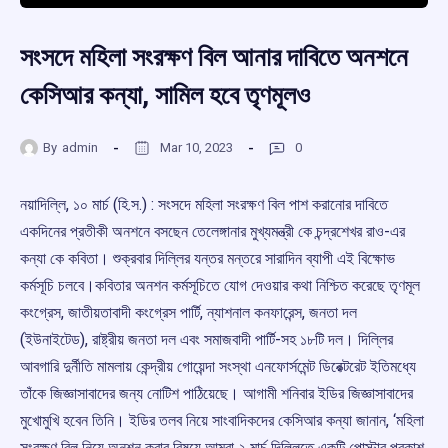
সংসদে মহিলা সংরক্ষণ বিল আনার দাবিতে অনশনে
কেসিআর কন্যা, সামিল হবে তৃণমূলও
By
admin
Mar 10, 2023
0
নয়াদিল্লি, ১০ মার্চ (হি.স.) : সংসদে মহিলা সংরক্ষণ বিল পাশ করানোর দাবিতে
একদিনের প্রতীকী অনশনে বসছেন তেলেঙ্গানার মুখ্যমন্ত্রী কে চন্দ্রশেখর রাও-এর
কন্যা কে কবিতা। শুক্রবার দিল্লির যন্তর মন্তরে সারাদিন ব্যাপী এই বিক্ষোভ
কর্মসূচি চলবে।কবিতার অনশন কর্মসূচিতে যোগ দেওয়ার কথা নিশ্চিত করেছে তৃণমূল
কংগ্রেস, জাতীয়তাবাদী কংগ্রেস পার্টি, ন্যাশনাল কনফারেন্স, জনতা দল
(ইউনাইটেড), রাষ্ট্রীয় জনতা দল এবং সমাজবাদী পার্টি-সহ ১৮টি দল। দিল্লির
আবগারি দুর্নীতি মামলায় কেন্দ্রীয় গোয়েন্দা সংস্থা এনফোর্সমেন্ট ডিরেক্টরেট ইতিমধ্যে
তাঁকে জিজ্ঞাসাবাদের জন্য নোটিশ পাঠিয়েছে। আগামী শনিবার ইডির জিজ্ঞাসাবাদের
মুখোমুখি হবেন তিনি। ইডির তলব নিয়ে সাংবাদিকদের কেসিআর কন্যা জানান, ‘মহিলা
সংরক্ষণ বিল নিয়ে অনশন করার বিষয়ে আমরা ২ মার্চ দিল্লিতে একটি পোস্টার প্রকাশ