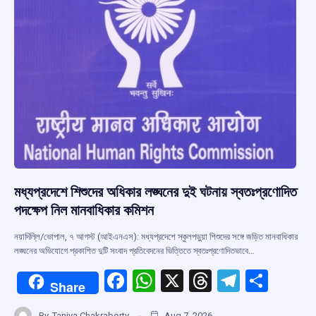
k
p
মধ্যপ্রদেশে শিশুদের অধিকার লঙ্ঘনের দুই ঘটনায় স্বতঃপ্রণোদিত
পদক্ষেপ নিল মানবাধিকার কমিশন
নয়াদিল্লি/ভোপাল, ৭ আগস্ট (আইএনএস): মধ্যপ্রদেশে স্কুলপড়ুয়া শিশুদের সঙ্গে জড়িত মানবাধিকার
লঙ্ঘনের অভিযোগে প্রকাশিত দুটি সংবাদ প্রতিবেদনের ভিত্তিতে স্বতঃপ্রণোদিতভাবে…
F
W
X
T
T
S
Share
a
h
hr
el
h
By
Taniya Chakraborty
Aug 7, 2026