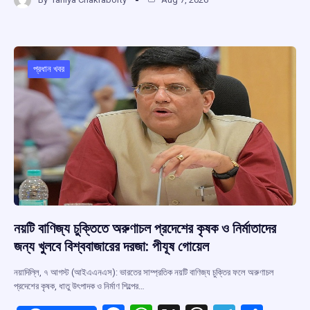
ce
at
e
e
ar
b
s
a
gr
e
o
A
d
a
o
p
s
m
প্রধান খবর
k
p
নয়টি বাণিজ্য চুক্তিতে অরুণাচল প্রদেশের কৃষক ও নির্মাতাদের
জন্য খুলবে বিশ্ববাজারের দরজা: পীযূষ গোয়েল
নয়াদিল্লি, ৭ আগস্ট (আইএএনএস): ভারতের সাম্প্রতিক নয়টি বাণিজ্য চুক্তির ফলে অরুণাচল
প্রদেশের কৃষক, ধাতু উৎপাদক ও নির্মাণ শিল্পের…