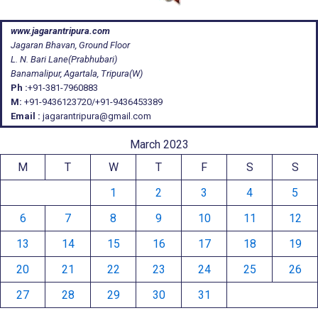
www.jagarantripura.com
Jagaran Bhavan, Ground Floor
L. N. Bari Lane(Prabhubari)
Banamalipur, Agartala, Tripura(W)
Ph :
+91-381-7960883
M:
+91-9436123720/+91-9436453389
Email :
jagarantripura@gmail.com
March 2023
M
T
W
T
F
S
S
1
2
3
4
5
6
7
8
9
10
11
12
13
14
15
16
17
18
19
20
21
22
23
24
25
26
27
28
29
30
31