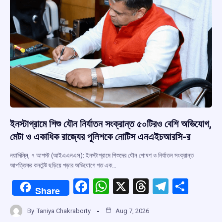
k
p
ইনস্টাগ্রামে শিশু যৌন নির্যাতন সংক্রান্ত ৫০টিরও বেশি অভিযোগ,
মেটা ও একাধিক রাজ্যের পুলিশকে নোটিস এনএইচআরসি-র
নয়াদিল্লি, ৭ আগস্ট (আইএএনএস): ইনস্টাগ্রামে শিশুদের যৌন শোষণ ও নির্যাতন সংক্রান্ত
আপত্তিকর কনটেন্ট ছড়িয়ে পড়ার অভিযোগে গত এক…
F
W
X
T
T
S
Share
a
h
hr
el
h
By
Taniya Chakraborty
Aug 7, 2026
ce
at
e
e
ar