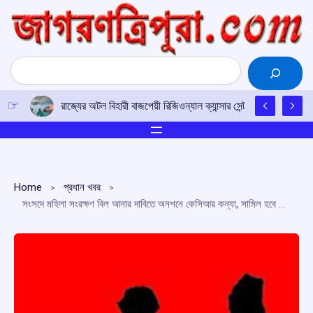
Skip
to
content
Search
রাজ্যের অটল বিহারী বাজপেয়ী রিজিওন্যাল ক্যান্সার সেন্টারে উত্তর-পূর্ব
Home
প্রধান খবর
সংসদে মহিলা সংরক্ষণ বিল আনার দাবিতে অনশনে কেসিআর কন্যা, সামিল হবে তৃণমূলও