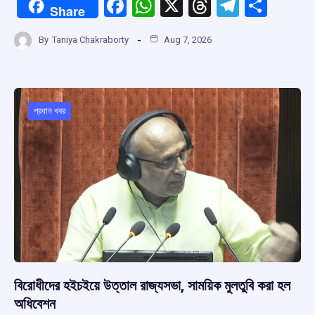
F
W
X
T
T
S
Share
a
h
hr
el
h
By
Taniya Chakraborty
Aug 7, 2026
ce
at
e
e
ar
b
s
a
gr
e
o
A
d
a
o
p
s
m
প্রধান খবর
k
p
বিরোধীদের হইচইয়ে উত্তাল রাজ্যসভা, সাময়িক মুলতুবি করা হল
অধিবেশন