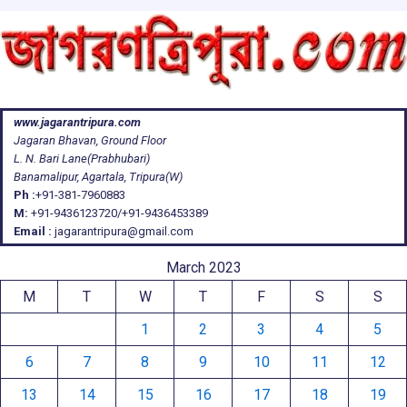
www.jagarantripura.com
Jagaran Bhavan, Ground Floor
L. N. Bari Lane(Prabhubari)
Banamalipur, Agartala, Tripura(W)
Ph :
+91-381-7960883
M:
+91-9436123720/+91-9436453389
Email :
jagarantripura@gmail.com
March 2023
M
T
W
T
F
S
S
1
2
3
4
5
6
7
8
9
10
11
12
13
14
15
16
17
18
19