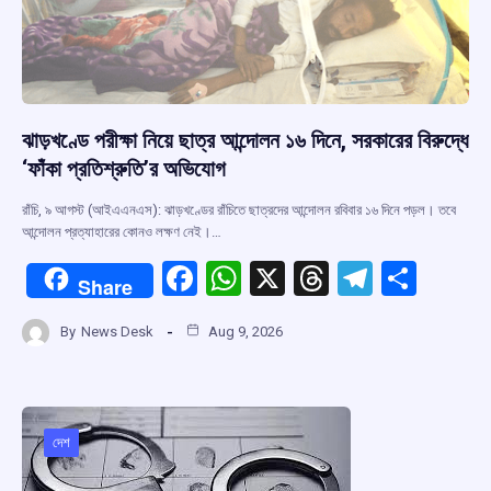
ঝাড়খণ্ডে পরীক্ষা নিয়ে ছাত্র আন্দোলন ১৬ দিনে, সরকারের বিরুদ্ধে
‘ফাঁকা প্রতিশ্রুতি’র অভিযোগ
রাঁচি, ৯ আগস্ট (আইএএনএস): ঝাড়খণ্ডের রাঁচিতে ছাত্রদের আন্দোলন রবিবার ১৬ দিনে পড়ল। তবে
আন্দোলন প্রত্যাহারের কোনও লক্ষণ নেই।…
F
W
X
T
T
S
Share
a
h
hr
el
h
By
News Desk
Aug 9, 2026
ce
at
e
e
ar
b
s
a
gr
e
o
A
d
a
o
p
s
m
দেশ
k
p