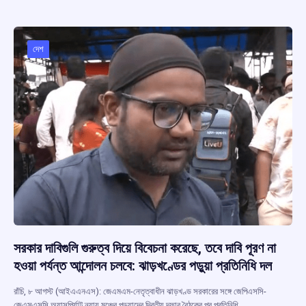
b
s
a
gr
e
o
A
d
a
o
p
s
m
দেশ
k
p
সরকার দাবিগুলি গুরুত্ব দিয়ে বিবেচনা করেছে, তবে দাবি পূরণ না
হওয়া পর্যন্ত আন্দোলন চলবে: ঝাড়খণ্ডের পড়ুয়া প্রতিনিধি দল
রাঁচি, ৮ আগস্ট (আইএএনএস): জেএমএম-নেতৃত্বাধীন ঝাড়খণ্ড সরকারের সঙ্গে জেপিএসসি-
জেএসএসসি অ্যাসপির্যান্ট ন্যায় মঞ্চের পড়ুয়াদের দ্বিতীয় দফার বৈঠকের পর প্রতিনিধি…