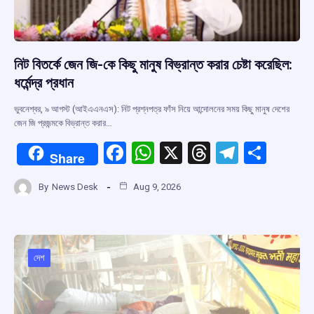
নিট বিতর্কে জেন জি-কে কিছু মানুষ বিভ্রান্ত করার চেষ্টা করেছিল:
ধর্মেন্দ্র প্রধান
ভুবনেশ্বর, ৯ আগস্ট (আইএএনএস): নিট প্রশ্নপত্র ফাঁস নিয়ে আন্দোলনের সময় কিছু মানুষ দেশের
জেন জি প্রজন্মকে বিভ্রান্ত করার…
F
W
X
T
T
S
Share
a
h
hr
el
h
By
News Desk
Aug 9, 2026
ce
at
e
e
ar
b
s
a
gr
e
o
A
d
a
o
p
s
m
দেশ
k
p