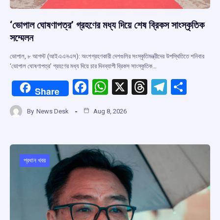
‘ভোপাল ঘোষণাপত্র’ গ্রহণের মধ্য দিয়ে শেষ ব্রিকস সাংস্কৃতিক
সম্মেলন
ভোপাল, ৮ আগস্ট (আইএএনএস): অংশগ্রহণকারী দেশগুলির সংস্কৃতিমন্ত্রীদের উপস্থিতিতে শনিবার
‘ভোপাল ঘোষণাপত্র’ গ্রহণের মধ্য দিয়ে চার দিনব্যাপী ব্রিকস সাংস্কৃতিক…
F
W
X
T
T
S
Share
a
h
hr
el
h
By
News Desk
Aug 8, 2026
ce
at
e
e
ar
b
s
a
gr
e
o
A
d
a
o
p
s
m
প্রধান খবর
k
p