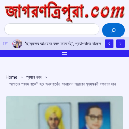
Skip
to
content
Search
‘ছাত্রদের আওয়াজ বদল আনবেই’, প্রয়াগরাজে রাহুলের হুঙ্কার
Home
প্রধান খবর
আমাদের প্রথম বাজেট হবে জনস্বার্থের, জানালেন পঞ্জাবের মুখ্যমন্ত্রী ভগবন্ত মান