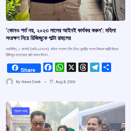
‘কোনও শর্ত নয়, ২০২৩ সালের আইনই কার্যকর করুন’: মহিলা
সংরক্ষণ নিয়ে রিজিজুকে পাল্টা রাহুলের
নয়াদিল্লি, ৮ আগস্ট (আইএএনএস): মহিলা সংরক্ষণ বিল নিয়ে কেন্দ্রীয় সংসদ বিষয়ক মন্ত্রী কিরেন
রিজিজুর মন্তব্যের পাল্টা জবাব দিলেন…
F
W
X
T
T
S
Share
a
h
hr
el
h
By
News Desk
Aug 8, 2026
ce
at
e
e
ar
b
s
a
gr
e
o
A
d
a
o
p
s
m
প্রধান খবর
k
p