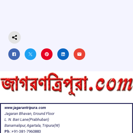
o
A
d
a
o
p
s
m
k
p
www.jagarantripura.com
Jagaran Bhavan, Ground Floor
L. N. Bari Lane(Prabhubari)
Banamalipur, Agartala, Tripura(W)
Ph :
+91-381-7960883