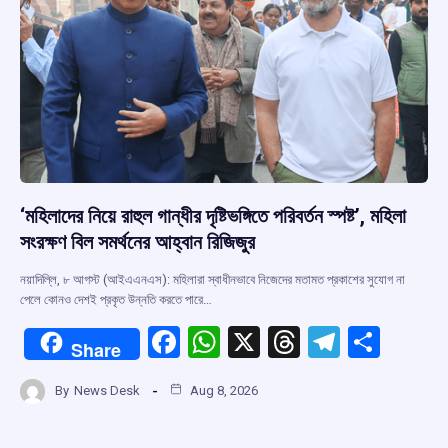
‘মহিলাদের নিয়ে রাহুল গান্ধীর দৃষ্টিভঙ্গিতে পরিবর্তন স্পষ্ট’, মহিলা
সংরক্ষণ বিল সমর্থনের আহ্বান রিজিজুর
নয়াদিল্লি, ৮ আগস্ট (আইএএনএস): মহিলারা স্বাধীনভাবে নিজেদের মতামত প্রকাশের সুযোগ না
পেলে কোনও দেশই প্রকৃত উন্নতি করতে পারে…
F
W
X
T
T
S
Share
a
h
hr
el
h
By
News Desk
Aug 8, 2026
ce
at
e
e
ar
b
s
a
gr
e