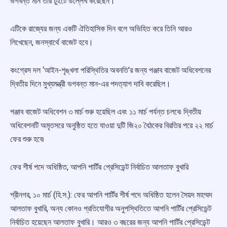
ভগবন্ত মান তাঁর টুইটে উল্লেখ করেছেন।
এটিকে রাজ্যের জন্য একটি ঐতিহাসিক দিন বলে অভিহিত করে তিনি আরও
লিখেছেন, জনস্বার্থে বাজেট হবে।
কংগ্রেস দল ‘আইন-শৃঙ্খলা পরিস্থিতির অবনতি’র জন্য পঞ্জাব বাজেট অধিবেশনের
দ্বিতীয় দিনে মুখ্যমন্ত্রী ভগবন্ত মান-এর পদত্যাগ দাবি করেছিল।
পঞ্জাব বাজেট অধিবেশন ৩ মার্চ শুরু হয়েছিল এবং ১১ মার্চ পর্যন্ত চলবে৷ দ্বিতীয়
অধিবেশনটি অমৃতসরে অনুষ্ঠিত হতে যাওয়া দুটি জি২০ বৈঠকের বিরতির পরে ২২ মার্চ
ফের শুরু হবে৷
ফের শীর্ষ পদে অধিষ্ঠিত, আপনি পার্টির প্রেসিডেন্ট নির্বাচিত আলতাফ বুখারি
শ্রীনগর, ১০ মার্চ (হি.স.): ফের আপনি পার্টির শীর্ষ পদে অধিষ্ঠিত হলেন সৈয়দ মহম্মদ
আলতাফ বুখারি, অন্য কোনও প্রতিযোগীর অনুপস্থিতিতে আপনি পার্টির প্রেসিডেন্ট
নির্বাচিত হয়েছেন আলতাফ বুখারি। আরও ৩ বছরের জন্য আপনি পার্টির প্রেসিডেন্ট