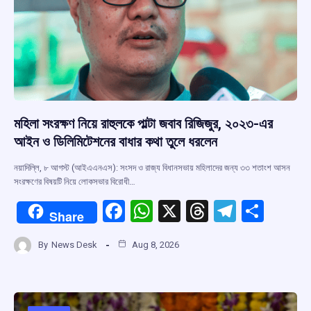
মহিলা সংরক্ষণ নিয়ে রাহুলকে পাল্টা জবাব রিজিজুর, ২০২৩-এর
আইন ও ডিলিমিটেশনের বাধার কথা তুলে ধরলেন
নয়াদিল্লি, ৮ আগস্ট (আইএএনএস): সংসদ ও রাজ্য বিধানসভায় মহিলাদের জন্য ৩৩ শতাংশ আসন
সংরক্ষণের বিষয়টি নিয়ে লোকসভার বিরোধী…
F
W
X
T
T
S
Share
a
h
hr
el
h
By
News Desk
Aug 8, 2026
ce
at
e
e
ar
b
s
a
gr
e
o
A
d
a