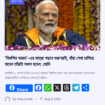
o
p
s
m
প্রধান খবর
k
p
‘বিকশিত ভারত’-এর যাত্রা গড়বে তরুণরাই, যাঁরা শেখা চালিয়ে
যাবেন তাঁরাই সফল হবেন: মোদি
নয়াদিল্লি, ৮ আগস্ট (আইএএনএস): ভারতের ‘বিকশিত ভারত’ হয়ে ওঠার যাত্রাপথে দেশের তরুণ
প্রজন্মের জীবন ও সিদ্ধান্ত গুরুত্বপূর্ণ ভূমিকা…
F
W
X
T
T
S
Share
a
h
hr
el
h
By
News Desk
Aug 8, 2026
ce
at
e
e
ar