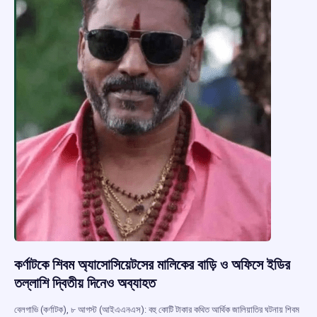
কর্ণাটকে শিবম অ্যাসোসিয়েটসের মালিকের বাড়ি ও অফিসে ইডির
তল্লাশি দ্বিতীয় দিনেও অব্যাহত
বেলগাভি (কর্ণাটক), ৮ আগস্ট (আইএএনএস): বহু কোটি টাকার কথিত আর্থিক জালিয়াতির ঘটনায় শিবম