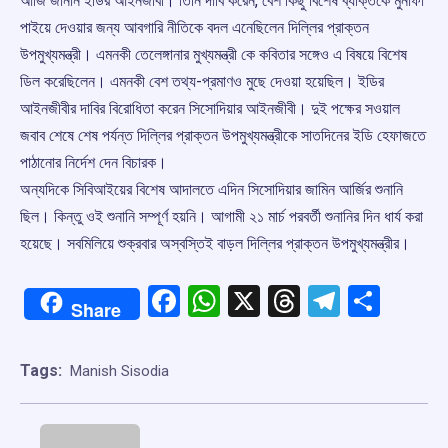
আর্জি জানান ইডির আইনজীবী। তিনি দাবি করেন, বেশ কিছু বিশেষ ব্যক্তিকে মুনাফা
পাইয়ে দেওয়ার জন্য আবগারি নীতিকে বদল এনেছিলেন দিল্লির প্রাক্তন
উপমুখ্যমন্ত্রী। এমনকী তেলেঙ্গানার মুখ্যমন্ত্রী কে কবিতার সঙ্গেও এ বিষয়ে বিশেষ
ডিল করেছিলেন। এমনকী বেশ তথ্য-প্রমাণও মুছে দেওয়া হয়েছিল। ইডির
আইনজীবীর দাবির বিরোধিতা করেন সিসোদিয়ার আইনজীবী। দুই পক্ষের সওয়াল
জবাব শেষে শেষ পর্যন্ত দিল্লির প্রাক্তন উপমুখ্যমন্ত্রীকে সাতদিনের ইডি হেফাজতে
পাঠানোর নির্দেশ দেন বিচারক।
অন্যদিকে সিবিআইয়ের বিশেষ আদালতে এদিন সিসোদিয়ার জামিন আর্জির শুনানি
ছিল। কিন্তু ওই শুনানি সম্পূর্ণ হয়নি। আগামী ২১ মার্চ পরবর্তী শুনানির দিন ধার্য করা
হয়েছে। সবমিলিয়ে শুক্রবার অস্বস্তিই বাড়ল দিল্লির প্রাক্তন উপমুখ্যমন্ত্রীর।
Facebook
WhatsApp
X
Threads
Telegr
Shar
Share
Tags:
Manish Sisodia