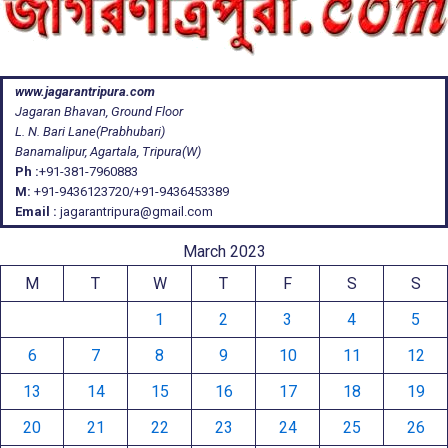
www.jagarantripura.com
Jagaran Bhavan, Ground Floor
L. N. Bari Lane(Prabhubari)
Banamalipur, Agartala, Tripura(W)
Ph :
+91-381-7960883
M:
+91-9436123720/+91-9436453389
Email :
jagarantripura@gmail.com
March 2023
M
T
W
T
F
S
S
1
2
3
4
5
6
7
8
9
10
11
12
13
14
15
16
17
18
19
20
21
22
23
24
25
26