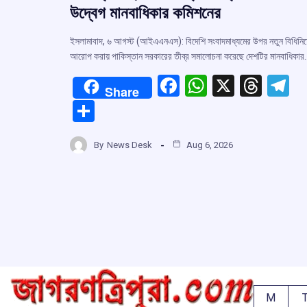
উদ্বেগ মানবাধিকার কমিশনের
ইসলামাবাদ, ৬ আগস্ট (আইএএনএস): বিদেশি সংবাদমাধ্যমের উপর নতুন বিধিনি
আরোপ করায় পাকিস্তান সরকারের তীব্র সমালোচনা করেছে দেশটির মানবাধিকার
F
W
X
T
T
Share
a
h
hr
el
S
ce
at
e
e
h
b
s
a
g
By
News Desk
Aug 6, 2026
ar
o
A
d
a
e
o
p
s
k
p
M