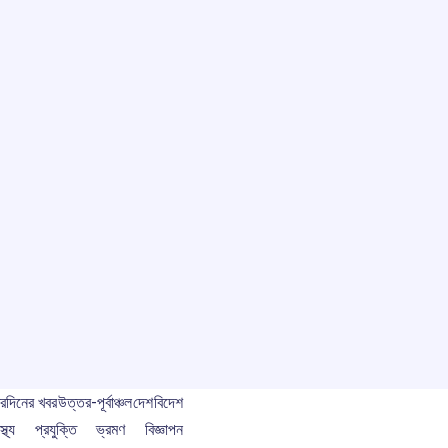
বর
দিনের খবর
উত্তর-পূর্বাঞ্চল
দেশ
বিদেশ
স্থ্য
প্রযুক্তি
ভ্রমণ
বিজ্ঞাপন