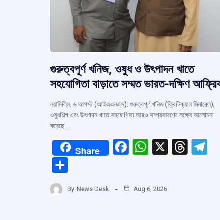
গুরুত্বপূর্ণ খনিজ, ওষুধ ও উৎপাদন খাতে
সহযোগিতা বাড়াতে সম্মত ভারত-দক্ষিণ আফ্রি
নয়াদিল্লি, ৬ আগস্ট (আইএএনএস): গুরুত্বপূর্ণ খনিজ (ক্রিটিক্যাল মিনারেল),
ওষুধশিল্প এবং উৎপাদন খাতে সহযোগিতা আরও সম্প্রসারণের লক্ষ্যে আলোচনা
করেছে…
F
W
X
T
T
Share
a
h
hr
el
S
ce
at
e
e
h
b
s
a
g
By
News Desk
Aug 6, 2026
ar
o
A
d
a
e