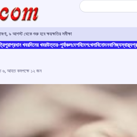
Search
ণা, ৯ আগস্ট থেকে শুরু হবে ক্ষয়ক্ষতির সমীক্ষা
্রিপুরা
প্রধান খবর
দিনের খবর
উত্তর-পূর্বাঞ্চল
দেশ
বিদেশ
খেলা
বিনোদন
বাণিজ্য
স্বাস্থ্য
প্র
 মৃত ৬, আহত কমপক্ষে ১২ জন