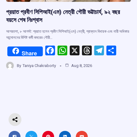
প্রয়াত প্রবীণ সিপিআই(এম) নেত্রী গৌরী ভট্টাচার্য, ৯২ বছর
বয়সে শেষ নিঃশ্বাস
আগরতলা, ৮ আগস্ট: প্রয়াত হলেন প্রবীণ সিপিআই(এম) নেত্রী, প্রাক্তন বিধায়ক এবং নারী অধিকার
আন্দোলনের বিশিষ্ট কর্মী কমরেড গৌরী…
F
W
X
T
T
S
Share
a
h
hr
el
h
By
Taniya Chakraborty
Aug 8, 2026
ce
at
e
e
ar
b
s
a
gr
e
o
A
d
a
o
p
s
m
k
p