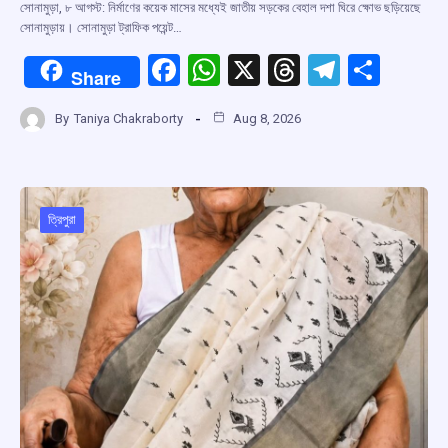
সোনামুড়া, ৮ আগস্ট: নির্মাণের কয়েক মাসের মধ্যেই জাতীয় সড়কের বেহাল দশা ঘিরে ক্ষোভ ছড়িয়েছে
সোনামুড়ায়। সোনামুড়া ট্রাফিক পয়েন্ট…
F
W
X
T
T
S
Share
a
h
hr
el
h
By
Taniya Chakraborty
Aug 8, 2026
ce
at
e
e
ar
b
s
a
gr
e
o
A
d
a
o
p
s
m
ত্রিপুরা
k
p