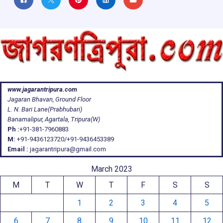
www.jagarantripura.com
Jagaran Bhavan, Ground Floor
L. N. Bari Lane(Prabhubari)
Banamalipur, Agartala, Tripura(W)
Ph :
+91-381-7960883
M:
+91-9436123720/+91-9436453389
Email :
jagarantripura@gmail.com
March 2023
M
T
W
T
F
S
S
1
2
3
4
5
6
7
8
9
10
11
12