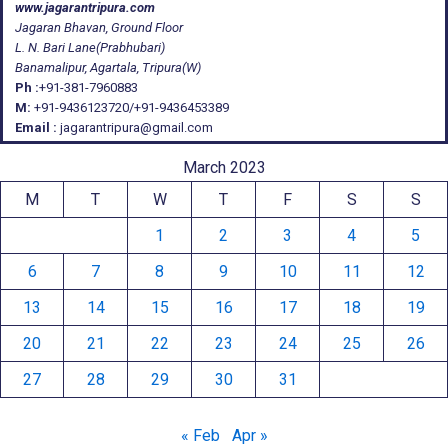
www.jagarantripura.com
Jagaran Bhavan, Ground Floor
L. N. Bari Lane(Prabhubari)
Banamalipur, Agartala, Tripura(W)
Ph :
+91-381-7960883
M:
+91-9436123720/+91-9436453389
Email :
jagarantripura@gmail.com
March 2023
M
T
W
T
F
S
S
1
2
3
4
5
6
7
8
9
10
11
12
13
14
15
16
17
18
19
20
21
22
23
24
25
26
27
28
29
30
31
« Feb
Apr »