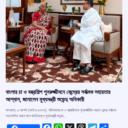
বাংলার চা ও বস্ত্রশিল্প পুনরুজ্জীবনে কেন্দ্রের সর্বাত্মক সহায়তার
আশ্বাস, জানালেন মুখ্যমন্ত্রী শুভেন্দু অধিকারী
কলকাতা, ৬ আগস্ট (আইএএনএস): পশ্চিমবঙ্গের চা ও বস্ত্রশিল্পকে পুনরুজ্জীবিত করতে কেন্দ্র সর্বাত্মক
সহযোগিতা করবে বলে জানিয়েছেন মুখ্যমন্ত্রী শুভেন্দু…