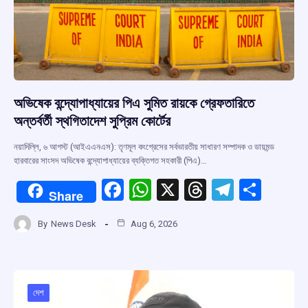
অভিষেক বন্দ্যোপাধ্যায়ের পিএ সুমিত রায়কে গ্রেফতারিতে
অন্তর্বর্তী স্থগিতাদেশ সুপ্রিম কোর্টের
নয়াদিল্লি, ৬ আগস্ট (আইএএনএস): তৃণমূল কংগ্রেসের সর্বভারতীয় সাধারণ সম্পাদক ও ডায়মন্ড
হারবারের সাংসদ অভিষেক বন্দ্যোপাধ্যায়ের ব্যক্তিগত সহকারী (পিএ)…
F
W
X
T
T
S
Share
a
h
hr
el
h
By
News Desk
Aug 6, 2026
ce
at
e
e
ar
b
s
a
gr
e
o
A
d
a
o
p
s
m
দেশ