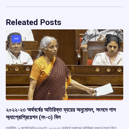
Releated Posts
দেশ
২০২২-২৩ অর্থবর্ষের অতিরিক্ত ব্যয়ের অনুমোদন, সংসদে পাস
অ্যাপ্রোপ্রিয়েশন (নং-৩) বিল
নয়াদিল্লি, ৬ আগস্ট(আইএএনএস): ২০২২-২৩ অর্থবর্ষে সরকারের অতিরিক্ত ব্যয়কে বৈধতা দিতে