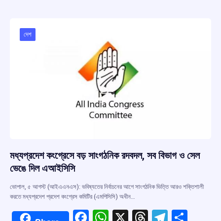
b
s
a
gr
e
o
A
d
a
o
p
s
m
দেশ
k
p
মধ্যপ্রদেশ কংগ্রেসে বড় সাংগঠনিক রদবদল, সব বিভাগ ও সেল
ভেঙে দিল এআইসিসি
ভোপাল, ৫ আগস্ট (আইএএনএস): ভবিষ্যতের নির্বাচনের আগে সাংগঠনিক ভিত্তি আরও শক্তিশালী
করতে মধ্যপ্রদেশ প্রদেশ কংগ্রেস কমিটির (এমপিসিসি) অধীন…
F
W
X
T
T
S