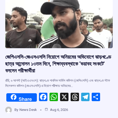
k
p
জেপিএসসি-জেএসএসসি নিয়োগে অনিয়মের অভিযোগে ঝাড়খণ্ডে
ছাত্র আন্দোলন ১৩তম দিনে, শিক্ষাব্যবস্থাকে ‘ভয়াবহ সংকটে’
বললেন পরীক্ষার্থীরা
রাঁচি, ৬ আগস্ট (আইএএনএস): ঝাড়খণ্ড পাবলিক সার্ভিস কমিশন (জেপিএসসি) এবং ঝাড়খণ্ড স্টাফ
সিলেকশন কমিশন (জেএসএসসি)-র নিয়োগ পরীক্ষায় অনিয়মের…
F
W
X
T
T
S
Share
a
h
hr
el
h
By
News Desk
Aug 6, 2026
ce
at
e
e
ar