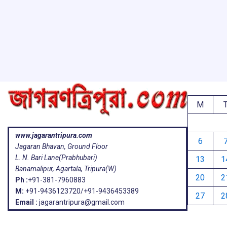
k
p
M
www.jagarantripura.com
6
Jagaran Bhavan, Ground Floor
L. N. Bari Lane(Prabhubari)
13
1
Banamalipur, Agartala, Tripura(W)
20
2
Ph :
+91-381-7960883
M:
+91-9436123720/+91-9436453389
27
2
Email :
jagarantripura@gmail.com