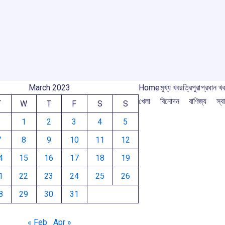
o
A
d
a
e
o
p
s
m
k
p
March 2023
Home
মুখ্য খবর
ত্রিপুরা
প্রধান খ
খেলা
বিনোদন
বাণিজ্য
স্বা
T
W
T
F
S
S
1
2
3
4
5
7
8
9
10
11
12
4
15
16
17
18
19
1
22
23
24
25
26
8
29
30
31
« Feb
Apr »