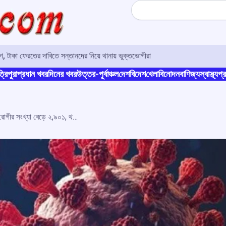
Search
 টাকা ফেরতের দাবিতে সন্তানদের নিয়ে থানায় ভুক্তভোগীরা
্রিপুরা
প্রধান খবর
দিনের খবর
উত্তর-পূর্বাঞ্চল
দেশ
বিদেশ
খেলা
বিনোদন
বাণিজ্য
স্বাস্থ্য
প্র
ভারতে ৩০০-র নীচে নামল সংক্ৰমণ! সক্রিয় রোগীর সংখ্যা বেড়ে ২,৯০১, থমকে গিয়েছে মৃত্যু