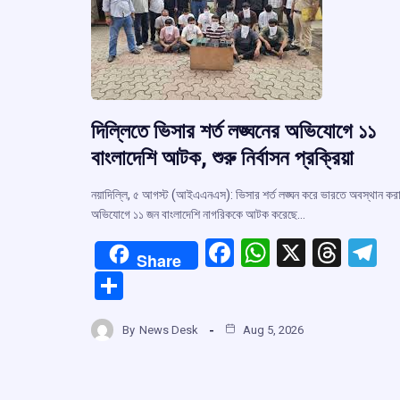
দিল্লিতে ভিসার শর্ত লঙ্ঘনের অভিযোগে ১১
বাংলাদেশি আটক, শুরু নির্বাসন প্রক্রিয়া
নয়াদিল্লি, ৫ আগস্ট (আইএএনএস): ভিসার শর্ত লঙ্ঘন করে ভারতে অবস্থান কর
অভিযোগে ১১ জন বাংলাদেশি নাগরিককে আটক করেছে…
F
W
X
T
T
Share
a
h
hr
el
S
ce
at
e
e
h
b
s
a
g
By
News Desk
Aug 5, 2026
ar
o
A
d
a
e
o
p
s