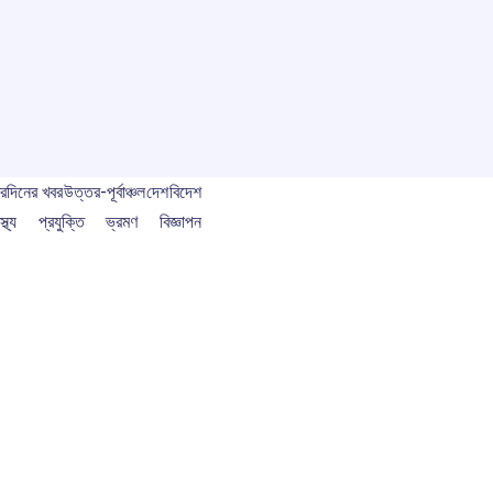
বর
দিনের খবর
উত্তর-পূর্বাঞ্চল
দেশ
বিদেশ
স্থ্য
প্রযুক্তি
ভ্রমণ
বিজ্ঞাপন