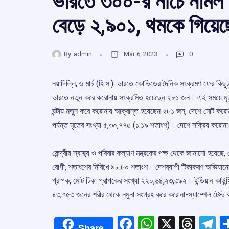
ভারতে ৩০০-র নীচে নামল স
বেড়ে ২,৯০১, থমকে গিয়েছে 
By
admin
Mar 6, 2023
0
নয়াদিল্লি, ৬ মার্চ (হি.স.): ভারতে কোভিডের দৈনিক সংক্রমণ ফের কিছ
ভারতে নতুন করে করোনায় সংক্রমিত হয়েছেন ২৮১ জন। এই সময়ে মৃত্যু হ
ঘন্টায় নতুন করে করোনায় আক্রান্ত হয়েছেন ২৮১ জন, দেশে মোট কর
পর্যন্ত মৃতের সংখ্যা ৫,৩০,৭৭৫ (১.১৯ শতাংশ)। দেশে সক্রিয় করো
কেন্দ্রীয় স্বাস্থ্য ও পরিবার কল্যাণ মন্ত্রকের পক্ষ থেকে জানানো 
রোগী, শতাংশের নিরিখে ৯৮.৮০ শতাংশ। দেশব্যাপী টিকাকরণ অভিযান
প্রাপক, মোট টিকা প্রাপকের সংখ্যা ২২০,৬৪,২৩,৩৯২। ইন্ডিয়ান কাউন্
৪৩,৭৫৩ জনের শরীর থেকে নমুনা সংগ্রহ করে করোনা-স্যাম্পেল টেস্ট
Facebook
WhatsApp
X
Thre
T
Share