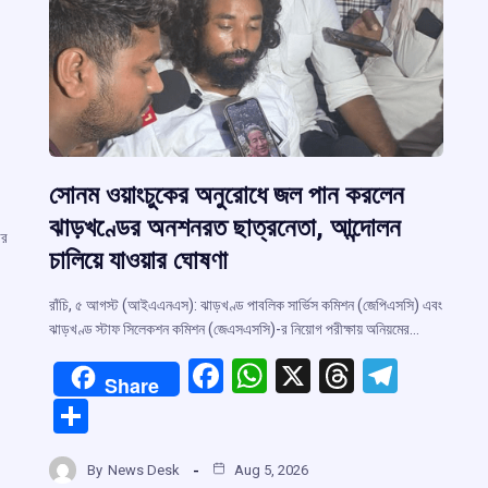
সোনম ওয়াংচুকের অনুরোধে জল পান করলেন
ঝাড়খণ্ডের অনশনরত ছাত্রনেতা, আন্দোলন
ার
চালিয়ে যাওয়ার ঘোষণা
রাঁচি, ৫ আগস্ট (আইএএনএস): ঝাড়খণ্ড পাবলিক সার্ভিস কমিশন (জেপিএসসি) এবং
ঝাড়খণ্ড স্টাফ সিলেকশন কমিশন (জেএসএসসি)-র নিয়োগ পরীক্ষায় অনিয়মের…
F
W
X
T
T
Share
a
h
hr
el
r
S
ce
at
e
e
h
b
s
a
gr
By
News Desk
Aug 5, 2026
m
ar