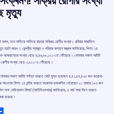
ংক্ৰমণ! সক্রিয় রোগীর সংখ্যা
মৃত্যু
ুটা কমল, তবে লাফিয়ে লাফিয়ে বাড়ছে সক্রিয় রোগীর সংখ্যা। রবিবার সারাদিনে
য়নি কারও। কেন্দ্রীয় স্বাস্থ্য ও পরিবার কল্যাণ মন্ত্রক জানিয়েছে, বিগত ২৪
োনা-আক্রান্তের সংখ্যা বেড়ে ৪,৪৬,৮৮,১০১-তে পৌঁছেছে। সোমবার সকাল আটটা
না-রোগীর সংখ্যা বেড়ে ২,৯০১-এ পৌঁছেছে।
হয়েছে, সোমবার সকাল আটটা পর্যন্ত ভারতে মোট সুস্থ হয়েছেন ৪,৪১,৫৪,৪২৫ জন করোনা-
ের আওতায় বিগত ২৪ ঘন্টায় ভারতে করোনার ভ্যাকসিন পেয়েছেন ০১ হাজার ১৮৩ জন
সিল অফ মেডিক্যাল রিসার্চ (আইসিএমআর) জানিয়েছে, ৫ মার্চ সারা দিনে ভারতে
 করা হয়েছে।
ads
elegram
Share