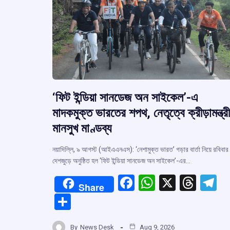
‘ফিট ইন্ডিয়া সানডেজ অন সাইকেল’-এ
মাদকমুক্ত ভারতের শপথ, নেতৃত্বে ক্রীড়ামন্ত্রী
মানসুখ মাণ্ডব্য
নয়াদিল্লি, ৯ আগস্ট (আইএএনএস): ‘নেশামুক্ত ভারত’ গড়ার বার্তা নিয়ে রবিবার
দেশজুড়ে অনুষ্ঠিত হল ‘ফিট ইন্ডিয়া সানডেজ অন সাইকেল’-এর…
F
W
X
T
T
Share
a
h
hr
el
S
ce
at
e
e
h
By
News Desk
Aug 9, 2026