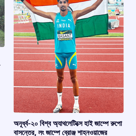
অনূর্ধ্ব-২০ বিশ্ব অ্যাথলেটিক্সে হাই জাম্পে রুপো
বাসন্তের, লং জাম্পে ব্রোঞ্জ শাহনওয়াজের