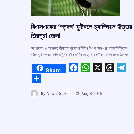
বিএসএফের ‘স্পন্দন’ ফুটবলে চ্যাম্পিয়ন উত্তর
ত্রিপুরা জেলা
আগরতলা, ৮ আগস্ট: সীমান্ত সুরক্ষা বাহিনী (বিএসএফ)-এর রাজ্যভিত্তিক
মর্যাদাপূর্ণ ‘স্পন্দন’ ফুটবল টুর্নামেন্টে চ্যাম্পিয়ন হওয়ার গৌরব অর্জন করল উত্তর…
F
W
X
T
T
Share
a
h
hr
el
S
ce
at
e
e
h
b
s
a
g
By
News Desk
Aug 8, 2026
ar
o
A
d
a
e
o
p
s
k
p