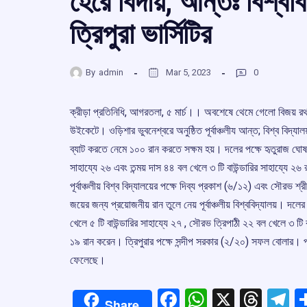
হেরে বিদায়, আন্তঃ বিশ্বব
ত্রিপুরা ভার্সিটির
By
admin
Mar 5, 2023
0
ক্রীড়া প্রতিনিধি, আগরতলা, ৫ মার্চ।। অবশেষে থেমে গেলো বিজয় রথ। হার
উইকেটে। ওড়িশার ভুবনেশ্বরে অনুষ্ঠিত পূর্বাঞ্চলীয আন্ত;‌ বিশ্ব বিদ্যালয
ব্যাট করতে নেমে ১০০ রান করতে সক্ষম হয়। দলের পক্ষে হৃতুরাজ ঘোষ র
সাহায্যে ২৬ এবং তন্ময় দাস ৪৪ বল খেলে ৩ টি বাউন্ডারির সাহায্যে
পূর্বাঞ্চলীয় বিশ্ব বিদ্যালয়ের পক্ষে দিব্য প্রকাশ (‌৬/‌১২)‌ এবং স
জয়ের জন্য প্রয়োজনীয় রান তুলে নেয় পূর্বাঞ্চলীয় বিশ্ববিদ্যালয়। দ
খেলে ৫ টি বাউন্ডারির সাহায্যে ২৭‌ , সৌরভ ত্রিপাঠী ২২ বল খেলে ৩ ট
১৯ রান করেন। ত্রিপুরার পক্ষে সন্দীপ সরকার (‌২/‌২০) সফল বোলার। প্রস
ফেলেছে।‌‌
Facebook
WhatsApp
X
Thre
T
Share