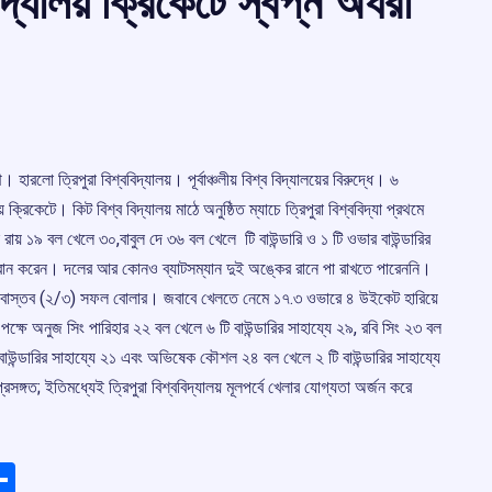
িদ্যালয় ক্রিকেটে স্বপ্ন অধরা
লো ত্রিপুরা বিশ্ববিদ্যালয়। পূর্বাঞ্চলীয় বিশ্ব বিদ্যালয়ের বিরুদ্ধে। ৬
় ক্রিকেটে। কিট বিশ্ব বিদ্যালয় মাঠে অনুষ্ঠিত ম্যাচে ত্রিপুরা বিশ্ববিদ্যা প্রথমে
ায় ১৯ বল খেলে ৩০,বাবুল দে ৩৬ বল খেলে টি বাউন্ডারি ও ১ টি ওভার বাউন্ডারির
 ২৬ রান করেন। দলের আর কোনও ব্যাটসম্যান দুই অঙ্কের রানে পা রাখতে পারেননি।
ৌরভ শ্রীবাস্তব (‌২/‌৩) সফল বোলার। জবাবে খেলতে নেমে ১৭.‌৩ ওভারে ৪ উইকেট হারিয়ে
লের পক্ষে অনুজ সিং পারিহার ২২ বল খেলে ৬ টি বাউন্ডারির সাহায্যে ২৯, রবি সিং ২৩ বল
ি বাউন্ডারির সাহায্যে ২১ এবং অভিষেক কৌশল ২৪ বল খেলে ২ টি বাউন্ডারির সাহায্যে
ঙ্গত;‌ ইতিমধ্যেই ত্রিপুরা বিশ্ববিদ্যালয় মূলপর্বে খেলার যোগ্যতা অর্জন করে
ads
elegram
Share