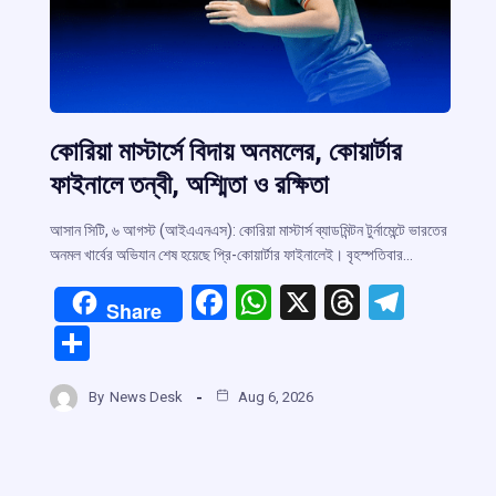
কোরিয়া মাস্টার্সে বিদায় অনমলের, কোয়ার্টার
ফাইনালে তন্বী, অশ্মিতা ও রক্ষিতা
আসান সিটি, ৬ আগস্ট (আইএএনএস): কোরিয়া মাস্টার্স ব্যাডমিন্টন টুর্নামেন্টে ভারতের
অনমল খার্বের অভিযান শেষ হয়েছে প্রি-কোয়ার্টার ফাইনালেই। বৃহস্পতিবার…
F
W
X
T
T
Share
a
h
hr
el
S
r
ce
at
e
e
h
b
s
a
gr
By
News Desk
Aug 6, 2026
ar
m
o
A
d
a
e
o
p
s
m