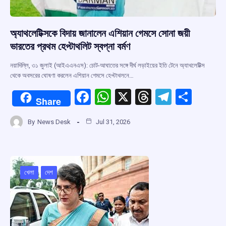
অ্যাথলেটিক্সকে বিদায় জানালেন এশিয়ান গেমসে সোনা জয়ী
ভারতের প্রথম হেপ্টাথলিট স্বপ্না বর্মণ
নয়াদিল্লি, ৩১ জুলাই (আইএএনএস): চোট-আঘাতের সঙ্গে দীর্ঘ লড়াইয়ের ইতি টেনে অ্যাথলেটিক্স
থেকে অবসরের ঘোষণা করলেন এশিয়ান গেমসে হেপ্টাথলনে…
F
W
X
T
T
S
Share
a
h
hr
el
h
By
News Desk
Jul 31, 2026
ce
at
e
e
ar
b
s
a
gr
e
o
A
d
a
o
p
s
m
খেলা
দেশ
k
p