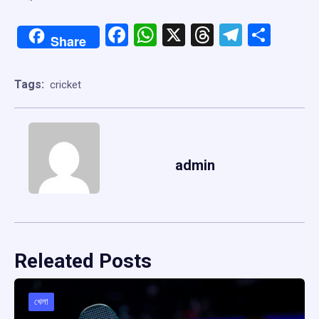
Facebook
WhatsApp
X
Threads
Telegr
Shar
Share
Tags:
cricket
admin
Releated Posts
খেলা