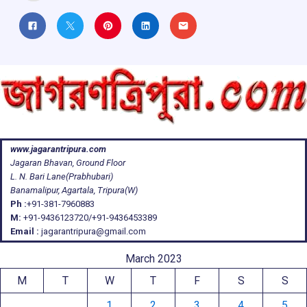
www.jagarantripura.com
Jagaran Bhavan, Ground Floor
L. N. Bari Lane(Prabhubari)
Banamalipur, Agartala, Tripura(W)
Ph :
+91-381-7960883
M:
+91-9436123720/+91-9436453389
Email :
jagarantripura@gmail.com
March 2023
M
T
W
T
F
S
S
1
2
3
4
5