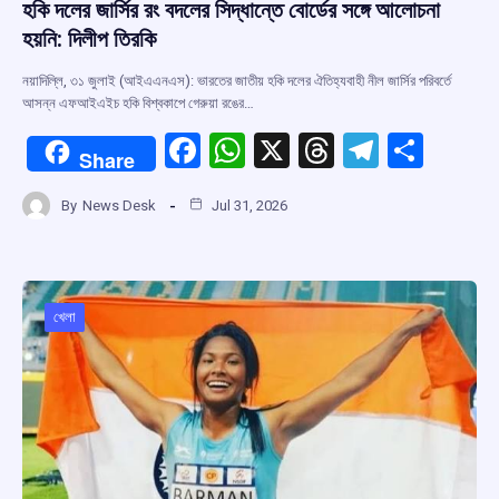
হকি দলের জার্সির রং বদলের সিদ্ধান্তে বোর্ডের সঙ্গে আলোচনা
হয়নি: দিলীপ তিরকি
নয়াদিল্লি, ৩১ জুলাই (আইএএনএস): ভারতের জাতীয় হকি দলের ঐতিহ্যবাহী নীল জার্সির পরিবর্তে
আসন্ন এফআইএইচ হকি বিশ্বকাপে গেরুয়া রঙের…
F
W
X
T
T
S
Share
a
h
hr
el
h
By
News Desk
Jul 31, 2026
ce
at
e
e
ar
b
s
a
gr
e
o
A
d
a
o
p
s
m
খেলা
k
p