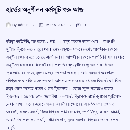
হার্ভের অনুশীলন কর্মসূচি শুরু আজ
By
admin
Mar 5, 2023
0
ক্রীড়া প্রতিনিধি, আগরতলা, ৫ মার্চ।। লক্ষ্য মরশুমে ভালো খেলা। পাশাপাশি
জুনিয়র ক্রিকেটারদের তুলে ধরা। সেই লক্ষ্যকে সামনে রেখেই আগামীকাল থেকে
অনুশীলন শুরু করতে চলেছে হার্ভে ক্লাব। আগামীকাল থেকে প্রগতি বিদ্যাভবন মাঠে
অনুশীলন শুরু করবে ক্রিকেটাররা। প্রগতি প্লে সেন্টারের জুনিয়র এবং সিনিয়র
ক্রিকেটারদের নিয়েই মূলতঃ এবছর দল গড়া হয়েছে। কোচ নয়নমনি অক্লান্ত
পরিশ্রম করে সাজিয়েছেন দলকে। আপাতত দলে রয়েছে ১৪ জন ক্রিকেটার। ভিন
রাজ্য থেকে আসতে পারেন ৩ জন ক্রিকেটার। এছাড়া স্কুল স্তরেরও রয়েছে
ক্রিকেটার। ১৯ মার্চ তপন মেমোরিয়াল নকআউট ক্রিকেটে হার্ভে ক্লাবের প্রতিপক্ষ
চলমান সঙ্ঘ। দলের হয়ে যে সকল ক্রিকটাররা খেলবেন:‌ অর্কজিৎ দাস, তথাগত
চক্রবর্তী, সলিল দেববর্মা, বিজয় বিশ্বাস, পামির দেবনাথ, স্পর্শ মিত্র, আকাশ আচার্য,
সম্রাট দাস, প্রতীক দেববর্মা, শ্রীনিবাস দাস, সুরজ সরকার, বিক্রম দেবনাথ, রূপম
চৌধুরি।