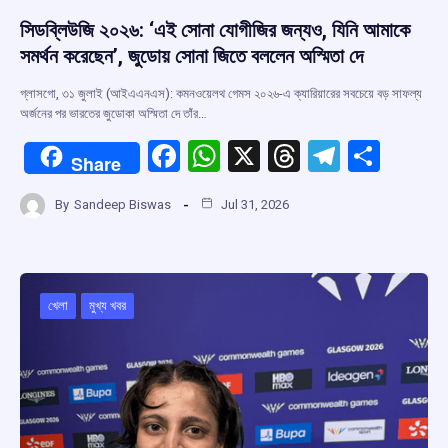
সিডব্লিউজি ২০২৬: ‘এই সোনা যোগীজির জন্যও, যিনি আমাকে
সমর্থন করেছেন’, জুডোয় সোনা জিতে বললেন অস্মিতা দে
গ্লাসগো, ৩১ জুলাই (আইএএনএস): কমনওয়েলথ গেমস ২০২৬-এ ক্যারিয়ারের সবচেয়ে বড় সাফল্য
অর্জনের পর ভারতের জুডোকা অস্মিতা দে তাঁর…
F
W
X
T
T
S
Share
a
h
hr
el
h
By
Sandeep Biswas
Jul 31, 2026
ce
at
e
e
ar
b
s
a
gr
e
o
A
d
a
o
p
s
m
খেলা
মুখ্য খবর
k
p