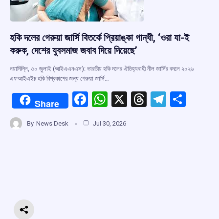
হকি দলের গেরুয়া জার্সি বিতর্কে প্রিয়াঙ্কা গান্ধী, ‘ওরা যা-ই
করুক, দেশের যুবসমাজ জবাব দিয়ে দিয়েছে’
নয়াদিল্লি, ৩০ জুলাই (আইএএনএস): ভারতীয় হকি দলের ঐতিহ্যবাহী নীল জার্সির বদলে ২০২৬
এফআইএইচ হকি বিশ্বকাপের জন্য গেরুয়া জার্সি…
F
W
X
T
T
S
Share
a
h
hr
el
h
By
News Desk
Jul 30, 2026
ce
at
e
e
ar
b
s
a
gr
e
o
A
d
a
o
p
s
m
k
p