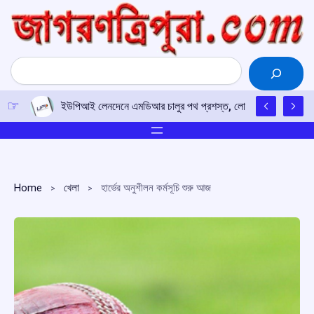
Skip
to
content
Search
ইউপিআই লেনদেনে এমডিআর চালুর পথ প্রশস্ত, লোকসভায় পাস কর সং
Home
খেলা
হার্ভের অনুশীলন কর্মসূচি শুরু আজ