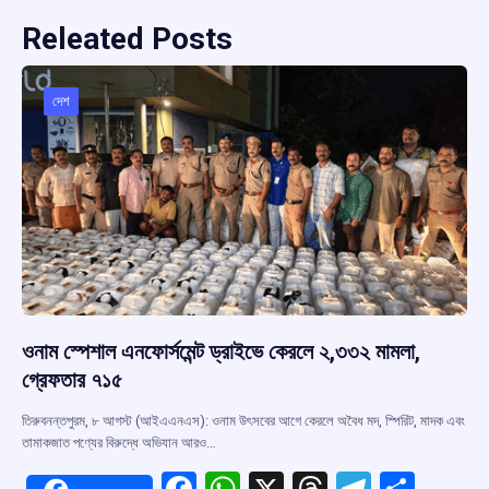
Releated Posts
দেশ
ওনাম স্পেশাল এনফোর্সমেন্ট ড্রাইভে কেরলে ২,৩৩২ মামলা,
গ্রেফতার ৭১৫
তিরুবনন্তপুরম, ৮ আগস্ট (আইএএনএস): ওনাম উৎসবের আগে কেরলে অবৈধ মদ, স্পিরিট, মাদক এবং
তামাকজাত পণ্যের বিরুদ্ধে অভিযান আরও…