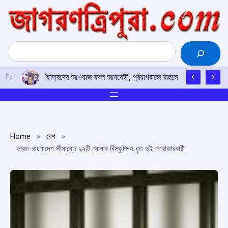
Skip
to
content
Search
‘ছাত্রদের আওয়াজ বদল আনবেই’, প্রয়াগরাজে রাহুলের হুঙ্কার
Home
দেশ
ভারত-বাংলাদেশ সীমান্তে ২২টি সোনার বিস্কুটসহ ধৃত দুই চোরাকারবারী