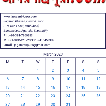
www.jagarantripura.com
Jagaran Bhavan, Ground Floor
L. N. Bari Lane(Prabhubari)
Banamalipur, Agartala, Tripura(W)
Ph :
+91-381-7960883
M:
+91-9436123720/+91-9436453389
Email :
jagarantripura@gmail.com
March 2023
M
T
W
T
F
S
S
1
2
3
4
5
6
7
8
9
10
11
12
13
14
15
16
17
18
19
20
21
22
23
24
25
26
27
28
29
30
31