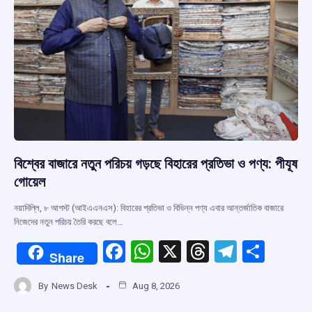
বিশ্বের বাজারে নতুন পরিচয় গড়ছে বিহারের প্রতিভা ও পণ্য: পীযূষ
গোয়েল
নয়াদিল্লি, ৮ আগস্ট (আইএএনএস): বিহারের প্রতিভা ও বিভিন্ন পণ্য এবার আন্তর্জাতিক বাজারে
নিজেদের নতুন পরিচয় তৈরি করছে বলে…
F
W
X
T
T
S
Share
a
h
hr
el
h
By
News Desk
Aug 8, 2026
ce
at
e
e
ar