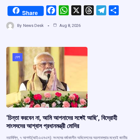
F
W
X
T
T
S
Share
a
h
hr
el
h
By
News Desk
Aug 8, 2026
ce
at
e
e
ar
b
s
a
gr
e
o
A
d
a
o
p
s
m
দেশ
k
p
‘চিন্তা করবেন না, আমি আপনাদের সঙ্গেই আছি’, বিদ্রোহী
সাংসদদের আশ্বাস প্রধানমন্ত্রী মোদির
নয়াদিল্লি, ৭ আগস্ট(আইএএনএস): সংসদের বর্ষাকালীন অধিবেশনের অচলাবস্থার মধ্যেই জাতীয়