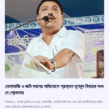
তোলাবাজি ও জমি দখলের অভিযোগে প্রাক্তন তৃণমূল বিধায়ক সনৎ
দে গ্রেফতার
কলকাতা, ৮ আগস্ট (আইএএনএস): তোলাবাজি, বেআইনি জমি দখল এবং ভোট-পরবর্তী হিংসায় জড়িত
থাকার অভিযোগে পশ্চিমবঙ্গের উত্তর ২৪ পরগনা…