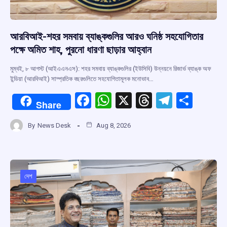
আরবিআই-শহর সমবায় ব্যাঙ্কগুলির আরও ঘনিষ্ঠ সহযোগিতার
পক্ষে অমিত শাহ, পুরনো ধারণা ছাড়ার আহ্বান
মুম্বই, ৮ আগস্ট (আইএএনএস): শহর সমবায় ব্যাঙ্কগুলির (ইউসিবি) উন্নয়নে রিজার্ভ ব্যাঙ্ক অফ
ইন্ডিয়া (আরবিআই) সাম্প্রতিক বছরগুলিতে সহযোগিতামূলক মনোভাব…
F
W
X
T
T
S
Share
a
h
hr
el
h
By
News Desk
Aug 8, 2026
ce
at
e
e
ar
b
s
a
gr
e
o
A
d
a
o
p
s
m
দেশ
k
p