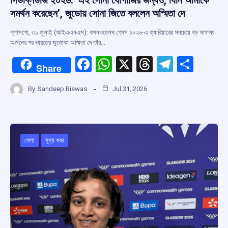
সমর্থন করেছেন’, জুডোয় সোনা জিতে বললেন অস্মিতা দে
গ্লাসগো, ৩১ জুলাই (আইএএনএস): কমনওয়েলথ গেমস ২০২৬-এ ক্যারিয়ারের সবচেয়ে বড় সাফল্য
অর্জনের পর ভারতের জুডোকা অস্মিতা দে তাঁর…
F
W
X
T
T
S
Share
a
h
hr
el
h
By
Sandeep Biswas
Jul 31, 2026
ce
at
e
e
ar
b
s
a
gr
e
o
A
d
a
o
p
s
m
খেলা
মুখ্য খবর
k
p