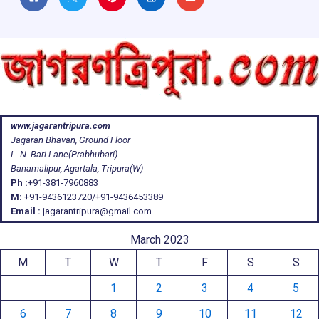
www.jagarantripura.com
Jagaran Bhavan, Ground Floor
L. N. Bari Lane(Prabhubari)
Banamalipur, Agartala, Tripura(W)
Ph :
+91-381-7960883
M:
+91-9436123720/+91-9436453389
Email :
jagarantripura@gmail.com
March 2023
M
T
W
T
F
S
S
1
2
3
4
5
6
7
8
9
10
11
12