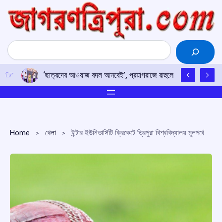
Skip
to
content
Search
‘ছাত্রদের আওয়াজ বদল আনবেই’, প্রয়াগরাজে রাহুলের হুঙ্কার
Home
খেলা
ইন্টার ইউনিভার্সিটি ক্রিকেটে ত্রিপুরা বিশ্ববিদ্যালয় মূলপর্বে