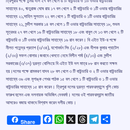
ত্রিপুরার পক্ষে তন্ময় দাস ২৭ বল খেলে ৬ টি বাউন্ডারি ও ১টি ওভার বাউন্ডারির
সাহায্যে ৪০, ঋতুরাজ ঘোষ রায় ১৭ বল খেলে ২ টি বাউন্ডারি ও ১টি ওভার বাউন্ডারির
সাহায্যে ২১,সাহিল সুলতান ২২ বল খেলে ১ টি বাউন্ডারি ও ১টি ওভার বাউন্ডারির
সাহায্যে ২১, সন্দীপ সরকার ১৪ বল খেলে ১ টি ওভার বাউন্ডারির সাহায্যে ১৮, শুভম
সূত্রধর ২৭ বল খেলে ১৬ টি বাউন্ডারির সাহায্যে ১৮ এবং বাবুল দে ১৩ বল খেলে ২ টি
বাউন্ডারি ও ১টি ওভার বাউন্ডারির সাহায্যে ১৬ রান করেন। বি এইত ইউ-‌র পক্ষে
নীলত পতেন্দ্র প্রতাপ (‌৩/‌৩৪), যশোবর্ধন সিং (‌২/‌২৮) এবং দীপক কুমার প্যাটেল
(‌২/‌৩৩) সফল বোলার।জবাবে খেলতে নেমে বিপীন শর্মা (‌৪/‌১৩) এবং সন্দীপ
সরকারের (‌৩/‌৩৭) দুরন্ত বোলিংয়ে বি এইত ইউ দল মাত্র ৮৮ রান করতে সক্ষম
হয়।‌‌‌‌‌দলের পক্ষে রামকরণ যাদব ২৮ বল খেলে ৩ টি বাউন্ডারি ও ২ টি ওভার বাউন্ডারির
সাহায্যে ৩৬ এবং মৃগাঙ্ক শেখর পাঠক ১৫ বল খেলে ১ টি বাউন্ডারি ও ১ টি ওভার
বাউন্ডারির সাহায্যে ১৫ রান করেন। ত্রিপুরা দলের দুরন্ত পারফরম্যান্সে খুশি কোচ
ফারুখ হুসেন এবং দলনায়ক অভিজিৎ দেববর্মা। দলের ওই পারফরম্যান্স জাতীয়
আসরেও বজায় থাকবে বিশ্বাস করেন দলীয় কোচ।
Facebook
WhatsApp
X
Threads
Telegr
Shar
Share