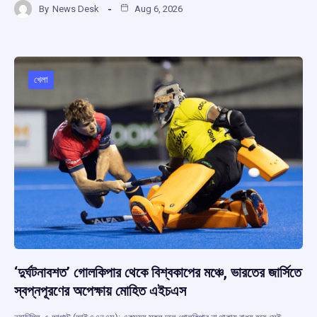
By
News Desk
Aug 6, 2026
ce
at
e
e
ar
b
s
a
gr
e
o
A
d
a
o
p
s
m
খেলা
k
p
‘দুর্ঘটনাবশত’ গোলকিপার থেকে বিশ্বকাপের মঞ্চে, ভারতের জার্সিতে
স্বপ্নপূরণের অপেক্ষায় মোহিত এইচএস