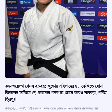
কমনওয়েলথ গেমস ২০২৬: জুডোয় মহিলাদের ৪৮ কেজিতে সোনা
জিতলেন অস্মিতা দে, ভারতের পদক ভাণ্ডারে আরও সাফল্য, গর্বিত
ত্রিপুরা
গ্লাসগো, ৩১ জুলাই (আইএএনএস): কমনওয়েলথ গেমস ২০২৬-এ ভারতের পদক জয়ের ধারা