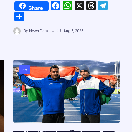
F
W
X
T
T
Share
a
h
hr
el
S
ce
at
e
e
h
b
s
a
gr
By
News Desk
Aug 5, 2026
ar
r
o
A
d
a
e
o
p
s
m
m
k
p
খেলা