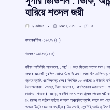
সুপার ডিভিশন : ভিকি, অরি
হারিয়ে শতদল জয়ী
By
admin
Mar 1, 2023
0
কসমোপলিটন:- ১৬২/৯ (৫০)
শতদল:- ১৬৪/৩(২০.৪)
ক্রীড়া প্রতিনিধি, আগরতলা, ১ মার্চ।। জয়ে ফিরেছে শতদল সংঘ। তা
সংঘকে অনেকটা সুরক্ষিত জোনে ঠেলে দিয়েছে। খেলা ছিল নরসিংগড়ে প
প্রথমে ব্যাটিং এর সিদ্ধান্ত নেয়। নির্ধারিত ৫০ ওভারের ৯ উইকেট হার
উল্লেখযোগ্য। এছাড়া, নিনাদ কদমের ২৮ রান উল্লেখ করার মতো। শতদ
খেতাবও পেয়েছে। ‌ এছাড়া, জয়দীপ দেব ও পবন চান্দেল পেয়েছে দুটি
৪৩ রানের পর অরিন্দম বর্মনের অনবদ্য অপরাজিত ব্যাটিং দলকে জয় এনে দ
শতদল কিছুটা বেকাদায় পড়েছিল। ঠিক তখনই চতুর্থ উইকেটের জুটিতে হিত