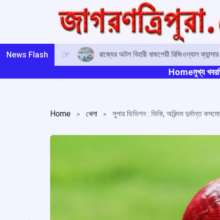
Skip
to
content
রাজ্যের অটল বিহারী বাজপেয়ী রিজিওন্যাল ক্যান্সা
News Flash
Home
মুখ্য খবর
ত
Home
খেলা
সুপার ডিভিশন : ভিকি, অরিন্দম দুর্দান্ত কস