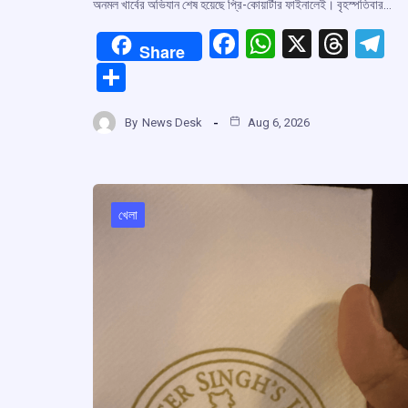
অনমল খার্বের অভিযান শেষ হয়েছে প্রি-কোয়ার্টার ফাইনালেই। বৃহস্পতিবার…
F
W
X
T
T
Share
a
h
hr
el
S
ce
at
e
e
h
b
s
a
g
By
News Desk
Aug 6, 2026
ar
o
A
d
a
e
o
p
s
k
p
খেলা