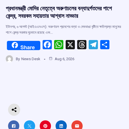
প্রধানমন্ত্রী মোদির নেতৃত্বে অরুণাচলের বন্যাদুর্গতদের পাশে
কেন্দ্র, সবরকম সহায়তার আশ্বাস নাড্ডার
ইটানগর, ৬ আগস্ট (আইএএনএস): অরুণাচল প্রদেশের বন্যা ও মেঘভাঙা বৃষ্টিতে ক্ষতিগ্রস্ত মানুষের
পাশে কেন্দ্র সরকার দৃঢ়ভাবে রয়েছে এবং…
F
W
X
T
T
S
Share
a
h
hr
el
h
By
News Desk
Aug 6, 2026
ce
at
e
e
ar
b
s
a
gr
e
o
A
d
a
o
p
s
m
k
p