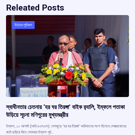
Releated Posts
উত্তর-পূর্বাঞ্চল
স্বাধীনতার চেতনায় ‘হর ঘর তিরঙ্গা’ বাইক র‍্যালি, ইম্ফলে পতাকা
উড়িয়ে সূচনা মণিপুরের মুখ্যমন্ত্রীর
ইম্ফল, ১০ আগস্ট (আইএএনএস): দেশজুড়ে ‘হর ঘর তিরঙ্গা’ অভিযানের অংশ হিসেবে দেশাত্মবোধের
বার্তা ছড়িয়ে দিতে সোমবার ইম্ফল পূর্ব…