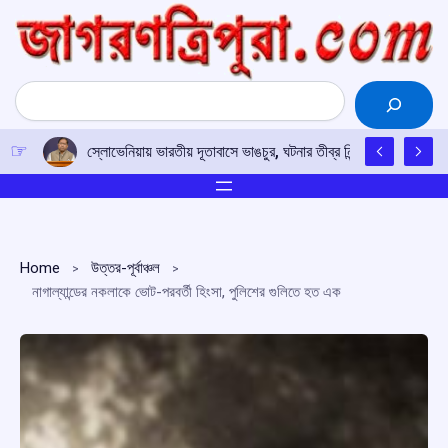
Skip
to
content
Search
স্লোভেনিয়ায় ভারতীয় দূতাবাসে ভাঙচুর, ঘটনার তীব্র নিন্দা নয়াদিল্লির; দোষ
Home
উত্তর-পূর্বাঞ্চল
নাগাল্যান্ডের নকলাকে ভোট-পরবর্তী হিংসা, পুলিশের গুলিতে হত এক