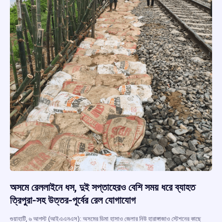
অসমে রেললাইনে ধস, দুই সপ্তাহেরও বেশি সময় ধরে ব্যাহত
ত্রিপুরা-সহ উত্তর-পূর্বের রেল যোগাযোগ
গুয়াহাটি, ৬ আগস্ট (আইএএনএস): অসমের ডিমা হাসাও জেলার নিউ হারাঙ্গাজাও স্টেশনের কাছে