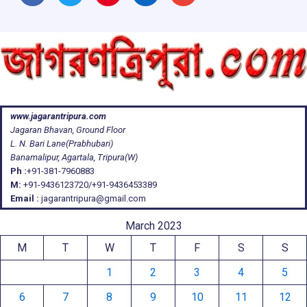
www.jagarantripura.com
Jagaran Bhavan, Ground Floor
L. N. Bari Lane(Prabhubari)
Banamalipur, Agartala, Tripura(W)
Ph :
+91-381-7960883
M:
+91-9436123720/+91-9436453389
Email :
jagarantripura@gmail.com
March 2023
M
T
W
T
F
S
S
1
2
3
4
5
6
7
8
9
10
11
12