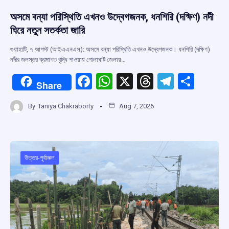
অসমে বন্যা পরিস্থিতি এখনও উদ্বেগজনক, ধনশিরি (দক্ষিণ) নদী
ঘিরে নতুন সতর্কতা জারি
গুয়াহাটি, ৭ আগস্ট (আইএএনএস): অসমে বন্যা পরিস্থিতি এখনও উদ্বেগজনক। ধনশিরি (দক্ষিণ)
নদীর জলস্তর ক্রমাগত বৃদ্ধি পাওয়ায় গোলাঘাট জেলায়…
F
W
X
T
T
S
Share
a
h
hr
el
h
By
Taniya Chakraborty
Aug 7, 2026
ce
at
e
e
ar
b
s
a
gr
e
o
A
d
a
o
p
s
m
উত্তর-পূর্বাঞ্চল
k
p