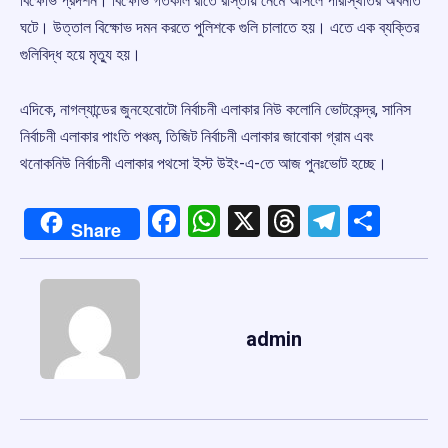
বিক্ষোভ প্রদর্শন। বিক্ষোভ গতকাল রাতে রাস্তায় নেমে আসলে পরিস্থিতির অবনতি
ঘটে। উত্তাল বিক্ষোভ দমন করতে পুলিশকে গুলি চালাতে হয়। এতে এক ব্যক্তির
গুলিবিদ্ধ হয়ে মৃত্যু হয়।
এদিকে, নাগল্যান্ডের জুনহেবোটো নির্বাচনী এলাকার নিউ কলোনি ভোটকেন্দ্র, সানিস
নির্বাচনী এলাকার পাংতি পঞ্চম, তিজিট নির্বাচনী এলাকার জাবোকা গ্রাম এবং
থনোকনিউ নির্বাচনী এলাকার পথসো ইস্ট উইং-এ-তে আজ পুনঃভোট হচ্ছে।
Facebook
WhatsApp
X
Threads
Telegr
Shar
Share
admin