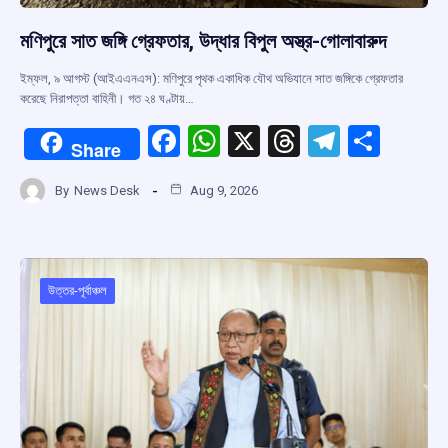
মণিপুরে সাত জঙ্গি গ্রেফতার, উদ্ধার বিপুল অস্ত্র-গোলাবারুদ
ইম্ফল, ৯ আগস্ট (আইএএনএস): মণিপুরে পৃথক একাধিক যৌথ অভিযানে সাত জঙ্গিকে গ্রেফতার
করেছে নিরাপত্তা বাহিনী। গত ২৪ ঘণ্টায়…
F
W
X
T
T
S
Share
a
h
hr
el
h
By
News Desk
Aug 9, 2026
ce
at
e
e
ar
b
s
a
gr
e
o
A
d
a
o
p
s
m
উত্তর-পূর্বাঞ্চল
k
p