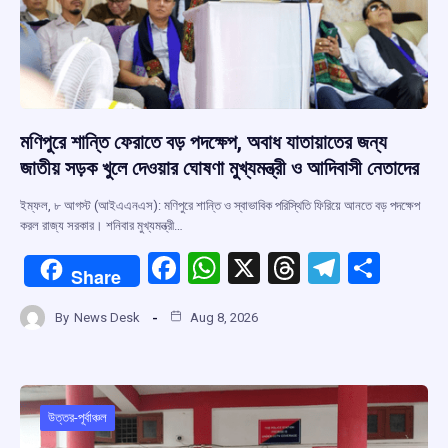
মণিপুরে শান্তি ফেরাতে বড় পদক্ষেপ, অবাধ যাতায়াতের জন্য
জাতীয় সড়ক খুলে দেওয়ার ঘোষণা মুখ্যমন্ত্রী ও আদিবাসী নেতাদের
ইম্ফল, ৮ আগস্ট (আইএএনএস): মণিপুরে শান্তি ও স্বাভাবিক পরিস্থিতি ফিরিয়ে আনতে বড় পদক্ষেপ
করল রাজ্য সরকার। শনিবার মুখ্যমন্ত্রী…
F
W
X
T
T
S
Share
a
h
hr
el
h
By
News Desk
Aug 8, 2026
ce
at
e
e
ar
b
s
a
gr
e
o
A
d
a
o
p
s
m
উত্তর-পূর্বাঞ্চল