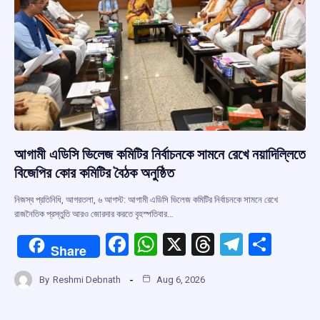
আগামী এডিসি ভিলেজ কমিটির নির্বাচনকে সামনে রেখে নয়াদিল্লিতে
বিজেপির কোর কমিটির বৈঠক অনুষ্ঠিত
নিজস্ব প্রতিনিধি, আগরতলা, ৬ আগস্ট: আগামী এডিসি ভিলেজ কমিটির নির্বাচনকে সামনে রেখে
রাজনৈতিক প্রস্তুতি আরও জোরদার করতে বৃহস্পতিবার…
F
W
X
T
T
S
Share
a
h
hr
el
h
By
Reshmi Debnath
Aug 6, 2026
ce
at
e
e
ar
b
s
a
gr
e