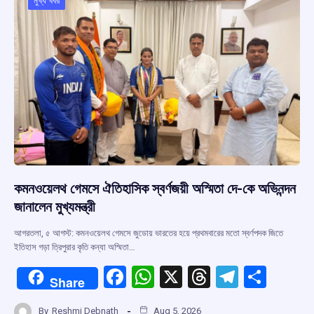
o
p
s
m
মুখ্য খবর
k
p
কমনওয়েলথ গেমসে ঐতিহাসিক স্বর্ণজয়ী অস্মিতা দে-কে অভিনন্দন
জানালেন মুখ্যমন্ত্রী
আগরতলা, ৫ আগস্ট: কমনওয়েলথ গেমসে জুডোয় ভারতের হয়ে প্রথমবারের মতো স্বর্ণপদক জিতে
ইতিহাস গড়া ত্রিপুরার কৃতি কন্যা অস্মিতা…
F
W
X
T
T
S
Share
a
h
hr
el
h
By
Reshmi Debnath
Aug 5, 2026