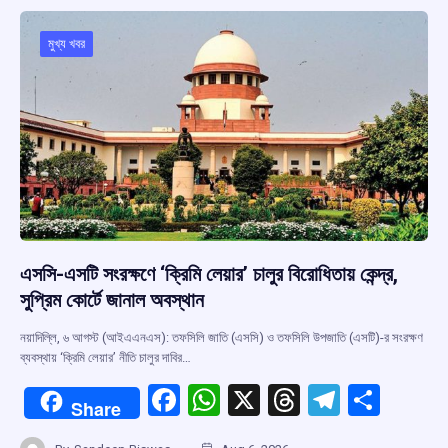
o
A
d
a
o
p
s
m
মুখ্য খবর
k
p
এসসি-এসটি সংরক্ষণে ‘ক্রিমি লেয়ার’ চালুর বিরোধিতায় কেন্দ্র,
সুপ্রিম কোর্টে জানাল অবস্থান
নয়াদিল্লি, ৬ আগস্ট (আইএএনএস): তফসিলি জাতি (এসসি) ও তফসিলি উপজাতি (এসটি)-র সংরক্ষণ
ব্যবস্থায় ‘ক্রিমি লেয়ার’ নীতি চালুর দাবির…
F
W
X
T
T
S
Share
a
h
hr
el
h