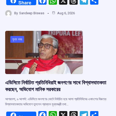
F
W
X
T
T
S
Share
a
h
hr
el
h
By
Sandeep Biswas
Aug 6, 2026
ce
at
e
e
ar
b
s
a
gr
e
o
A
d
a
o
p
s
m
মুখ্য খবর
k
p
এডিসিতে নির্বাচিত প্রতিনিধিরাই জনগণের সাথে বিশ্বাসঘাতকতা
করছেন, অভিযোগ মানিক সরকারের
আগরতলা, ৬ আগস্ট: এডিসিতে জনগণের ভোটে নির্বাচিত হয়ে আসা প্রতিনিধিদের একাংশের বিরুদ্ধে
বিশ্বাসঘাতকতার অভিযোগ তুললেন প্রাক্তন মুখ্যমন্ত্রী তথা…
F
W
X
T
T
S