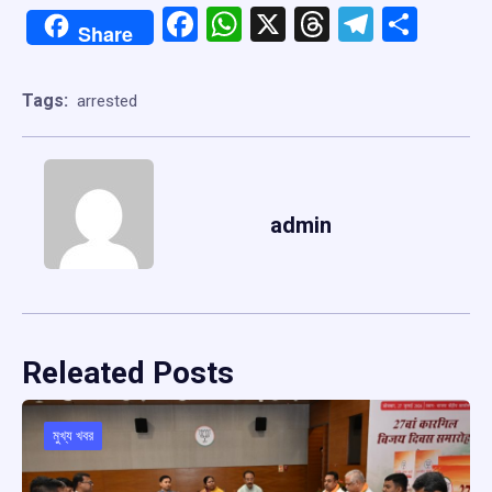
Facebook
WhatsApp
X
Threads
Telegr
Shar
Share
Tags:
arrested
admin
Releated Posts
মুখ্য খবর