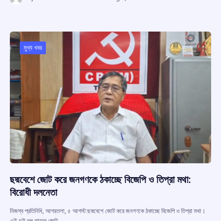
ce
at
e
e
ar
b
s
a
gr
e
o
A
d
a
o
p
s
m
মুখ্য খবর
k
p
ছদ্মবেশে জোট করে জনগণকে ঠকাচ্ছে বিজেপি ও তিপ্রা মথা:
বিরোধী দলনেতা
নিজস্ব প্রতিনিধি, আগরতলা, ৫ আগস্ট:ছদ্মবেশে জোট করে জনগণকে ঠকাচ্ছে বিজেপি ও তিপ্রা মথা।
এই দুই দল তাদের জোট…