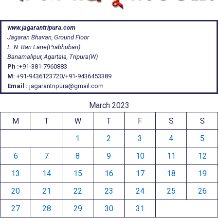
www.jagarantripura.com
Jagaran Bhavan, Ground Floor
L. N. Bari Lane(Prabhubari)
Banamalipur, Agartala, Tripura(W)
Ph :
+91-381-7960883
M:
+91-9436123720/+91-9436453389
Email :
jagarantripura@gmail.com
March 2023
M
T
W
T
F
S
S
1
2
3
4
5
6
7
8
9
10
11
12
13
14
15
16
17
18
19
20
21
22
23
24
25
26
27
28
29
30
31