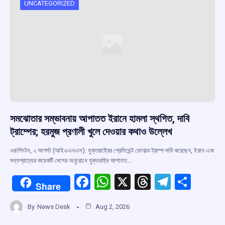
o
p
s
m
UNCATEGORIZED
k
p
সমঝোতার সম্ভাবনায় আপাতত ইরানে হামলা স্থগিত, দাবি
ট্রাম্পের; হরমুজ প্রণালী খুলে দেওয়ার কথাও উল্লেখ
ওয়াশিংটন, ২ আগস্ট (আইএএনএস): যুক্তরাষ্ট্রের প্রেসিডেন্ট ডোনাল্ড ট্রাম্প দাবি করেছেন, ইরান এবং
মধ্যপ্রাচ্যের কয়েকটি দেশের অনুরোধে যুক্তরাষ্ট্র আপাতত…
F
W
X
T
T
S
Share
a
h
hr
el
h
By
News Desk
Aug 2, 2026
ce
at
e
e
ar