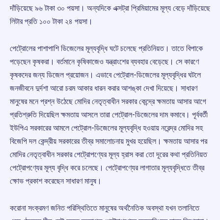
দাঁড়িয়েছে ৯৬ টাকা ৩০ পয়সা। অন্যদিকে এক্সট্রা প্রিমিয়ামের মূল্য বেড়ে দাঁড়িয়েছে
লিটার প্রতি ১০০ টাকা ২৪ পয়সা।
পেট্রোলের পাশাপাশি ডিজেলের মূল্যবৃদ্ধি ঘটে চলেছে প্রতিনিয়ত। তাতে বিপাকে
পড়েছেন কৃষকরা। বর্তমানে কৃষিকাজেও যন্ত্রাংশের ব্যবহার বেড়েছে। সে কারণে
কৃষকদের জন্য ডিজেল প্রয়োজন। এভাবে পেট্রোল-ডিজেলের মূল্যবৃদ্ধির ঘটলে
জনজীবনে দুর্দশা আরো চরম আকার ধারন করার আশঙ্কা দেখা দিয়েছে। সাধারণ
মানুষের মনে প্রশ্ন উঠেছে মোদির নেতৃত্বাধীন সরকার কেন্দ্রে ক্ষমতায় আসার আগে
প্রতিশ্রুতি দিয়েছিল ক্ষমতায় আসলে তারা পেট্রোল-ডিজেলের দাম কমাবে। পূর্ববর্তী
ইউপিএ সরকারের আমলে পেট্রোল-ডিজেলের মূল্যবৃদ্ধি হওয়ায় নরেন্দ্র মোদির সহ
বিজেপি দল কেন্দ্রীয় সরকারের তীব্র সমালোচনায় মুখর হয়েছিল। ক্ষমতায় আসার পর
মোদির নেতৃত্বাধীন সরকার পেট্রোপণ্যের মূল্য হ্রাস করা তো দূরের কথা প্রতিনিয়ত
পেট্রোপণ্যের মূল্য বৃদ্ধি করে চলেছে। পেট্রোপণ্যের লাগাতার মূল্যবৃদ্ধিতে তীব্র
ক্ষোভ প্রকাশ করেছেন সাধারণ মানুষ।
করোনা সংক্রমণ জনিত পরিস্থিতিতে মানুষের অর্থনৈতিক অবস্থা যখন তলানিতে