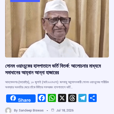
o
p
s
m
k
p
সোনম ওয়াংচুকের হাসপাতালে ভর্তি বিতর্ক: আলোচনার মাধ্যমে
সমাধানের আহ্বান আন্না হাজারের
আহমেদনগর (মহারাষ্ট্র), ১৮ জুলাই (আইএএনএস): জলবায়ু আন্দোলনকারী সোনম ওয়াংচুকের শারীরিক
অবস্থার অবনতির জেরে তাঁকে দিল্লির সফদরজং হাসপাতালে ভর্তি…
F
W
X
T
T
S
Share
a
h
hr
el
h
By
Sandeep Biswas
Jul 18, 2026