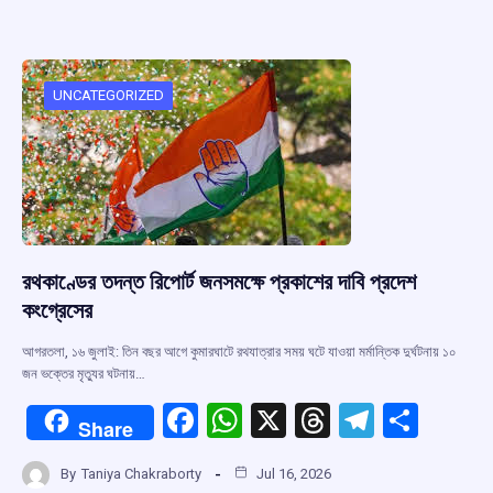
ce
at
e
e
ar
b
s
a
gr
e
o
A
d
a
o
p
s
m
UNCATEGORIZED
k
p
রথকাণ্ডের তদন্ত রিপোর্ট জনসমক্ষে প্রকাশের দাবি প্রদেশ
কংগ্রেসের
আগরতলা, ১৬ জুলাই: তিন বছর আগে কুমারঘাটে রথযাত্রার সময় ঘটে যাওয়া মর্মান্তিক দুর্ঘটনায় ১০
জন ভক্তের মৃত্যুর ঘটনায়…
F
W
X
T
T
S
Share
a
h
hr
el
h
By
Taniya Chakraborty
Jul 16, 2026
ce
at
e
e
ar