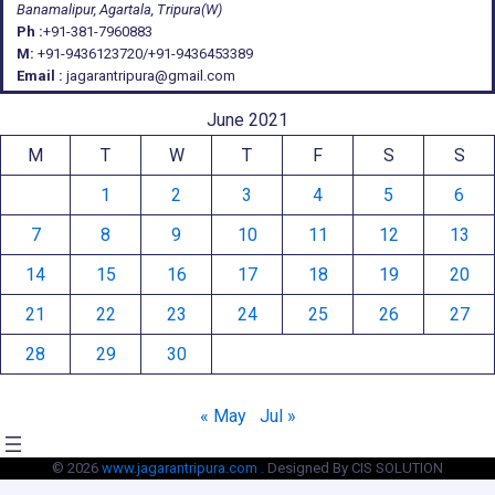
Banamalipur, Agartala, Tripura(W)
Ph :
+91-381-7960883
M:
+91-9436123720/+91-9436453389
Email :
jagarantripura@gmail.com
June 2021
M
T
W
T
F
S
S
1
2
3
4
5
6
7
8
9
10
11
12
13
14
15
16
17
18
19
20
21
22
23
24
25
26
27
28
29
30
« May
Jul »
© 2026
www.jagarantripura.com .
Designed By CIS SOLUTION