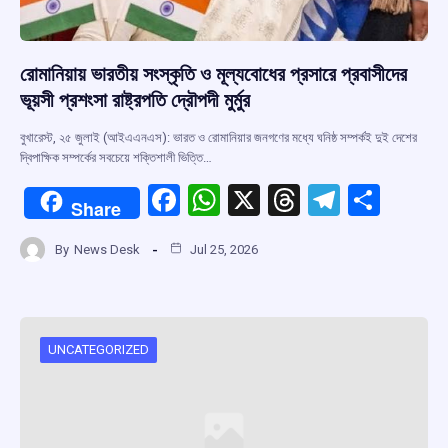
রোমানিয়ায় ভারতীয় সংস্কৃতি ও মূল্যবোধের প্রসারে প্রবাসীদের
ভূয়সী প্রশংসা রাষ্ট্রপতি দ্রৌপদী মুর্মুর
বুখারেস্ট, ২৫ জুলাই (আইএএনএস): ভারত ও রোমানিয়ার জনগণের মধ্যে ঘনিষ্ঠ সম্পর্কই দুই দেশের
দ্বিপাক্ষিক সম্পর্কের সবচেয়ে শক্তিশালী ভিত্তি…
F
W
X
T
T
S
Share
a
h
hr
el
h
By
News Desk
Jul 25, 2026
ce
at
e
e
ar
b
s
a
gr
e
o
A
d
a
o
p
s
m
UNCATEGORIZED
k
p