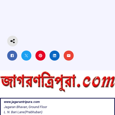
b
s
a
gr
e
o
A
d
a
o
p
s
m
k
p
www.jagarantripura.com
Jagaran Bhavan, Ground Floor
L. N. Bari Lane(Prabhubari)