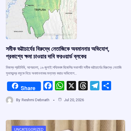
k
p
সমীক ভট্টাচার্যের বিরুদ্ধে নেতাজিকে অবমাননার অভিযোগ,
প্রকাশ্যে ক্ষমা চাওয়ার দাবি ফরওয়ার্ড ব্লকের
নিজস্ব প্রতিনিধি, আগরতলা, ১৯ জুলাই:পশ্চিমবঙ্গ বিজেপির সভাপতি সমীক ভট্টাচার্যের বিরুদ্ধে নেতাজি
সুভাষচন্দ্র বসুকে নিয়ে অবমাননাকর মন্তব্য করার অভিযোগ…
F
W
X
T
T
S
Share
a
h
hr
el
h
By
Reshmi Debnath
Jul 20, 2026
ce
at
e
e
ar
b
s
a
gr
e
o
A
d
a
UNCATEGORIZED