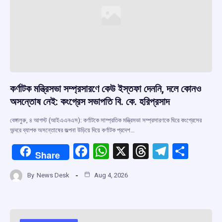
কর্ণাটক মন্ত্রিসভা সম্প্রসারণে কেউ ইস্তফা দেননি, দলে কোনও
অসন্তোষ নেই: কংগ্রেস সভাপতি বি. কে. হরিপ্রসাদ
বেঙ্গালুরু, ৪ আগস্ট (আইএএনএস): কর্ণাটকে সাম্প্রতিক মন্ত্রিসভা সম্প্রসারণকে ঘিরে কংগ্রেসের
অন্দরে ব্যাপক অসন্তোষের জল্পনা উড়িয়ে দিয়ে কর্ণাটক প্রদেশ…
F
W
X
T
T
S
Share
a
h
hr
el
h
By
News Desk
Aug 4, 2026
ce
at
e
e
ar
b
s
a
gr
e
o
A
d
a