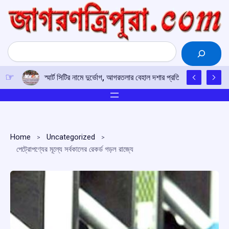
Skip
to
content
Search
স্মার্ট সিটির নামে দুর্ভোগ, আগরতলার বেহাল দশার প্রতিবাদে পথে সদর জে
Home
Uncategorized
পেট্রোপণ্যের মূল্যে সর্বকালের রেকর্ড গড়ল রাজ্যে