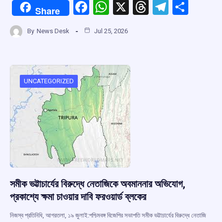
F
W
X
T
T
S
Share
a
h
hr
el
h
By
News Desk
Jul 25, 2026
ce
at
e
e
ar
b
s
a
gr
e
o
A
d
a
o
p
s
m
UNCATEGORIZED
k
p
সমীক ভট্টাচার্যের বিরুদ্ধে নেতাজিকে অবমাননার অভিযোগ,
প্রকাশ্যে ক্ষমা চাওয়ার দাবি ফরওয়ার্ড ব্লকের
নিজস্ব প্রতিনিধি, আগরতলা, ১৯ জুলাই:পশ্চিমবঙ্গ বিজেপির সভাপতি সমীক ভট্টাচার্যের বিরুদ্ধে নেতাজি