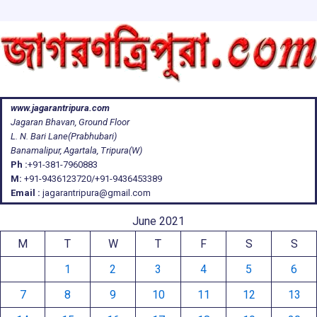
www.jagarantripura.com
Jagaran Bhavan, Ground Floor
L. N. Bari Lane(Prabhubari)
Banamalipur, Agartala, Tripura(W)
Ph :
+91-381-7960883
M:
+91-9436123720/+91-9436453389
Email :
jagarantripura@gmail.com
June 2021
M
T
W
T
F
S
S
1
2
3
4
5
6
7
8
9
10
11
12
13