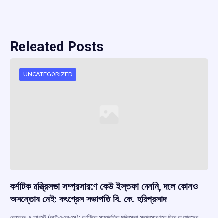
Releated Posts
UNCATEGORIZED
কর্ণাটক মন্ত্রিসভা সম্প্রসারণে কেউ ইস্তফা দেননি, দলে কোনও
অসন্তোষ নেই: কংগ্রেস সভাপতি বি. কে. হরিপ্রসাদ
বেঙ্গালুরু, ৪ আগস্ট (আইএএনএস): কর্ণাটকে সাম্প্রতিক মন্ত্রিসভা সম্প্রসারণকে ঘিরে কংগ্রেসের