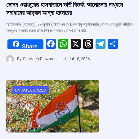
সোনম ওয়াংচুকের হাসপাতালে ভর্তি বিতর্ক: আলোচনার মাধ্যমে
সমাধানের আহ্বান আন্না হাজারের
আহমেদনগর (মহারাষ্ট্র), ১৮ জুলাই (আইএএনএস): জলবায়ু আন্দোলনকারী সোনম ওয়াংচুকের শারীরিক
অবস্থার অবনতির জেরে তাঁকে দিল্লির সফদরজং হাসপাতালে ভর্তি…
F
W
X
T
T
S
Share
a
h
hr
el
h
By
Sandeep Biswas
Jul 18, 2026
ce
at
e
e
ar
b
s
a
gr
e
o
A
d
a
o
p
s
m
UNCATEGORIZED
k
p