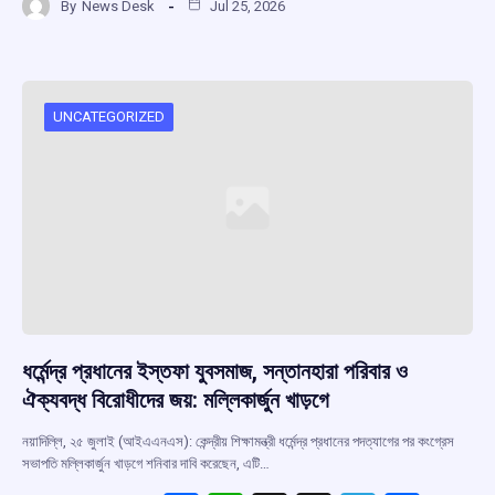
By
News Desk
Jul 25, 2026
ce
at
e
e
ar
b
s
a
gr
e
o
A
d
a
o
p
s
m
UNCATEGORIZED
k
p
ধর্মেন্দ্র প্রধানের ইস্তফা যুবসমাজ, সন্তানহারা পরিবার ও
ঐক্যবদ্ধ বিরোধীদের জয়: মল্লিকার্জুন খাড়গে
নয়াদিল্লি, ২৫ জুলাই (আইএএনএস): কেন্দ্রীয় শিক্ষামন্ত্রী ধর্মেন্দ্র প্রধানের পদত্যাগের পর কংগ্রেস
সভাপতি মল্লিকার্জুন খাড়গে শনিবার দাবি করেছেন, এটি…