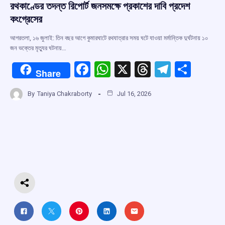
রথকাণ্ডের তদন্ত রিপোর্ট জনসমক্ষে প্রকাশের দাবি প্রদেশ
কংগ্রেসের
আগরতলা, ১৬ জুলাই: তিন বছর আগে কুমারঘাটে রথযাত্রার সময় ঘটে যাওয়া মর্মান্তিক দুর্ঘটনায় ১০
জন ভক্তের মৃত্যুর ঘটনায়…
F
W
X
T
T
S
Share
a
h
hr
el
h
By
Taniya Chakraborty
Jul 16, 2026
ce
at
e
e
ar
b
s
a
gr
e
o
A
d
a
o
p
s
m
k
p