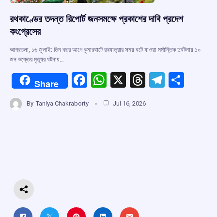
রথকাণ্ডের তদন্ত রিপোর্ট জনসমক্ষে প্রকাশের দাবি প্রদেশ
কংগ্রেসের
আগরতলা, ১৬ জুলাই: তিন বছর আগে কুমারঘাটে রথযাত্রার সময় ঘটে যাওয়া মর্মান্তিক দুর্ঘটনায় ১০
জন ভক্তের মৃত্যুর ঘটনায়…
F
W
X
T
T
S
Share
a
h
hr
el
h
By
Taniya Chakraborty
Jul 16, 2026
ce
at
e
e
ar
b
s
a
gr
e
o
A
d
a
o
p
s
m
k
p