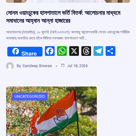
সোনম ওয়াংচুকের হাসপাতালে ভর্তি বিতর্ক: আলোচনার মাধ্যমে
সমাধানের আহ্বান আন্না হাজারের
আহমেদনগর (মহারাষ্ট্র), ১৮ জুলাই (আইএএনএস): জলবায়ু আন্দোলনকারী সোনম ওয়াংচুকের শারীরিক
অবস্থার অবনতির জেরে তাঁকে দিল্লির সফদরজং হাসপাতালে ভর্তি…
F
W
X
T
T
S
Share
a
h
hr
el
h
By
Sandeep Biswas
Jul 18, 2026
ce
at
e
e
ar
b
s
a
gr
e
o
A
d
a
o
p
s
m
UNCATEGORIZED
k
p