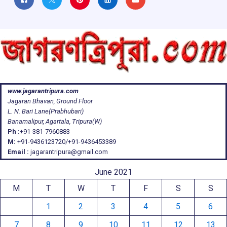
www.jagarantripura.com
Jagaran Bhavan, Ground Floor
L. N. Bari Lane(Prabhubari)
Banamalipur, Agartala, Tripura(W)
Ph :
+91-381-7960883
M:
+91-9436123720/+91-9436453389
Email :
jagarantripura@gmail.com
June 2021
M
T
W
T
F
S
S
1
2
3
4
5
6
7
8
9
10
11
12
13