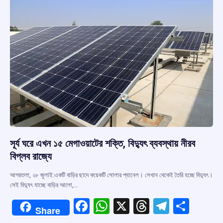
k
p
সূর্য ঘরে এখন ১৫ মেগাওয়াটের শক্তি, বিদ্যুৎ ব্যবস্থায় নীরব
বিপ্লব রাজ্যে
আগরতলা, ২৮ জুলাই:একটি বাড়ির ছাদে কয়েকটি সোলার প্যানেল। সেখান থেকেই তৈরি হচ্ছে বিদ্যুৎ।
সেই বিদ্যুৎ যাচ্ছে বাড়ির আলো,…
F
W
X
T
T
S
Share
a
h
hr
el
h