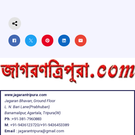
o
p
s
m
k
p
www.jagarantripura.com
Jagaran Bhavan, Ground Floor
L. N. Bari Lane(Prabhubari)
Banamalipur, Agartala, Tripura(W)
Ph :
+91-381-7960883
M:
+91-9436123720/+91-9436453389
Email :
jagarantripura@gmail.com