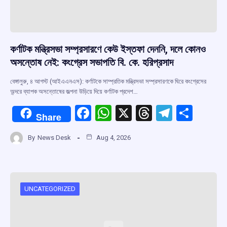
কর্ণাটক মন্ত্রিসভা সম্প্রসারণে কেউ ইস্তফা দেননি, দলে কোনও
অসন্তোষ নেই: কংগ্রেস সভাপতি বি. কে. হরিপ্রসাদ
বেঙ্গালুরু, ৪ আগস্ট (আইএএনএস): কর্ণাটকে সাম্প্রতিক মন্ত্রিসভা সম্প্রসারণকে ঘিরে কংগ্রেসের
অন্দরে ব্যাপক অসন্তোষের জল্পনা উড়িয়ে দিয়ে কর্ণাটক প্রদেশ…
F
W
X
T
T
S
Share
a
h
hr
el
h
By
News Desk
Aug 4, 2026
ce
at
e
e
ar
b
s
a
gr
e
o
A
d
a
o
p
s
m
UNCATEGORIZED
k
p