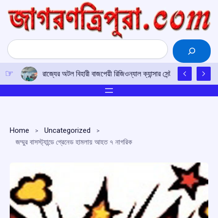
Skip
to
content
Search
রাজ্যের অটল বিহারী বাজপেয়ী রিজিওন্যাল ক্যান্সার সেন্টারে উত্তর-পূর্ব
Home
Uncategorized
জম্মুর বাসস্ট্যান্ডে গ্রেনেড হামলায় আহত ৭ নাগরিক