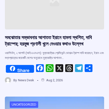
সমঝোতার সম্ভাবনায় আপাতত ইরানে হামলা স্থগিত, দাবি
ট্রাম্পের; হরমুজ প্রণালী খুলে দেওয়ার কথাও উল্লেখ
ওয়াশিংটন, ২ আগস্ট (আইএএনএস): যুক্তরাষ্ট্রের প্রেসিডেন্ট ডোনাল্ড ট্রাম্প দাবি করেছেন, ইরান এবং
মধ্যপ্রাচ্যের কয়েকটি দেশের অনুরোধে যুক্তরাষ্ট্র আপাতত…
F
W
X
T
T
S
Share
a
h
hr
el
h
By
News Desk
Aug 2, 2026
ce
at
e
e
ar
b
s
a
gr
e
o
A
d
a
o
p
s
m
UNCATEGORIZED