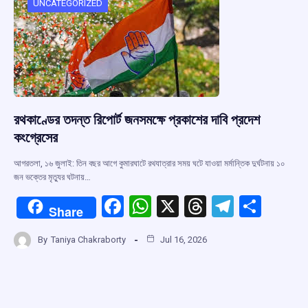
o
p
s
m
UNCATEGORIZED
k
p
রথকাণ্ডের তদন্ত রিপোর্ট জনসমক্ষে প্রকাশের দাবি প্রদেশ
কংগ্রেসের
আগরতলা, ১৬ জুলাই: তিন বছর আগে কুমারঘাটে রথযাত্রার সময় ঘটে যাওয়া মর্মান্তিক দুর্ঘটনায় ১০
জন ভক্তের মৃত্যুর ঘটনায়…
F
W
X
T
T
S
Share
a
h
hr
el
h
By
Taniya Chakraborty
Jul 16, 2026
ce
at
e
e
ar
b
s
a
gr
e
o
A
d
a