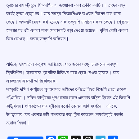
ত্রালের বাস স্ট্যান্ডে সিআরপিএফ জওয়ানরা নাকা চেকিং করছিল। তাদের লক্ষ্য
করেই মূলত ছোড়া হয়। তবে সমস্ত সিআরপিএফ জওয়ান নিরাপদ বলে জানা
গেছে। অঞ্চলটি ঘেরাও করা হয়েছে এবং তল্লাশি চালানোর কাজ চলছে। গ্রেনেড
হামলার পর ওই এলাকা থাকা দোকানপাট বন্ধ দেওয়া হয়েছে। পুলিশ গোটা এলাকা
ঘিরে রেখেছে। চলছে তল্লাশি অভিযান।
এদিকে, হাসপাতাল কর্তৃপক্ষ জানিয়েছে, সাত জনের মধ্যে চারজনের অবস্থা
স্থিতিশীল। দুইজনকে প্রাথমিক চিকিৎসা করে ছেড়ে দেওয়া হয়েছে। তবে
একজনের অবস্থা আশঙ্কাজনক।
সম্প্রতি দক্ষিণ কাশ্মীরের পুলওয়ামায় জঙ্গিদের গুলিতে নিহত বিজেপি নেতা রাকেশ
পণ্ডিতিয়া । দক্ষিণ কাশ্মীরের পুলওয়ামার ত্রাল এলাকার বাসিন্দা ছিলেন এই বিজেপি
কাউন্সিলর। গুলিকান্ডের দায় স্বীকার করেনি কোনও জঙ্গি সংগঠন। এদিকে,
উপত্যকায় ফের একবার জঙ্গি নাশকতার কড়া নিন্দা করেছেন লেফটেন্যান্ট গভর্নর
মনোজ সিনহা।