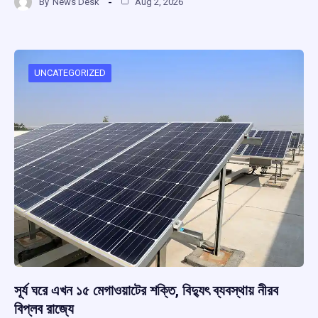
By
News Desk
Aug 2, 2026
ce
at
e
e
ar
b
s
a
gr
e
o
A
d
a
o
p
s
m
UNCATEGORIZED
k
p
সূর্য ঘরে এখন ১৫ মেগাওয়াটের শক্তি, বিদ্যুৎ ব্যবস্থায় নীরব
বিপ্লব রাজ্যে