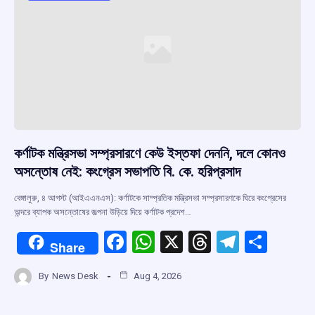
কর্ণাটক মন্ত্রিসভা সম্প্রসারণে কেউ ইস্তফা দেননি, দলে কোনও
অসন্তোষ নেই: কংগ্রেস সভাপতি বি. কে. হরিপ্রসাদ
বেঙ্গালুরু, ৪ আগস্ট (আইএএনএস): কর্ণাটকে সাম্প্রতিক মন্ত্রিসভা সম্প্রসারণকে ঘিরে কংগ্রেসের
অন্দরে ব্যাপক অসন্তোষের জল্পনা উড়িয়ে দিয়ে কর্ণাটক প্রদেশ…
F
W
X
T
T
S
Share
a
h
hr
el
h
By
News Desk
Aug 4, 2026
ce
at
e
e
ar
b
s
a
gr
e