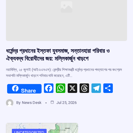
ধর্মেন্দ্র প্রধানের ইস্তফা যুবসমাজ, সন্তানহারা পরিবার ও
ঐক্যবদ্ধ বিরোধীদের জয়: মল্লিকার্জুন খাড়গে
নয়াদিল্লি, ২৫ জুলাই (আইএএনএস): কেন্দ্রীয় শিক্ষামন্ত্রী ধর্মেন্দ্র প্রধানের পদত্যাগের পর কংগ্রেস
সভাপতি মল্লিকার্জুন খাড়গে শনিবার দাবি করেছেন, এটি…
F
W
X
T
T
S
Share
a
h
hr
el
h
By
News Desk
Jul 25, 2026
ce
at
e
e
ar
b
s
a
gr
e
o
A
d
a
UNCATEGORIZED