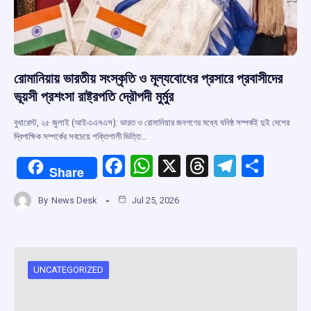
রোমানিয়ায় ভারতীয় সংস্কৃতি ও মূল্যবোধের প্রসারে প্রবাসীদের
ভূয়সী প্রশংসা রাষ্ট্রপতি দ্রৌপদী মুর্মুর
বুখারেস্ট, ২৫ জুলাই (আইএএনএস): ভারত ও রোমানিয়ার জনগণের মধ্যে ঘনিষ্ঠ সম্পর্কই দুই দেশের
দ্বিপাক্ষিক সম্পর্কের সবচেয়ে শক্তিশালী ভিত্তি…
F
W
X
T
T
S
Share
a
h
hr
el
h
By
News Desk
Jul 25, 2026
ce
at
e
e
ar
b
s
a
gr
e
o
A
d
a
o
p
s
m
UNCATEGORIZED
k
p