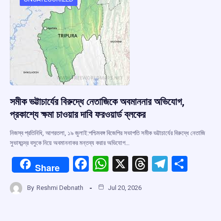
o
p
s
m
k
p
সমীক ভট্টাচার্যের বিরুদ্ধে নেতাজিকে অবমাননার অভিযোগ,
প্রকাশ্যে ক্ষমা চাওয়ার দাবি ফরওয়ার্ড ব্লকের
নিজস্ব প্রতিনিধি, আগরতলা, ১৯ জুলাই:পশ্চিমবঙ্গ বিজেপির সভাপতি সমীক ভট্টাচার্যের বিরুদ্ধে নেতাজি
সুভাষচন্দ্র বসুকে নিয়ে অবমাননাকর মন্তব্য করার অভিযোগ…
F
W
X
T
T
S
Share
a
h
hr
el
h
By
Reshmi Debnath
Jul 20, 2026
ce
at
e
e
ar
b
s
a
gr
e