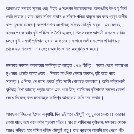
আবহাওয়া দফতর সূত্রে খবর, বিহার ও সংলগ্ন উত্তরবঙ্গের জেলাগুলির উপর ঘূর্ণাবর্ত
তৈরি হয়েছে। তার জেরে দখিনা বাতাস ও দক্ষিণ-পশ্চিম বায়ুতে ভর করে প্রচুর জলীয়
বাষ্প ঢুকছে রাজ্যে। বঙ্গোপসাগরে এগোচ্ছে সক্রিয় মৌসুমী বায়ুও। এর জেরেই
রাজ্যে প্রাক বর্ষার বৃষ্টি পরিস্থিতি তৈরি হয়েছে। উত্তরবঙ্গে আগামী অন্তত ৫ দিন
চলবে বৃষ্টি, এমনই পূর্বাভাস হাওয়া অফিসের। বাতাসে জলীয় বাষ্পের পরিমাণ ৮৫
থেকে ৯৪ শতাংশ। এর জেরে আর্দ্রতাজনিত অস্বস্তি থাকবে।
মঙ্গলবার সকালে কলকাতায় সর্বনিম্ন তাপমাত্রা ২৭.৬ ডিগ্রি। সকাল থেকে আকাশের
মুখ ভার, গুমোট আবহাওয়ায। দিনভর আংশিক মেঘলা আকাশ, বৃষ্টি হতে পারে
সামান্য। এদিকে, মে মাসে রেকর্ড বৃষ্টির সাক্ষী থেকেছে কলকাতা। অতি শক্তিশালী
ঘূর্ণিঝড় ‘যশ’ আছড়ে পড়ার আগে এবং পরে তিন, চারদিনের বৃষ্টিপাতই সমস্ত রেকর্ড
ভেঙে দিয়েছে বলে জানাচ্ছেন আলিপুর আবহাওয়া অফিসের কর্তারা।
আবহাওয়াবিদদের হিসেব অনুযায়ী, দিন দুই পরে মৌসুমী বায়ু ঢুকবে কেরলে। তারপর
বোঝা যাবে, বঙ্গে কবে বর্ষার প্রবেশ ঘটবে। হাওয়া অফিসের পূর্বাভাস, মঙ্গলবার থেকে
আরও সক্রিয় হবে দক্ষিণ পশ্চিম মৌসুমী বায়ু। তার প্রভাবে আগামী চার থেকে পাঁচ