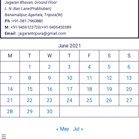
Jagaran Bhavan, Ground Floor
L. N. Bari Lane(Prabhubari)
Banamalipur, Agartala, Tripura(W)
Ph :
+91-381-7960883
M:
+91-9436123720/+91-9436453389
Email :
jagarantripura@gmail.com
June 2021
M
T
W
T
F
S
S
1
2
3
4
5
6
7
8
9
10
11
12
13
14
15
16
17
18
19
20
21
22
23
24
25
26
27
28
29
30
« May
Jul »