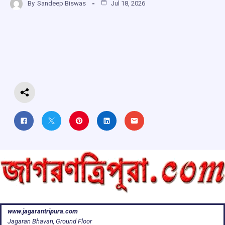
By
Sandeep Biswas
Jul 18, 2026
ce
at
e
e
ar
b
s
a
gr
e
o
A
d
a
o
p
s
m
k
p
www.jagarantripura.com
Jagaran Bhavan, Ground Floor