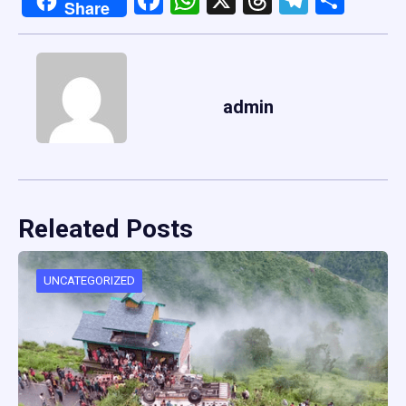
Facebook
WhatsApp
X
Threads
Telegr
Shar
Share
admin
Releated Posts
UNCATEGORIZED