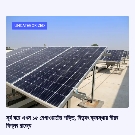
b
s
a
gr
e
o
A
d
a
o
p
s
m
UNCATEGORIZED
k
p
সূর্য ঘরে এখন ১৫ মেগাওয়াটের শক্তি, বিদ্যুৎ ব্যবস্থায় নীরব
বিপ্লব রাজ্যে