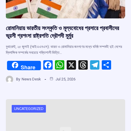
রোমানিয়ায় ভারতীয় সংস্কৃতি ও মূল্যবোধের প্রসারে প্রবাসীদের
ভূয়সী প্রশংসা রাষ্ট্রপতি দ্রৌপদী মুর্মুর
বুখারেস্ট, ২৫ জুলাই (আইএএনএস): ভারত ও রোমানিয়ার জনগণের মধ্যে ঘনিষ্ঠ সম্পর্কই দুই দেশের
দ্বিপাক্ষিক সম্পর্কের সবচেয়ে শক্তিশালী ভিত্তি…
F
W
X
T
T
S
Share
a
h
hr
el
h
By
News Desk
Jul 25, 2026
ce
at
e
e
ar
b
s
a
gr
e
o
A
d
a
o
p
s
m
UNCATEGORIZED
k
p