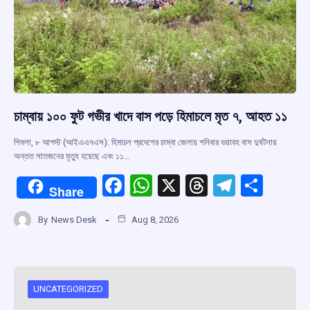
চাম্বায় ১০০ ফুট গভীর খাদে বাস পড়ে হিমাচলে মৃত ৭, আহত ১১
শিমলা, ৮ আগস্ট (আইএএনএস): হিমাচল প্রদেশের চাম্বা জেলায় শনিবার ভয়াবহ বাস দুর্ঘটনায়
অন্তত সাতজনের মৃত্যু হয়েছে এবং ১১…
F
W
X
T
T
S
Share
a
h
hr
el
h
By
News Desk
Aug 8, 2026
ce
at
e
e
ar
b
s
a
gr
e
o
A
d
a
o
p
s
m
UNCATEGORIZED