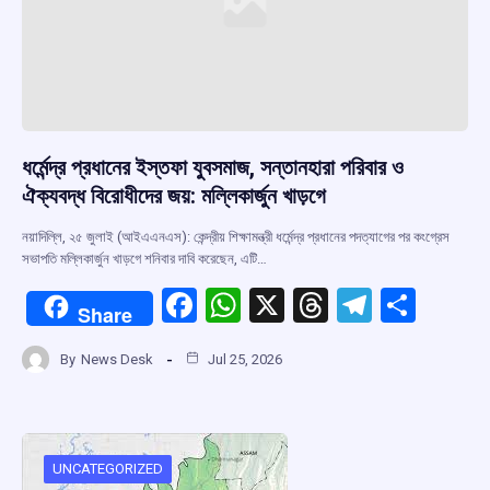
ধর্মেন্দ্র প্রধানের ইস্তফা যুবসমাজ, সন্তানহারা পরিবার ও
ঐক্যবদ্ধ বিরোধীদের জয়: মল্লিকার্জুন খাড়গে
নয়াদিল্লি, ২৫ জুলাই (আইএএনএস): কেন্দ্রীয় শিক্ষামন্ত্রী ধর্মেন্দ্র প্রধানের পদত্যাগের পর কংগ্রেস
সভাপতি মল্লিকার্জুন খাড়গে শনিবার দাবি করেছেন, এটি…
F
W
X
T
T
S
Share
a
h
hr
el
h
By
News Desk
Jul 25, 2026
ce
at
e
e
ar
b
s
a
gr
e
o
A
d
a
o
p
s
m
UNCATEGORIZED