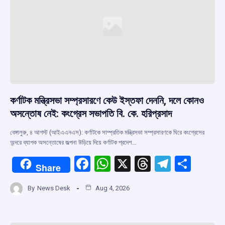
k
p
কর্ণাটক মন্ত্রিসভা সম্প্রসারণে কেউ ইস্তফা দেননি, দলে কোনও
অসন্তোষ নেই: কংগ্রেস সভাপতি বি. কে. হরিপ্রসাদ
বেঙ্গালুরু, ৪ আগস্ট (আইএএনএস): কর্ণাটকে সাম্প্রতিক মন্ত্রিসভা সম্প্রসারণকে ঘিরে কংগ্রেসের
অন্দরে ব্যাপক অসন্তোষের জল্পনা উড়িয়ে দিয়ে কর্ণাটক প্রদেশ…
F
W
X
T
T
S
Share
a
h
hr
el
h
By
News Desk
Aug 4, 2026
ce
at
e
e
ar
b
s
a
gr
e