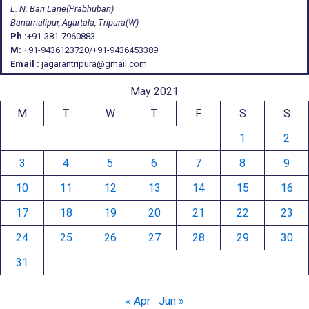
L. N. Bari Lane(Prabhubari)
Banamalipur, Agartala, Tripura(W)
Ph :
+91-381-7960883
M:
+91-9436123720/+91-9436453389
Email :
jagarantripura@gmail.com
May 2021
M
T
W
T
F
S
S
1
2
3
4
5
6
7
8
9
10
11
12
13
14
15
16
17
18
19
20
21
22
23
24
25
26
27
28
29
30
31
« Apr
Jun »