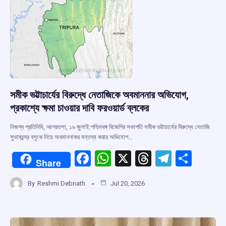
k
p
সমীক ভট্টাচার্যের বিরুদ্ধে নেতাজিকে অবমাননার অভিযোগ,
প্রকাশ্যে ক্ষমা চাওয়ার দাবি ফরওয়ার্ড ব্লকের
নিজস্ব প্রতিনিধি, আগরতলা, ১৯ জুলাই:পশ্চিমবঙ্গ বিজেপির সভাপতি সমীক ভট্টাচার্যের বিরুদ্ধে নেতাজি
সুভাষচন্দ্র বসুকে নিয়ে অবমাননাকর মন্তব্য করার অভিযোগ…
F
W
X
T
T
S
Share
a
h
hr
el
h
By
Reshmi Debnath
Jul 20, 2026
ce
at
e
e
ar
b
s
a
gr
e
o
A
d
a