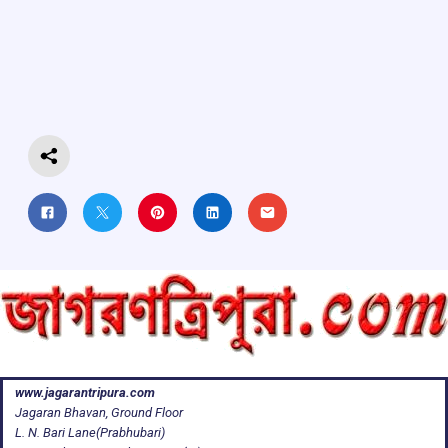
b
s
a
gr
e
o
A
d
a
o
p
s
m
k
p
www.jagarantripura.com
Jagaran Bhavan, Ground Floor
L. N. Bari Lane(Prabhubari)