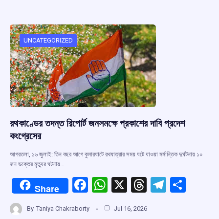
b
s
a
gr
e
o
A
d
a
o
p
s
m
UNCATEGORIZED
k
p
রথকাণ্ডের তদন্ত রিপোর্ট জনসমক্ষে প্রকাশের দাবি প্রদেশ
কংগ্রেসের
আগরতলা, ১৬ জুলাই: তিন বছর আগে কুমারঘাটে রথযাত্রার সময় ঘটে যাওয়া মর্মান্তিক দুর্ঘটনায় ১০
জন ভক্তের মৃত্যুর ঘটনায়…
F
W
X
T
T
S
Share
a
h
hr
el
h
By
Taniya Chakraborty
Jul 16, 2026
ce
at
e
e
ar