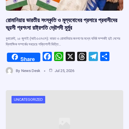
রোমানিয়ায় ভারতীয় সংস্কৃতি ও মূল্যবোধের প্রসারে প্রবাসীদের
ভূয়সী প্রশংসা রাষ্ট্রপতি দ্রৌপদী মুর্মুর
বুখারেস্ট, ২৫ জুলাই (আইএএনএস): ভারত ও রোমানিয়ার জনগণের মধ্যে ঘনিষ্ঠ সম্পর্কই দুই দেশের
দ্বিপাক্ষিক সম্পর্কের সবচেয়ে শক্তিশালী ভিত্তি…
F
W
X
T
T
S
Share
a
h
hr
el
h
By
News Desk
Jul 25, 2026
ce
at
e
e
ar
b
s
a
gr
e
o
A
d
a
o
p
s
m
UNCATEGORIZED
k
p