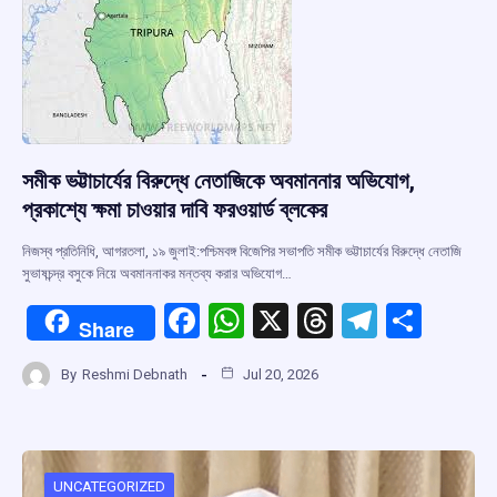
সমীক ভট্টাচার্যের বিরুদ্ধে নেতাজিকে অবমাননার অভিযোগ,
প্রকাশ্যে ক্ষমা চাওয়ার দাবি ফরওয়ার্ড ব্লকের
নিজস্ব প্রতিনিধি, আগরতলা, ১৯ জুলাই:পশ্চিমবঙ্গ বিজেপির সভাপতি সমীক ভট্টাচার্যের বিরুদ্ধে নেতাজি
সুভাষচন্দ্র বসুকে নিয়ে অবমাননাকর মন্তব্য করার অভিযোগ…
F
W
X
T
T
S
Share
a
h
hr
el
h
By
Reshmi Debnath
Jul 20, 2026
ce
at
e
e
ar
b
s
a
gr
e
o
A
d
a
UNCATEGORIZED