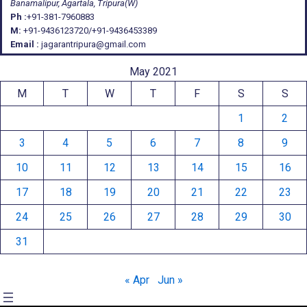
Banamalipur, Agartala, Tripura(W)
Ph :
+91-381-7960883
M:
+91-9436123720/+91-9436453389
Email :
jagarantripura@gmail.com
May 2021
M
T
W
T
F
S
S
1
2
3
4
5
6
7
8
9
10
11
12
13
14
15
16
17
18
19
20
21
22
23
24
25
26
27
28
29
30
31
« Apr
Jun »