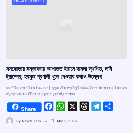
o
p
s
m
UNCATEGORIZED
k
p
সমঝোতার সম্ভাবনায় আপাতত ইরানে হামলা স্থগিত, দাবি
ট্রাম্পের; হরমুজ প্রণালী খুলে দেওয়ার কথাও উল্লেখ
ওয়াশিংটন, ২ আগস্ট (আইএএনএস): যুক্তরাষ্ট্রের প্রেসিডেন্ট ডোনাল্ড ট্রাম্প দাবি করেছেন, ইরান এবং
মধ্যপ্রাচ্যের কয়েকটি দেশের অনুরোধে যুক্তরাষ্ট্র আপাতত…
F
W
X
T
T
S
Share
a
h
hr
el
h
By
News Desk
Aug 2, 2026
ce
at
e
e
ar