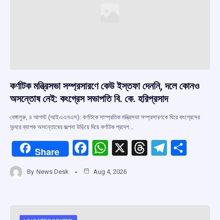
কর্ণাটক মন্ত্রিসভা সম্প্রসারণে কেউ ইস্তফা দেননি, দলে কোনও
অসন্তোষ নেই: কংগ্রেস সভাপতি বি. কে. হরিপ্রসাদ
বেঙ্গালুরু, ৪ আগস্ট (আইএএনএস): কর্ণাটকে সাম্প্রতিক মন্ত্রিসভা সম্প্রসারণকে ঘিরে কংগ্রেসের
অন্দরে ব্যাপক অসন্তোষের জল্পনা উড়িয়ে দিয়ে কর্ণাটক প্রদেশ…
F
W
X
T
T
S
Share
a
h
hr
el
h
By
News Desk
Aug 4, 2026
ce
at
e
e
ar
b
s
a
gr
e
o
A
d
a