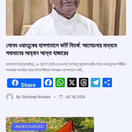
সোনম ওয়াংচুকের হাসপাতালে ভর্তি বিতর্ক: আলোচনার মাধ্যমে
সমাধানের আহ্বান আন্না হাজারের
আহমেদনগর (মহারাষ্ট্র), ১৮ জুলাই (আইএএনএস): জলবায়ু আন্দোলনকারী সোনম ওয়াংচুকের শারীরিক
অবস্থার অবনতির জেরে তাঁকে দিল্লির সফদরজং হাসপাতালে ভর্তি…
F
W
X
T
T
S
Share
a
h
hr
el
h
By
Sandeep Biswas
Jul 18, 2026
ce
at
e
e
ar
b
s
a
gr
e
o
A
d
a
o
p
s
m
UNCATEGORIZED