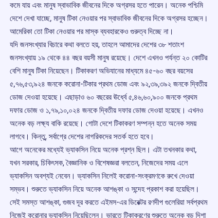
কমে যায় এবং মানুষ স্বাভাবিক জীবনের দিকে অগ্রসর হতে পারেন। অনেক পশ্চিমি
দেশে দেখা যাচ্ছে, মানুষ টিকা নেওয়ার পর স্বাভাবিক জীবনের দিকে অগ্রসর হচ্ছেন।
আমেরিকা তো টিকা নেওয়ার পর মাস্ক ব্যবহারকেও গুরুত্ব দিচ্ছে না।
যদি জনসংখ্যার বিচারে কথা বলতে হয়, তাহলে আমাদের দেশের ৩৮ শতাংশ
জনসংখ্যায় ১৯ থেকে ৪৪ বছর বয়সী মানুষ রয়েছে। দেশে এখনও পর্যন্ত ২০ কোটির
বেশি মানুষ টিকা নিয়েছেন। টিকাকরণ অভিযানের মাধ্যমে ৪৫-৬০ বছর বয়সের
৫,৭৬,৫৩,৯২৪ জনকে করোনা-টিকার প্রথম ডোজ এবং ৯২,৩৯,৩৯২ জনকে দ্বিতীয়
ডোজ দেওয়া হয়েছে। এছাড়াও ৬০ বছরের ঊর্ধ্বে ৫,৪৬,৬০,৯০০ জনকে প্রথম
দফার ডোজ ও ১,৭৯,১০,০২৪ জনকে দ্বিতীয় দফার ডোজ দেওয়া হয়েছে। এখনও
অনেক বড় লক্ষ্য বাকি রয়েছে। গোটা দেশে টিকাকরণ সম্পন্ন হতে অনেক সময়
লাগবে। কিন্তু, সর্বাগ্রে দেশের নাগরিকদের সতর্ক হতে হবে।
আগে অনেকের মধ্যেই ভ্যাকসিন নিয়ে অনেক প্রশ্ন ছিল। এটা তখনকার কথা,
যখন সরকার, চিকিৎসক, বৈজ্ঞানিক ও বিশেষজ্ঞরা বলতেন, নিজেদের সময় এলে
ভ্যাকসিন অবশ্যই নেবেন। ভ্যাকসিন নিলেই করোনা-সংক্রমণকে রুখে দেওয়া
সম্ভব। শুরুতে ভ্যাকসিন নিয়ে অনেক আশঙ্কা ও সন্দেহ প্রকাশ করা হয়েছিল।
সেই সমস্ত আশঙ্কা, গুজব দূর করতে এইমস-এর ডিরেক্টর রণদীপ গুলেরিয়া সর্বপ্রথম
নিজেই করোনার ভ্যাকসিন নিয়েছিলেন। ভারতে টিকাকরণের শুরুতে অনেক বড় দিশা