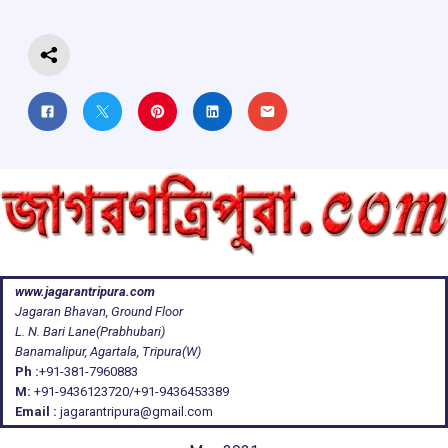
k
p
www.jagarantripura.com
Jagaran Bhavan, Ground Floor
L. N. Bari Lane(Prabhubari)
Banamalipur, Agartala, Tripura(W)
Ph :
+91-381-7960883
M:
+91-9436123720/+91-9436453389
Email :
jagarantripura@gmail.com