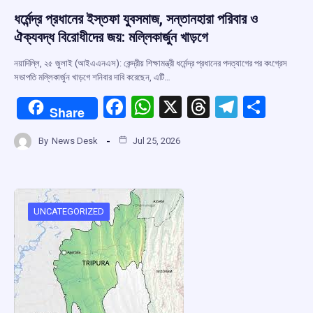
ধর্মেন্দ্র প্রধানের ইস্তফা যুবসমাজ, সন্তানহারা পরিবার ও
ঐক্যবদ্ধ বিরোধীদের জয়: মল্লিকার্জুন খাড়গে
নয়াদিল্লি, ২৫ জুলাই (আইএএনএস): কেন্দ্রীয় শিক্ষামন্ত্রী ধর্মেন্দ্র প্রধানের পদত্যাগের পর কংগ্রেস
সভাপতি মল্লিকার্জুন খাড়গে শনিবার দাবি করেছেন, এটি…
F
W
X
T
T
S
Share
a
h
hr
el
h
By
News Desk
Jul 25, 2026
ce
at
e
e
ar
b
s
a
gr
e
o
A
d
a
o
p
s
m
UNCATEGORIZED
k
p