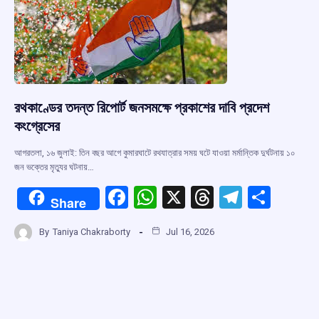
k
p
রথকাণ্ডের তদন্ত রিপোর্ট জনসমক্ষে প্রকাশের দাবি প্রদেশ
কংগ্রেসের
আগরতলা, ১৬ জুলাই: তিন বছর আগে কুমারঘাটে রথযাত্রার সময় ঘটে যাওয়া মর্মান্তিক দুর্ঘটনায় ১০
জন ভক্তের মৃত্যুর ঘটনায়…
F
W
X
T
T
S
Share
a
h
hr
el
h
By
Taniya Chakraborty
Jul 16, 2026
ce
at
e
e
ar
b
s
a
gr
e
o
A
d
a
o
p
s
m