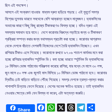
ছিল এই পদক্ষেপ।
আসলে এই সংক্রমণ হাওয়ার মাধ্যম দ্রুত ছড়িয়ে পড়ছে। এই মুহূর্তে সমগ্র
বিশ্বের তুলনায় ভারতে সবথেকে বেশি আক্রান্ত হচ্ছেন মানুষজন। ভ্যাকসিনের
অভাবের কারণে কিছু কিছু রাজ্যে টিকাকরণেও বিলম্ব হচ্ছে। যদিও দ্রুত এই
সমস্যার সমাধান হয়ে যাবে। দেশে করোনার বিরুদ্ধে লড়াইয়ে জন্য ও টিকাকরণ
প্রক্রিয়া সম্পন্ন করার জন্য যথাসম্ভব প্রচেষ্টা করা হচ্ছে। করোনার আগ্রাসন
থেকে দেশকে বাঁচাতে দেশবাসী নিজেদের দেশে তৈরি ভ্যাকসিন নিচ্ছেন। এখন
রাশিয়ার টিকাও এসে গিয়েছে। করোনাকে রুখতে ৯৭.০৬ শতাংশ কার্যকর মনে করা
হচ্ছে রাশিয়ার ভ্যাকসিন স্পুটনিক ভি। বলা হচ্ছে ভারতে স্পুটনিক ভি ভ্যাকসিনের
১৮ মিলিয়ন ডোজ পাঠানোর পরিকল্পনা করেছে রাশিয়া, যার মধ্যে মে মাসে ৩০ লক্ষ,
জুন মাসে ৫০ লক্ষ এবং জুলাই মাস মিলিয়ে ১০ মিলিয়ন ডোজ পাঠানো হবে। করোনার
দ্বিতীয় ঢেউ বাড়িতে বাড়িতে পৌঁছে গিয়েছে। সমগ্র দেশকে ত্রস্ত-ব্যস্ত করার
পাশাপাশি চিন্তায় ফেলে দিয়েছে। দেশের অনেক ক্ষতিও হয়েছে। তাই ভ্যাকসিন
নেওয়ার ক্ষেত্রে কেউ যেন বিলম্ব না করেন, এটা অত্যন্ত জরুরি।
Facebook
WhatsApp
X
Threads
Telegr
Shar
Share