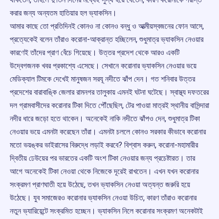
করার জন্য অন্যতম হাতিয়ার হল ভ্যাকসিন।
আমার কাছে তো প্রতিদিনই কোনও না কোনও বন্ধু ও আত্মীয়স্বজনের ফোন আসে,
প্রত্যেকেই বলেন তাঁরাও করোনা-আক্রান্ত হচ্ছিলেন, শুধুমাত্র ভ্যাকসিন নেওয়ার
কারণেই তাঁদের প্রাণ বেঁচে গিয়েছে। উত্তর প্রদেশ থেকে আরও একটি
উদ্বেগজনক খবর প্রকাশ্যে এসেছে। সেখানে করোনার ভ্যাকসিন নেওয়ার ভয়ে
মেডিক্যাল টিমকে দেখেই মানুষজন সরযূ নদীতে ঝাঁপ দেন। গত শনিবার উত্তর
প্রদেশের বারাবাঙ্কি জেলার রামনগর তালুকায় এমনই ঘটনা ঘটেছে। স্বাস্থ্য দফতরের
দল গ্রামবাসীদের করোনার টিকা দিতে পৌঁছেছিল, টের পাওয়া মাত্রই স্থানীয় বাসিন্দারা
নদীর ধারে জড়ো হতে থাকেন। অনেকেই নাকি নদীতে ঝাঁপও দেন, শুধুমাত্র টিকা
নেওয়ার ভয়ে এমনটা করেছেন তাঁরা। এমনটা চললে কোনও সরকার কীভাবে করোনার
মতো ভয়ঙ্কর ভাইরাসের বিরুদ্ধে লড়াই করবে? বিশ্বাস করুন, করোনা-মহামারীর
দ্বিতীয় ঢেউয়ের পর ভারতের একটি অংশ টিকা নেওয়ার জন্য প্রচেষ্টারত। তার
আগে অনেকেই টিকা নেওয়া থেকে নিজেকে দূরেই রাখতেন। এখন যখন করোনার
সংক্রমণ প্রাণঘাতী হয়ে উঠেছে, তখন ভ্যাকসিন নেওয়া অত্যন্ত জরুরি হয়ে
উঠেছে। যুব সমাজেরও করোনার ভ্যাকসিন নেওয়া উচিত, কারণ তাঁরাও করোনার
নতুন ভ্যারিয়েন্টে সংক্রমিত হচ্ছেন। ভ্যাকসিন নিলে করোনার সংক্রমণ অনেকটাই