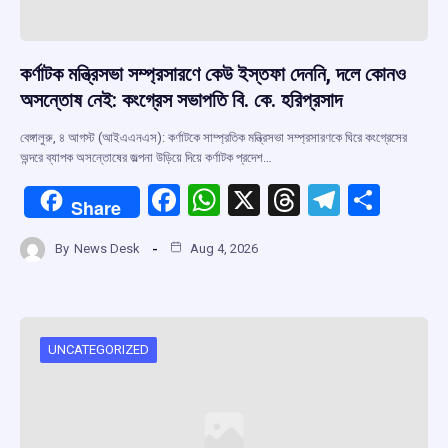
কর্ণাটক মন্ত্রিসভা সম্প্রসারণে কেউ ইস্তফা দেননি, দলে কোনও
অসন্তোষ নেই: কংগ্রেস সভাপতি বি. কে. হরিপ্রসাদ
বেঙ্গালুরু, ৪ আগস্ট (আইএএনএস): কর্ণাটকে সাম্প্রতিক মন্ত্রিসভা সম্প্রসারণকে ঘিরে কংগ্রেসের
অন্দরে ব্যাপক অসন্তোষের জল্পনা উড়িয়ে দিয়ে কর্ণাটক প্রদেশ…
F
W
X
T
T
S
Share
a
h
hr
el
h
By
News Desk
Aug 4, 2026
ce
at
e
e
ar
b
s
a
gr
e
o
A
d
a
o
p
s
m
UNCATEGORIZED
k
p