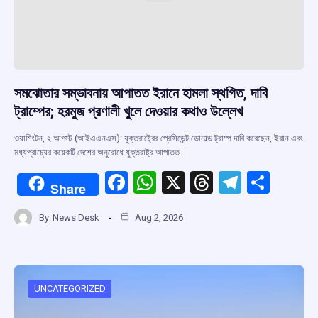
সমঝোতার সম্ভাবনায় আপাতত ইরানে হামলা স্থগিত, দাবি
ট্রাম্পের; হরমুজ প্রণালী খুলে দেওয়ার কথাও উল্লেখ
ওয়াশিংটন, ২ আগস্ট (আইএএনএস): যুক্তরাষ্ট্রের প্রেসিডেন্ট ডোনাল্ড ট্রাম্প দাবি করেছেন, ইরান এবং
মধ্যপ্রাচ্যের কয়েকটি দেশের অনুরোধে যুক্তরাষ্ট্র আপাতত…
F
W
X
T
T
S
Share
a
h
hr
el
h
By
News Desk
Aug 2, 2026
ce
at
e
e
ar
b
s
a
gr
e
o
A
d
a
o
p
s
m
UNCATEGORIZED